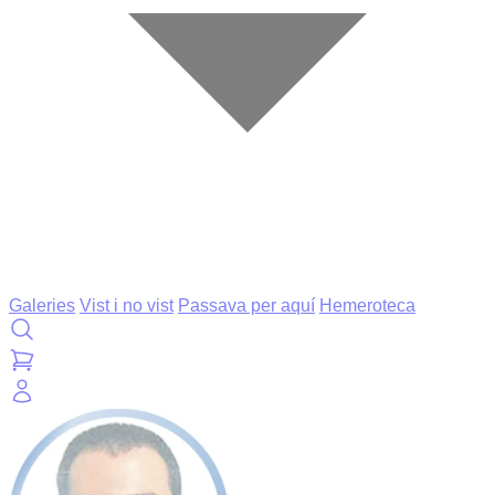
Galeries
Vist i no vist
Passava per aquí
Hemeroteca