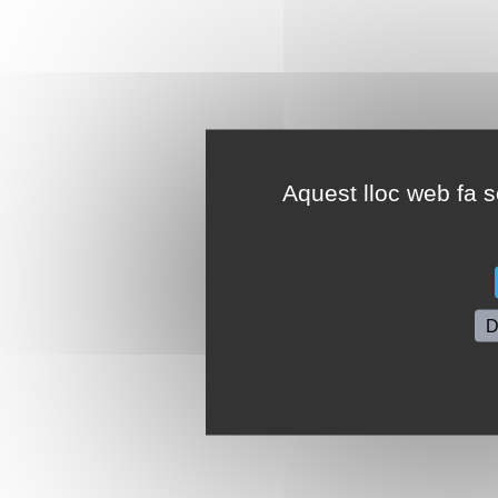
Aquest lloc web fa se
D