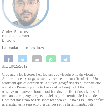
Carles Sánchez
Estudis Literaris
El Gong
La insularitat en nosaltres
dc., 18/12/2019
Crec que a les lectores i els lectors que visquin o hagin viscut a
Andorra no els serà gens estrany cert sentiment d’insularitat. Un
sentiment que es desprèn de la silueta geogràfica d’aquest país que
ubicat als Pirineus podria trobar-se al bell mig de l’Atlàntic. El
paisatge muntanyenc hom el pot imaginar arribant fins a la costa i
trencant-se en penya-segats modelats per l’eternitat de les onades.
Hom pot imaginar-ho i de sobte tot encaixa. Ja no és l’aïllament físic
ni el mític, és la sensació d’estranyesa entre la familiaritat dels