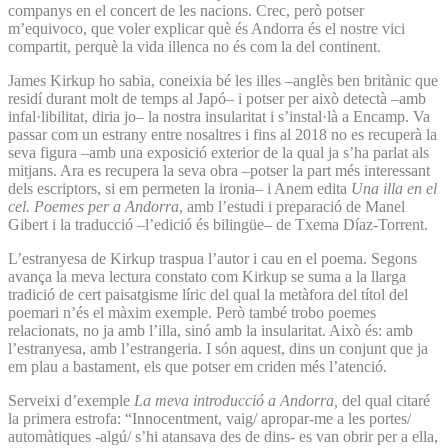
companys en el concert de les nacions. Crec, però potser
m’equivoco, que voler explicar què és Andorra és el nostre vici
compartit, perquè la vida illenca no és com la del continent.
James Kirkup ho sabia, coneixia bé les illes –anglès ben britànic que
residí durant molt de temps al Japó– i potser per això detectà –amb
infal·libilitat, diria jo– la nostra insularitat i s’instal·là a Encamp. Va
passar com un estrany entre nosaltres i fins al 2018 no es recuperà la
seva figura –amb una exposició exterior de la qual ja s’ha parlat als
mitjans. Ara es recupera la seva obra –potser la part més interessant
dels escriptors, si em permeten la ironia– i Anem edita
Una illa en el
cel. Poemes per a Andorra
, amb l’estudi i preparació de Manel
Gibert i la traducció –l’edició és bilingüe– de Txema Díaz-Torrent.
L’estranyesa de Kirkup traspua l’autor i cau en el poema. Segons
avança la meva lectura constato com Kirkup se suma a la llarga
tradició de cert paisatgisme líric del qual la metàfora del títol del
poemari n’és el màxim exemple. Però també trobo poemes
relacionats, no ja amb l’illa, sinó amb la insularitat. Això és: amb
l’estranyesa, amb l’estrangeria. I són aquest, dins un conjunt que ja
em plau a bastament, els que potser em criden més l’atenció.
Serveixi d’exemple
La meva introducció a Andorra,
del qual citaré
la primera estrofa: “Innocentment, vaig/ apropar-me a les portes/
automàtiques -algú/ s’hi atansava des de dins- es van obrir per a ella,