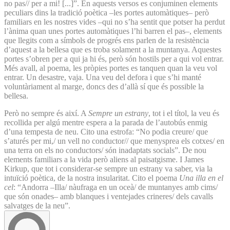
no pas// per a mi! [...]”. En aquests versos es conjuminen elements
peculiars dins la tradició poètica –les portes automàtiques– però
familiars en les nostres vides –qui no s’ha sentit que potser ha perdut
l’ànima quan unes portes automàtiques l’hi barren el pas–, elements
que llegits com a símbols de progrés ens parlen de la resistència
d’aquest a la bellesa que es troba solament a la muntanya. Aquestes
portes s’obren per a qui ja hi és, però són hostils per a qui vol entrar.
Més avall, al poema, les pròpies portes es tanquen quan la veu vol
entrar. Un desastre, vaja. Una veu del defora i que s’hi manté
voluntàriament al marge, doncs des d’allà sí que és possible la
bellesa.
Però no sempre és així. A
Sempre un estrany
, tot i el títol, la veu és
recollida per algú mentre espera a la parada de l’autobús enmig
d’una tempesta de neu. Cito una estrofa: “No podia creure/ que
s’aturés per mi,/ un vell no conductor// que menysprea els cotxes/ en
una terra on els no conductors/ són inadaptats socials”. De nou
elements familiars a la vida però aliens al paisatgisme. I James
Kirkup, que tot i considerar-se sempre un estrany va saber, via la
intuïció poètica, de la nostra insularitat. Cito el poema
Una illa en el
cel
: “Andorra –Illa/ nàufraga en un oceà/ de muntanyes amb cims/
que són onades– amb blanques i ventejades crineres/ dels cavalls
salvatges de la neu”.