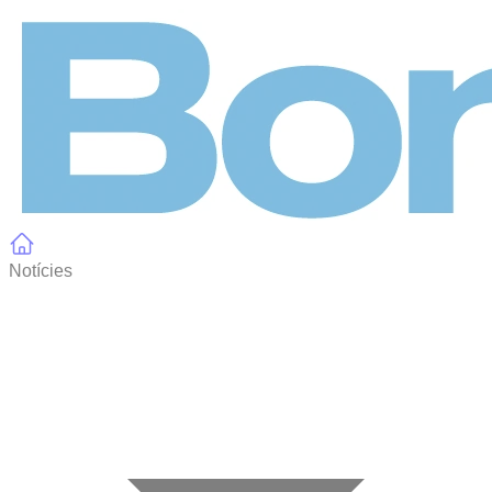
Panell de gestió de galetes
Notícies