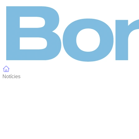
Panell de gestió de galetes
Notícies