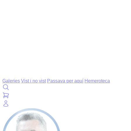
Galeries
Vist i no vist
Passava per aquí
Hemeroteca