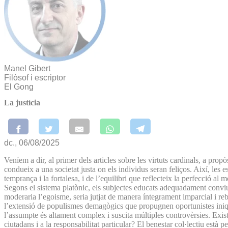
Manel Gibert
Filòsof i escriptor
El Gong
La justícia
dc., 06/08/2025
Veníem a dir, al primer dels articles sobre les virtuts cardinals, a pro
condueix a una societat justa on els individus seran feliços. Així, les 
temprança i la fortalesa, i de l’equilibri que reflecteix la perfecció al
Segons el sistema platònic, els subjectes educats adequadament conviuri
moderaria l’egoisme, seria jutjat de manera íntegrament imparcial i reb
l’extensió de populismes demagògics que propugnen oportunistes iniqui
l’assumpte és altament complex i suscita múltiples controvèrsies. Existe
ciutadans i a la responsabilitat particular? El benestar col·lectiu està