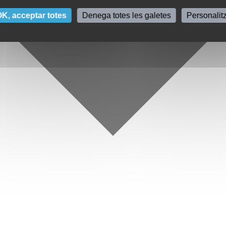
K, acceptar totes
Denega totes les galetes
Personalit