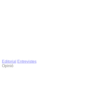
Editorial
Entrevistes
Opinió