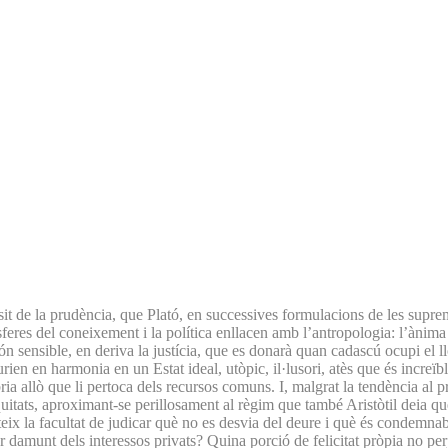
pòsit de la prudència, que Plató, en successives formulacions de les supr
esferes del coneixement i la política enllacen amb l’antropologia: l’ànima
 món sensible, en deriva la justícia, que es donarà quan cadascú ocupi el l
en en harmonia en un Estat ideal, utòpic, il·lusori, atès que és increïbl
ria allò que li pertoca dels recursos comuns. I, malgrat la tendència al 
tats, aproximant-se perillosament al règim que també Aristòtil deia que
ix la facultat de judicar què no es desvia del deure i què és condemnable
 per damunt dels interessos privats? Quina porció de felicitat pròpia no pe