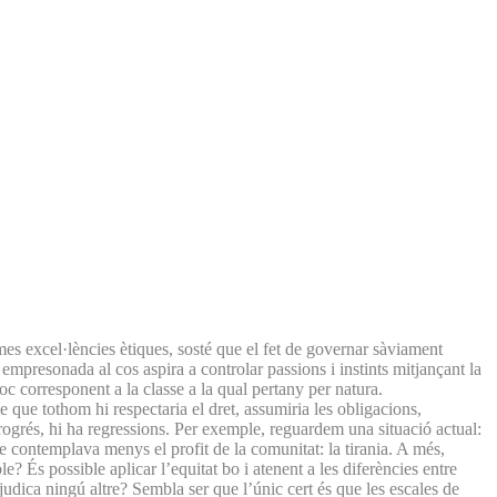
emes excel·lències ètiques, sosté que el fet de governar sàviament
 empresonada al cos aspira a controlar passions i instints mitjançant la
loc corresponent a la classe a la qual pertany per natura.
e que tothom hi respectaria el dret, assumiria les obligacions,
progrés, hi ha regressions. Per exemple, reguardem una situació actual:
 contemplava menys el profit de la comunitat: la tirania. A més,
? És possible aplicar l’equitat bo i atenent a les diferències entre
rjudica ningú altre? Sembla ser que l’únic cert és que les escales de