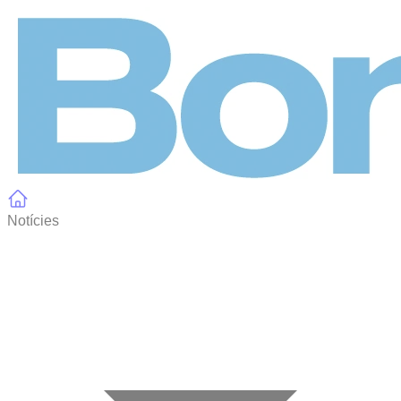
Panell de gestió de galetes
Notícies