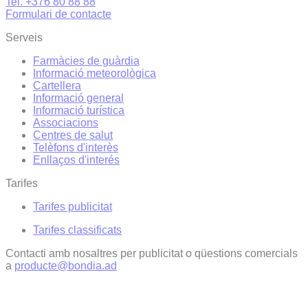
Tel. +376 80 88 88
Formulari de contacte
Serveis
Farmàcies de guàrdia
Informació meteorològica
Cartellera
Informació general
Informació turística
Associacions
Centres de salut
Telèfons d'interès
Enllaços d'interés
Tarifes
Tarifes publicitat
Tarifes classificats
Contacti amb nosaltres per publicitat o qüestions comercials
a
producte@bondia.ad