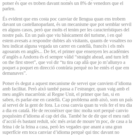
potser és que es troben davant només un 8% de venedors que el
parlen.
És evident que ens costa poc canviar de llengua quan ens trobem
davant un castellanoparlant, és un mecanisme que pot semblar servil
en alguns casos, però que molts el tenim per les característiques del
nostre país. En un país que viu bàsicament del turisme, i en què
estem avesats a respondre dubtes als visitants, quants de vosaltres no
heu indicat alguna vegada un carrer en castellà, francès i els més
agosarats en anglès... De fet, el primer que ensenyen les acadèmies
d’anglès a Andorra és el sempre vàlid “straight ahead, and turn left
on the first street”, que vol dir “tu tira cap allà que jo m’allunyo a
poquet a poquet en direcció contrària perquè no he entès el que em
demanaves”.
Potser és degut a aquest mecanisme de servei que canviem d’idioma
amb facilitat. Però això també passa a l’estranger, quan vaig amb el
meu anglès macarrònic al Regne Unit, el primer que fan, si en
saben, és parlar-me en castellà. Cap problema amb això, som un país
al servei de la gent de fora. La cosa canvia quan tu vols fer el teu dia
a dia en català. He de reconèixer que tinc molta sort perquè canvio
poquíssim d’idioma al cap del dia. També he de dir que el meu radi
d’acció és bastant reduït, sóc més aviat de moure’m poc, de casa a la
feina i de la feina a casa, però les vegades que anant a una gran
superfície em toca canviar d’idioma perquè qui tinc davant no