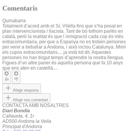
Comentaris
Quinabarra
Totalment d’acord amb el Sr, Vilella fins que s’ha posat en
plan intervencionista / llacista. Tant de bó tothom parlés en
català, però la realitat és que l inmigració cada cop és més
extracomunitaria, per que a Espanya no es troben persones
per venir a treballar a Andorra, i això inclou Catalunya. Mirin
els cupos extracomunitaris.... ja està tot dit. Aquestes
persones no han tingut temps d’aprendre la nostra llengua.
Figues d’un altre paner és aquella persona que fa 10 anys
que ens aten en castellà....
👍
👎
Afegir resposta
Afegir nou comentari
CONTACTA AMB NOSALTRES
Diari Bondia
Callaueta, 4, 1r
AD500 Andorra la Vella
Principat d'Andorra