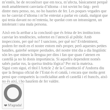
m’entén, he de reconèixer que em toca, m’afecta, bàsicament perquè
molt amablement canviaria d’idioma –i tot sovint ho faig– però
dintre meu penso, no, no ho hauries de fer. Les poques vegades que
no he canviat d’idioma i m’he entestat a parlar en català, malgrat que
qui tenia davant no m’entenia, he quedat com un intransigent, un
intolerant i una mala persona.
Això em fa arribar a la conclusió que és feina de les institucions
canviar les tendències, sobretot en l’atenció al públic Amb
inspeccions, per què no? I sancions, per què no? Evidentment,
podem fer molt en el nostre entorn més proper, però aquestes petites
batalles, gairebé sempre perdudes, del nostre trist dia a dia lingüístic
són les que minen la llengua per dins i fan que quan t’atenen en
castellà ja no hi donis importància. Si aquell/a dependent només
sabés parlar rus, la queixa tindria lògica? Per mi la mateixa.
Sigui com sigui, el títol I Article 2 de la Constitució d’Andorra diu
que la llengua oficial de l’Estat és el català, i encara que molta gent
pensi que comparteix la cooficialitat amb el castellà i el francès, això
no és així, i ho hauríem de fer valdre.
❤️
M'agrada!