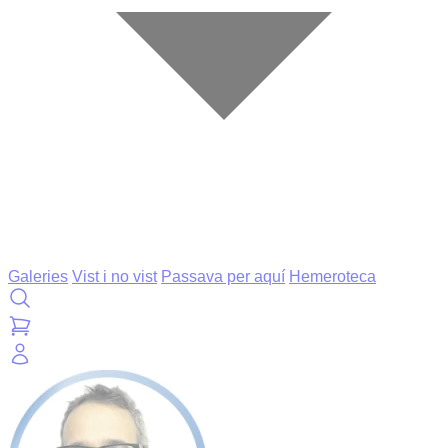
Galeries
Vist i no vist
Passava per aquí
Hemeroteca