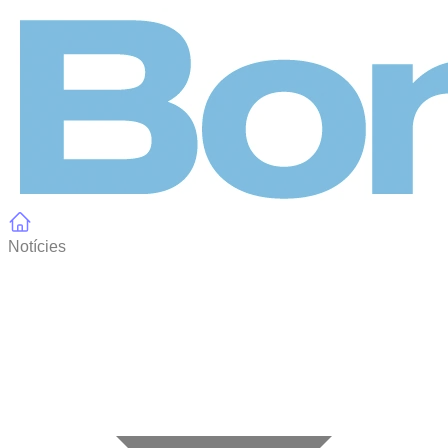
Panell de gestió de galetes
Notícies