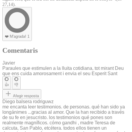
27,14).
❤️
M'agrada!
1
Comentaris
Javier
Paraules que estimulen a la lluita cotidiana, tot mirant Deu
que ens cuida amorosament i envia el seu Esperit Sant
👍
👎
Afegir resposta
Diego balsera rodriguwz
me encanta leer testimonios. de personas. qué han sido ya
longánimes ...gracias al amor. Que la han recibido a través
de su fe en jesucristo. los testimonios qué pones son
realmente magníficos. cómo gandhi , madre Teresa de
calcuta, San Pablo, etcétera. todos ellos tienen un