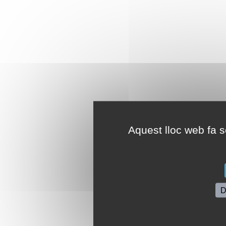
Aquest lloc web fa se
D