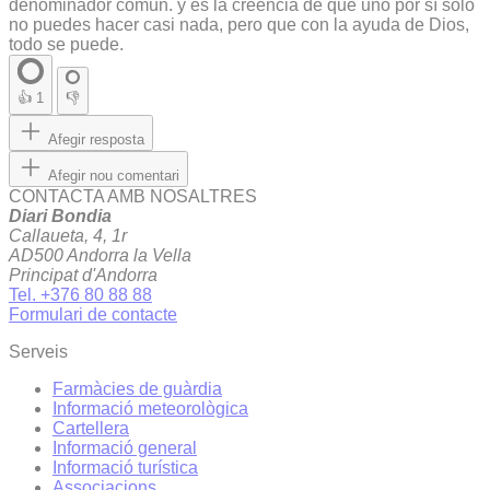
denominador común. y es la creencia de qué uno por sí solo
no puedes hacer casi nada, pero que con la ayuda de Dios,
todo se puede.
👍
1
👎
Afegir resposta
Afegir nou comentari
CONTACTA AMB NOSALTRES
Diari Bondia
Callaueta, 4, 1r
AD500 Andorra la Vella
Principat d'Andorra
Tel. +376 80 88 88
Formulari de contacte
Serveis
Farmàcies de guàrdia
Informació meteorològica
Cartellera
Informació general
Informació turística
Associacions