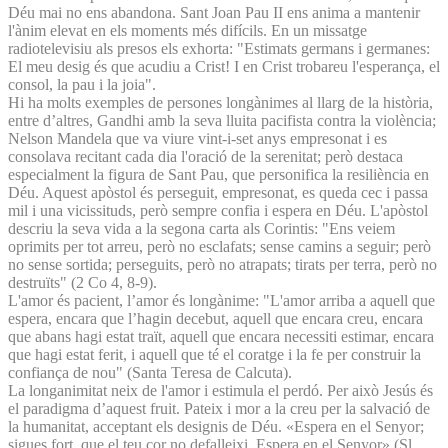
Déu mai no ens abandona. Sant Joan Pau II ens anima a mantenir
l'ànim elevat en els moments més difícils. En un missatge
radiotelevisiu als presos els exhorta: "Estimats germans i germanes:
El meu desig és que acudiu a Crist! I en Crist trobareu l'esperança, el
consol, la pau i la joia".
Hi ha molts exemples de persones longànimes al llarg de la història,
entre d’altres, Gandhi amb la seva lluita pacifista contra la violència;
Nelson Mandela que va viure vint-i-set anys empresonat i es
consolava recitant cada dia l'oració de la serenitat; però destaca
especialment la figura de Sant Pau, que personifica la resiliència en
Déu. Aquest apòstol és perseguit, empresonat, es queda cec i passa
mil i una vicissituds, però sempre confia i espera en Déu. L'apòstol
descriu la seva vida a la segona carta als Corintis: "Ens veiem
oprimits per tot arreu, però no esclafats; sense camins a seguir; però
no sense sortida; perseguits, però no atrapats; tirats per terra, però no
destruïts" (2 Co 4, 8-9).
L'amor és pacient, l’amor és longànime: "L'amor arriba a aquell que
espera, encara que l’hagin decebut, aquell que encara creu, encara
que abans hagi estat traït, aquell que encara necessiti estimar, encara
que hagi estat ferit, i aquell que té el coratge i la fe per construir la
confiança de nou" (Santa Teresa de Calcuta).
La longanimitat neix de l'amor i estimula el perdó. Per això Jesús és
el paradigma d’aquest fruit. Pateix i mor a la creu per la salvació de
la humanitat, acceptant els designis de Déu. «Espera en el Senyor;
sigues fort, que el teu cor no defalleixi. Espera en el Senyor».(Sl