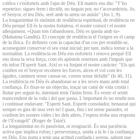
cultiva i s'enforteix amb l'ajut de Déu. Ell mateix ens diu: "T’ho
repeteixo: sigues ferm i decidit, no tinguis por, no t’acovardeixis. Jo,
el Senyor, el teu Déu, seré amb tu arreu on aniràs" (Jos 1, 9).
La longanimitat és sinònim de resiliència espiritual, de resiliència en
Déu perquè Ell és la nostra fortalesa, el nostre consol i el nostre
alleujament. «Quan tots t'abandonen, Déu es queda amb tu»
(Mahatma Gandhi). El concepte de resiliència té l'origen en el camp
de la física. Es defineix com la capacitat d'un cos per restablir-se,
aconseguint conservar el seu estat inicial; per tant, indica tornar a la
normalitat. La resiliència en Déu ens enforteix i renova perquè Ell
ens dona la seva força, com els apòstols reneixen amb l'impuls que
els infon l'Esperit Sant. Així es va forjant el nostre caràcter: "Els qui
confien en el Senyor recobren les forces, alcen el vol com les
àguiles, caminen sense cansar-se, corren sense defallir" (Is 40, 31).
La resiliència en Déu és abandonar-se a les seves mans amb total
confiança. És fixar-se un objectiu, traçar un camí de vida cristià i
lluitar per seguir-lo, intentant tenir l'ànim ferm. És veure el sentit
transcendent de la vida i del que passa. L'important és no rendir-nos
i continuar endavant: "Esperit Sant, Esperit consolador, benaurat qui
sempre es gira de nou vers tu! I quan, fins i tot sense paraules, et
confiem les nostres vides i les dels altres, l’espera troba una resposta
de l’Evangeli" (Roger de Taizé).
La longanimitat no és passivitat, ni resignació. És una paciència
activa que implica esforç i perseverança, unida a la fe i la confiança
en Déu. Ens porta a tenir una actitud confiada i serena, sabent que