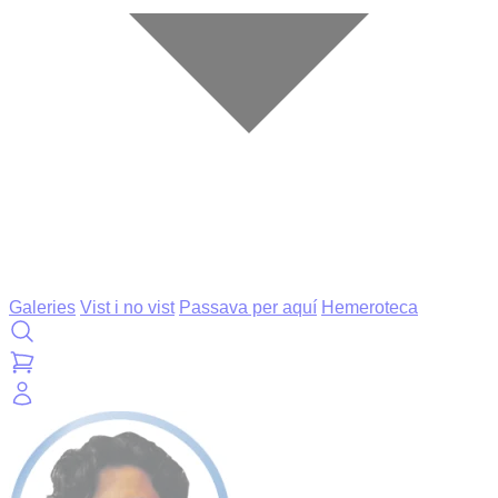
Galeries
Vist i no vist
Passava per aquí
Hemeroteca