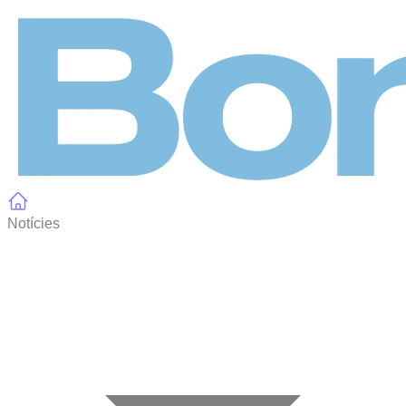
Panell de gestió de galetes
Notícies