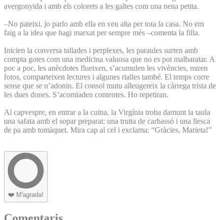
avergonyida i amb els colorets a les galtes com una nena petita.
–No pateixi, jo parlo amb ella en veu alta per tota la casa. No em
faig a la idea que hagi marxat per sempre més –comenta la filla.
Inicien la conversa tallades i perplexes, les paraules surten amb
compta gotes com una medicina valuosa que no es pot malbaratar. A
poc a poc, les anècdotes flueixen, s’acumulen les vivències, miren
fotos, comparteixen lectures i algunes rialles també. El temps corre
sense que se n’adonin. El consol mutu alleugereix la càrrega trista de
les dues dones. S’acomiaden contentes. Ho repetiran.
Al capvespre, en entrar a la cuina, la Virgínia troba damunt la taula
una safata amb el sopar preparat: una truita de carbassó i una llesca
de pa amb tomàquet. Mira cap al cel i exclama: “Gràcies, Marieta!”
❤️
M'agrada!
Comentaris