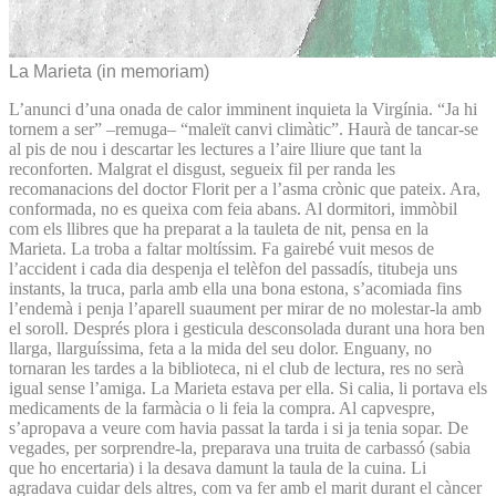
La Marieta (in memoriam)
L’anunci d’una onada de calor imminent inquieta la Virgínia. “Ja hi
tornem a ser” –remuga– “maleït canvi climàtic”. Haurà de tancar-se
al pis de nou i descartar les lectures a l’aire lliure que tant la
reconforten. Malgrat el disgust, segueix fil per randa les
recomanacions del doctor Florit per a l’asma crònic que pateix. Ara,
conformada, no es queixa com feia abans. Al dormitori, immòbil
com els llibres que ha preparat a la tauleta de nit, pensa en la
Marieta. La troba a faltar moltíssim. Fa gairebé vuit mesos de
l’accident i cada dia despenja el telèfon del passadís, titubeja uns
instants, la truca, parla amb ella una bona estona, s’acomiada fins
l’endemà i penja l’aparell suaument per mirar de no molestar-la amb
el soroll. Després plora i gesticula desconsolada durant una hora ben
llarga, llarguíssima, feta a la mida del seu dolor. Enguany, no
tornaran les tardes a la biblioteca, ni el club de lectura, res no serà
igual sense l’amiga. La Marieta estava per ella. Si calia, li portava els
medicaments de la farmàcia o li feia la compra. Al capvespre,
s’apropava a veure com havia passat la tarda i si ja tenia sopar. De
vegades, per sorprendre-la, preparava una truita de carbassó (sabia
que ho encertaria) i la desava damunt la taula de la cuina. Li
agradava cuidar dels altres, com va fer amb el marit durant el càncer