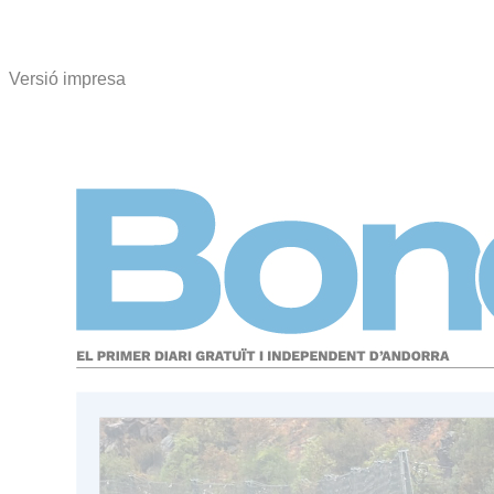
Versió impresa