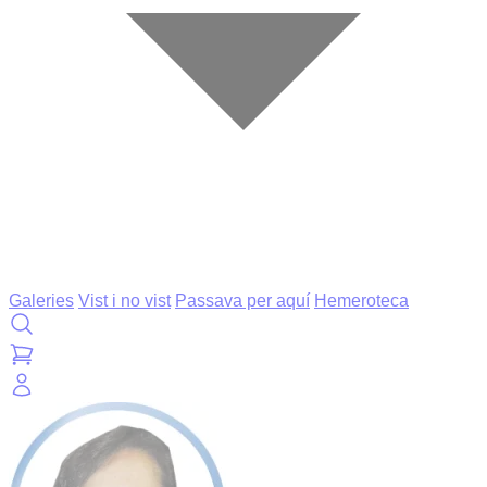
Galeries
Vist i no vist
Passava per aquí
Hemeroteca