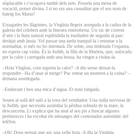
implacable i s’ocupava també dels nets. Posseïa una mena de
vocació, potser divina. I si no era una casualitat que el seu nom de
bateig fos Maria?
Eixugades les llàgrimes, la Virgínia llegeix asseguda a la cadira de la
galeria del celobert amb la finestra entreoberta. Un xic de corrent
d’aire i la llum natural esplèndida la traslladen de seguida al parc
desitjat amb ànsia. Vol passar una tarda tranquil·la i retornar a la
normalitat, si més no ho intentarà. De sobte, una timbrada l’espanta,
no espera cap visita. És la Judith, la filla de la Marieta, que, sufocada
per la calor i carregada amb una bossa, ha vingut a visitar-la.
–Hola Virgínia, com suporta la calor? –li diu sense deixar-la
respondre– Ha d’anar al metge? Puc entrar un moment a la cuina? –
demana assedegada.
–Endavant i beu una mica d’aigua. Et noto fatigada.
Seuen al sofà del saló a la vora del ventilador. Una rialla nerviosa de
la Judith, que necessita assimilar la pèrdua sobtada de la mare, la
desconcerta. Li explica que ha anat al seu pis a buscar algunes
pertinences i ha escoltat els missatges del contestador automàtic del
telèfon.
–Oh! Deus pensar que soc una vella boja –li diu la Virgínia