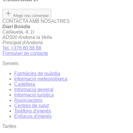
Afegir nou comentari
CONTACTA AMB NOSALTRES
Diari Bondia
Callaueta, 4, 1r
AD500 Andorra la Vella
Principat d'Andorra
Tel. +376 80 88 88
Formulari de contacte
Serveis
Farmàcies de guàrdia
Informació meteorològica
Cartellera
Informació general
Informació turística
Associacions
Centres de salut
Telèfons d'interès
Enllaços d'interés
Tarifes