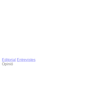
Editorial
Entrevistes
Opinió