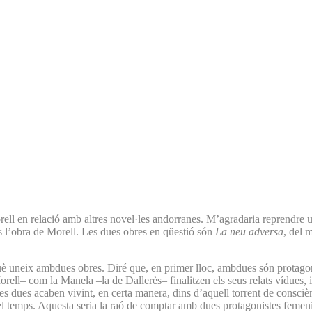
ell en relació amb altres novel·les andorranes. M’agradaria reprendre un 
és l’obra de Morell. Les dues obres en qüestió són
La neu adversa
, del 
è uneix ambdues obres. Diré que, en primer lloc, ambdues són protagoni
l– com la Manela –la de Dallerès– finalitzen els seus relats vídues, i el
es dues acaben vivint, en certa manera, dins d’aquell torrent de consci
a el temps. Aquesta seria la raó de comptar amb dues protagonistes femen