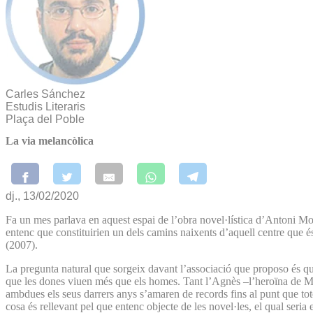
Carles Sánchez
Estudis Literaris
Plaça del Poble
La via melancòlica
dj., 13/02/2020
Fa un mes parlava en aquest espai de l’obra novel·lística d’Antoni Mor
entenc que constituirien un dels camins naixents d’aquell centre que 
(2007).
La pregunta natural que sorgeix davant l’associació que proposo és qu
que les dones viuen més que els homes. Tant l’Agnès –l’heroïna de Morel
ambdues els seus darrers anys s’amaren de records fins al punt que tot
cosa és rellevant pel que entenc objecte de les novel·les, el qual seri