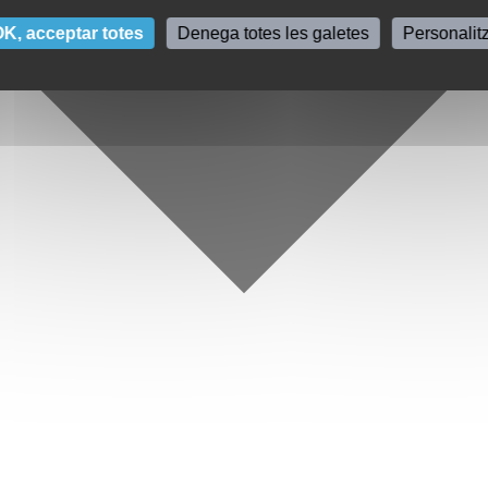
K, acceptar totes
Denega totes les galetes
Personalit