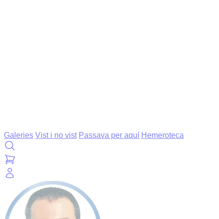
Galeries
Vist i no vist
Passava per aquí
Hemeroteca