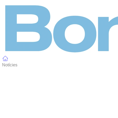
Panell de gestió de galetes
Notícies