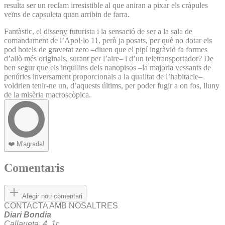
resulta ser un reclam irresistible al que aniran a pixar els cràpules
veïns de capsuleta quan arribin de farra.
Fantàstic, el disseny futurista i la sensació de ser a la sala de
comandament de l’Apol·lo 11, però ja posats, per què no dotar els
pod hotels de gravetat zero –diuen que el pipí ingràvid fa formes
d’allò més originals, surant per l’aire– i d’un teletransportador? De
ben segur que els inquilins dels nanopisos –la majoria vessants de
penúries inversament proporcionals a la qualitat de l’habitacle–
voldrien tenir-ne un, d’aquests últims, per poder fugir a on fos, lluny
de la misèria macroscòpica.
❤️
M'agrada!
Comentaris
Afegir nou comentari
CONTACTA AMB NOSALTRES
Diari Bondia
Callaueta, 4, 1r