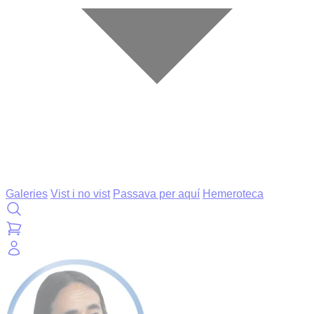
Galeries
Vist i no vist
Passava per aquí
Hemeroteca