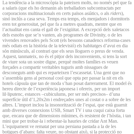
La tendència a la microscòpia la pateixen molts, no només pel que fa
a salaris (que els ho demanin als treballadors subcontractats per
corporacions multinacionals en certs països asiàtics, o als
riders
),
sinó inclús a casa seva. Temps era temps, els menjadors i dormitoris
eren tot generositat, pel que fa a metres quadrats, mentre que en
l’actualitat ens canta el gall de l’exigüitat. A excepció dels xaletacos
dels esnobs que se’n vanten, als programes de Divinity, o de les
vivendes renovades pels Scott (els bessons canadencs reforma-cases
més odiats en la història de la televisió) els habitatges d’avui en dia
són minúsculs, al contrari que els seus lloguers o preus de venda.
Aquest, tanmateix, no és el pitjor dels inconvenients, si tens la sort
de viure sota un sostre digne, perquè moltes famílies es veuen
forçades a compartir veritables tuguris amb nissagues de
desconeguts amb qui es reparteixen l’escassetat. Una gent que no
s’assembla gens al personal cool que opta per passar la nit en els
hotels càpsula que tan de moda s’han posat darrerament. El model és
hereu directe de l’experiència japonesa i ofereix, per un import
lil·liputenc, estances –cubiculums, per ser més precisos– d’una
superfície útil d’1,20x2m i endreçades unes al costat o a sobre de les
altres. L’import inclou la insonorització de l’espai, que està guarnit
amb diverses connexions USB, Smart TV i una cuqui caixa forta
que, encara que de dimensions mínimes, és resistent de l’hòstia, i tan
mini que per trobar-la i rebentar-la hauries de cridar Ant Man.
L’equipament ve rematat per una persiana pastada a la de les
botigues d’abans: falta veure, no obstant això, si la protecció no