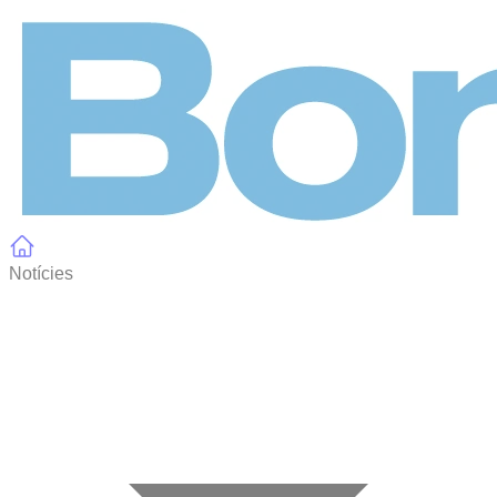
Panell de gestió de galetes
Notícies