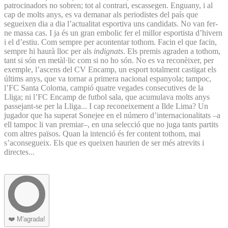
patrocinadors no sobren; tot al contrari, escassegen. Enguany, i al
cap de molts anys, es va demanar als periodistes del país que
segueixen dia a dia l’actualitat esportiva uns candidats. No van fer-
ne massa cas. I ja és un gran embolic fer el millor esportista d’hivern
i el d’estiu. Com sempre per acontentar tothom. Facin el que facin,
sempre hi haurà lloc per als
indignats
. Els premis agraden a tothom,
tant si són en metàl·lic com si no ho són. No es va reconèixer, per
exemple, l’ascens del CV Encamp, un esport totalment castigat els
últims anys, que va tornar a primera nacional espanyola; tampoc,
l’FC Santa Coloma, campió quatre vegades consecutives de la
Lliga; ni l’FC Encamp de futbol sala, que acumulava molts anys
passejant-se per la Lliga... I cap reconeixement a Ilde Lima? Un
jugador que ha superat Sonejee en el número d’internacionalitats –a
ell tampoc li van premiar–, en una selecció que no juga tants partits
com altres països. Quan la intenció és fer content tothom, mai
s’aconsegueix. Els que es queixen haurien de ser més atrevits i
directes...
❤️
M'agrada!