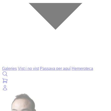
Galeries
Vist i no vist
Passava per aquí
Hemeroteca