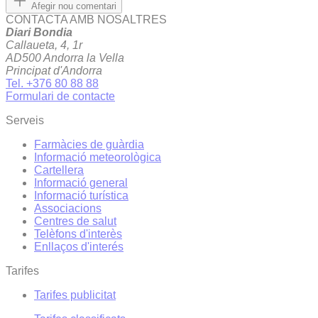
Afegir nou comentari
CONTACTA AMB NOSALTRES
Diari Bondia
Callaueta, 4, 1r
AD500 Andorra la Vella
Principat d'Andorra
Tel. +376 80 88 88
Formulari de contacte
Serveis
Farmàcies de guàrdia
Informació meteorològica
Cartellera
Informació general
Informació turística
Associacions
Centres de salut
Telèfons d'interès
Enllaços d'interés
Tarifes
Tarifes publicitat