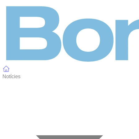
Panell de gestió de galetes
Notícies