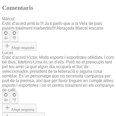
Comentaris
Marcel
Estic d’acord amb tu !!! Ja ti parlo que a la Vela de pais
pasem totalment inarbertits!!!! Abraçada Marcel lescano
👍
👎
Afegir resposta
Lucas
Estic d'acord Victor. Molts esports i esportistes oblidats. I com
bé dius, Ildefons Lima és un d'ells. Però no et preocupis tant
pel teu amic ja que algun dia ocuparà el lloc de
seleccionador, president de la federació o alguna cosa
semblat. És un personatge que no necessita campanya per
part de la premsa, així que per favor tingues en compte altres
esports i esportistes i no et centris solament en els companys
de cafè.
👍
👎
Afegir resposta