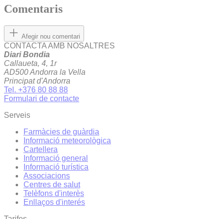
Comentaris
Afegir nou comentari
CONTACTA AMB NOSALTRES
Diari Bondia
Callaueta, 4, 1r
AD500 Andorra la Vella
Principat d'Andorra
Tel. +376 80 88 88
Formulari de contacte
Serveis
Farmàcies de guàrdia
Informació meteorològica
Cartellera
Informació general
Informació turística
Associacions
Centres de salut
Telèfons d'interès
Enllaços d'interés
Tarifes