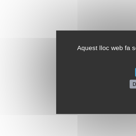
Aquest lloc web fa se
D