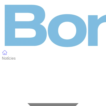
Panell de gestió de galetes
Notícies