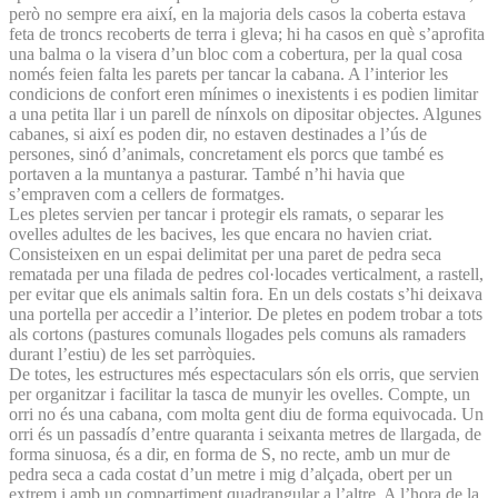
però no sempre era així, en la majoria dels casos la coberta estava
feta de troncs recoberts de terra i gleva; hi ha casos en què s’aprofita
una balma o la visera d’un bloc com a cobertura, per la qual cosa
només feien falta les parets per tancar la cabana. A l’interior les
condicions de confort eren mínimes o inexistents i es podien limitar
a una petita llar i un parell de nínxols on dipositar objectes. Algunes
cabanes, si així es poden dir, no estaven destinades a l’ús de
persones, sinó d’animals, concretament els porcs que també es
portaven a la muntanya a pasturar. També n’hi havia que
s’empraven com a cellers de formatges.
Les pletes servien per tancar i protegir els ramats, o separar les
ovelles adultes de les bacives, les que encara no havien criat.
Consisteixen en un espai delimitat per una paret de pedra seca
rematada per una filada de pedres col·locades verticalment, a rastell,
per evitar que els animals saltin fora. En un dels costats s’hi deixava
una portella per accedir a l’interior. De pletes en podem trobar a tots
als cortons (pastures comunals llogades pels comuns als ramaders
durant l’estiu) de les set parròquies.
De totes, les estructures més espectaculars són els orris, que servien
per organitzar i facilitar la tasca de munyir les ovelles. Compte, un
orri no és una cabana, com molta gent diu de forma equivocada. Un
orri és un passadís d’entre quaranta i seixanta metres de llargada, de
forma sinuosa, és a dir, en forma de S, no recte, amb un mur de
pedra seca a cada costat d’un metre i mig d’alçada, obert per un
extrem i amb un compartiment quadrangular a l’altre. A l’hora de la