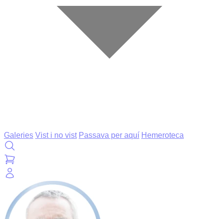
Galeries
Vist i no vist
Passava per aquí
Hemeroteca