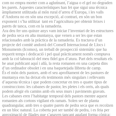
com no empra morter com a aglutinant, l’aigua o el gel no degraden
les parets. Aquestes característiques han fet que sigui una tècnica
àmpliament utilitzada al món rural d’arreu d’Europa, i les valls
d’Andorra no en són una excepció, al contrari, en són un bon
exponent i s’ha utilitzat tant en l’agricultura per obtenir feixes i
parets de tanca, com en la ramaderia.
Ara deu fer uns quinze anys vam iniciar l’inventari de les estructures
de pedra seca en alta muntanya, que venen a ser les que estan
relacionades amb la pràctica de la ramaderia. Es tractava d’un
projecte del comitè andorrà del Consell Internacional de Llocs i
Monuments (Icomos), un treball de prospecció sistemàtic que ha
requerit temps i dedicació i pel qual pràcticament només comptava
amb la col·laboració del meu fidel gos d’atura. Part dels resultats els
he anat publicant aquí i allà, la resta romanen en una carpeta dins
d’un ordinador obsolet i en una baquetejada llibreta de camp.
És el món dels pastors, amb el seu aprofitament de les pastures de
muntanya ens ha deixat els testimonis més singulars i rellevants
d’aquesta tècnica i que podem concretar en tres o quatre tipus de
construccions: les cabanes de pastor, les pletes i els orris, als quals
podem afegir els camins amb els seus murs i paviments gravats.
Les cabanes eren l’habitatge temporal dels pastors mentre aquest
romanien als cortons vigilant els ramats. Solen ser de planta
quadrangular, amb tres o quatre parets de pedra seca que es recolzen
en un bloc natural. La coberta pot ser també de pedra, i es feia per
aproximació de filades que s’anaven tancant agafant forma cònica;