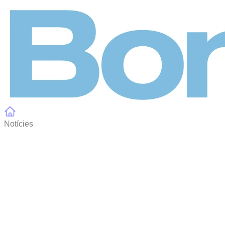
Panell de gestió de galetes
Notícies