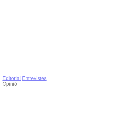
Editorial
Entrevistes
Opinió