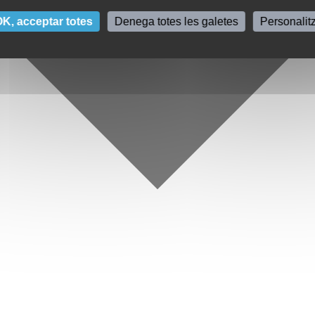
K, acceptar totes
Denega totes les galetes
Personalit