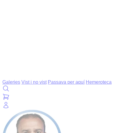
Galeries
Vist i no vist
Passava per aquí
Hemeroteca