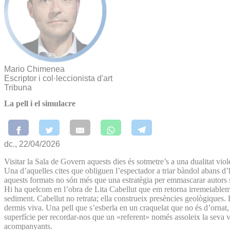
Mario Chimenea
Escriptor i col·leccionista d'art
Tribuna
La pell i el simulacre
dc., 22/04/2026
Visitar la Sala de Govern aquests dies és sotmetre’s a una dualitat viol
Una d’aquelles cites que obliguen l’espectador a triar bàndol abans d’
aquests formats no són més que una estratègia per emmascarar autors so
​Hi ha quelcom en l’obra de Lita Cabellut que em retorna irremeiableme
sediment. Cabellut no retrata; ella construeix presències geològiques.
dermis viva. Una pell que s’esberla en un craquelat que no és d’ornat, s
superfície per recordar-nos que un «referent» només assoleix la seva v
acompanyants.