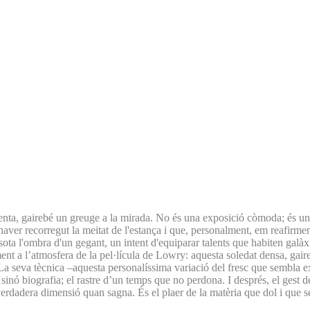
enta, gairebé un greuge a la mirada. No és una exposició còmoda; és un cam
haver recorregut la meitat de l'estança i que, personalment, em reafirmen
ta l'ombra d'un gegant, un intent d'equiparar talents que habiten galàxi
nt a l’atmosfera de la pel·lícula de Lowry: aquesta soledat densa, gaire
 La seva tècnica –aquesta personalíssima variació del fresc que sembla 
inó biografia; el rastre d’un temps que no perdona. I després, el gest def
erdadera dimensió quan sagna. És el plaer de la matèria que dol i que s