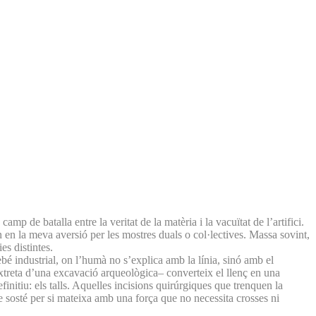
p de batalla entre la veritat de la matèria i la vacuïtat de l’artifici.
 en la meva aversió per les mostres duals o col·lectives. Massa sovint,
es distintes.
bé industrial, on l’humà no s’explica amb la línia, sinó amb el
extreta d’una excavació arqueològica– converteix el llenç en una
initiu: els talls. Aquelles incisions quirúrgiques que trenquen la
e sosté per si mateixa amb una força que no necessita crosses ni