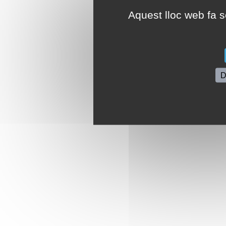
Aquest lloc web fa se
D