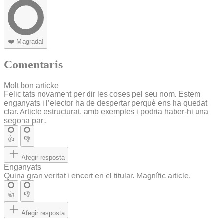
❤️
M'agrada!
Comentaris
Molt bon articke
Felicitats novament per dir les coses pel seu nom. Estem
enganyats i l’elector ha de despertar perquè ens ha quedat
clar. Article estructurat, amb exemples i podria haber-hi una
segona part.
👍
👎
Afegir resposta
Enganyats
Quina gran veritat i encert en el titular. Magnífic article.
👍
👎
Afegir resposta