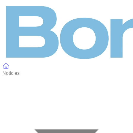
Panell de gestió de galetes
Notícies