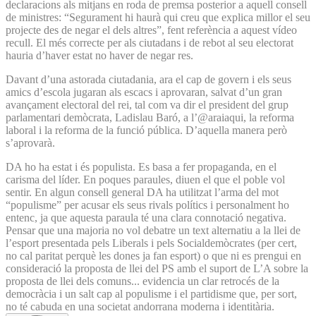
declaracions als mitjans en roda de premsa posterior a aquell consell
de ministres: “Segurament hi haurà qui creu que explica millor el seu
projecte des de negar el dels altres”, fent referència a aquest vídeo
recull. El més correcte per als ciutadans i de rebot al seu electorat
hauria d’haver estat no haver de negar res.
Davant d’una astorada ciutadania, ara el cap de govern i els seus
amics d’escola jugaran als escacs i aprovaran, salvat d’un gran
avançament electoral del rei, tal com va dir el president del grup
parlamentari demòcrata, Ladislau Baró, a l’@araiaqui, la reforma
laboral i la reforma de la funció pública. D’aquella manera però
s’aprovarà.
DA ho ha estat i és populista. Es basa a fer propaganda, en el
carisma del líder. En poques paraules, diuen el que el poble vol
sentir. En algun consell general DA ha utilitzat l’arma del mot
“populisme” per acusar els seus rivals polítics i personalment ho
entenc, ja que aquesta paraula té una clara connotació negativa.
Pensar que una majoria no vol debatre un text alternatiu a la llei de
l’esport presentada pels Liberals i pels Socialdemòcrates (per cert,
no cal paritat perquè les dones ja fan esport) o que ni es prengui en
consideració la proposta de llei del PS amb el suport de L’A sobre la
proposta de llei dels comuns... evidencia un clar retrocés de la
democràcia i un salt cap al populisme i el partidisme que, per sort,
no té cabuda en una societat andorrana moderna i identitària.