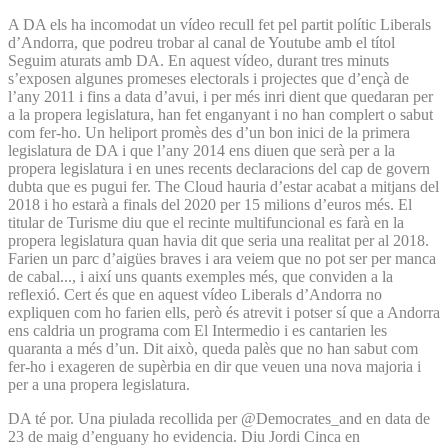
A DA els ha incomodat un vídeo recull fet pel partit polític Liberals
d’Andorra, que podreu trobar al canal de Youtube amb el títol
Seguim aturats amb DA. En aquest vídeo, durant tres minuts
s’exposen algunes promeses electorals i projectes que d’ençà de
l’any 2011 i fins a data d’avui, i per més inri dient que quedaran per
a la propera legislatura, han fet enganyant i no han complert o sabut
com fer-ho. Un heliport promès des d’un bon inici de la primera
legislatura de DA i que l’any 2014 ens diuen que serà per a la
propera legislatura i en unes recents declaracions del cap de govern
dubta que es pugui fer. The Cloud hauria d’estar acabat a mitjans del
2018 i ho estarà a finals del 2020 per 15 milions d’euros més. El
titular de Turisme diu que el recinte multifuncional es farà en la
propera legislatura quan havia dit que seria una realitat per al 2018.
Farien un parc d’aigües braves i ara veiem que no pot ser per manca
de cabal..., i així uns quants exemples més, que conviden a la
reflexió. Cert és que en aquest vídeo Liberals d’Andorra no
expliquen com ho farien ells, però és atrevit i potser sí que a Andorra
ens caldria un programa com El Intermedio i es cantarien les
quaranta a més d’un. Dit això, queda palès que no han sabut com
fer-ho i exageren de supèrbia en dir que veuen una nova majoria i
per a una propera legislatura.
DA té por. Una piulada recollida per @Democrates_and en data de
23 de maig d’enguany ho evidencia. Diu Jordi Cinca en