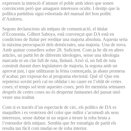
expressen la intenció d’atraure el poble amb idees que sonen
convincents però que amaguen interessos ocults. I desitjo que la
política partidista sigui esborrada del manual del bon polític
d’Andorra.
Segons declaracions als mitjans de comunicació, el titular
d’Economia, Gilbert Saboya, està convençut que DA està en
condicions de lluitar per reeditar una majoria absoluta. Aquesta seria
la màxima preocupació dels demòcrates, una majoria. Una de nova.
Amb quinze consellers sobre 28. Suficient. Com ja he dit en altres
articles, un partit fet de diferents ideologies, sense una ideologia
marcada ni un clar full de ruta, lluitarà. Això sí, un full de ruta
construït durant dues legislatures de majoria, la segona amb un
aprovat just, i que utilitzaran la feina començada, ja abans promesa
d’acabar, per exposar-ho al programa electoral. Què sí! Que em
repeteixo sovint però cal no oblidar i no caure en l’oblit de certes
coses; el temps sol tenir aquestes coses, però fer memòria setmanes
després de certes coses no és despertar fantasmes del passat sinó
veure una realitat.
Com si es tractés d’un espectacle de circ, els polítics de DA es
maquillen i es vesteixen del color que millor s’acomodi als seus
interessos, sense dubtar ni un segon a treure la roba bruta a
l’estenedor dels mitjans. Sembla que fer estratègia de partit els
resulta tan fàcil com mudar-se de roba interior.