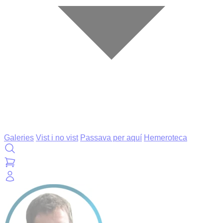
Galeries
Vist i no vist
Passava per aquí
Hemeroteca