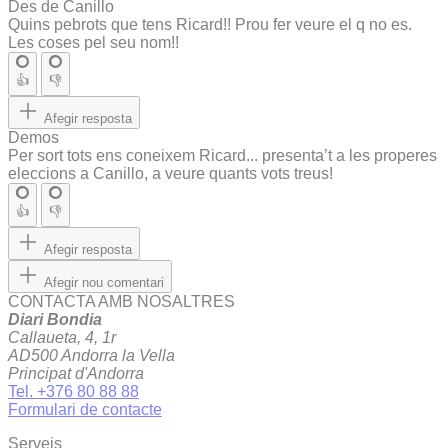
Des de Canillo
Quins pebrots que tens Ricard!! Prou fer veure el q no es.
Les coses pel seu nom!!
👍
👎
Afegir resposta
Demos
Per sort tots ens coneixem Ricard... presenta’t a les properes
eleccions a Canillo, a veure quants vots treus!
👍
👎
Afegir resposta
Afegir nou comentari
CONTACTA AMB NOSALTRES
Diari Bondia
Callaueta, 4, 1r
AD500 Andorra la Vella
Principat d'Andorra
Tel. +376 80 88 88
Formulari de contacte
Serveis