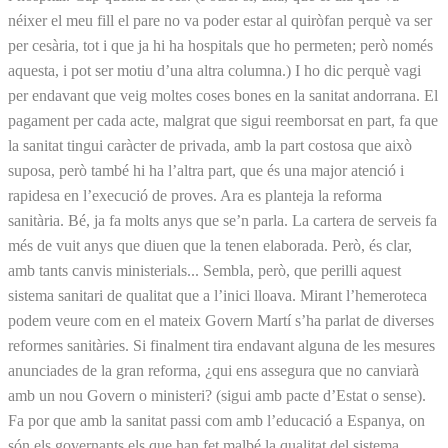
néixer el meu fill el pare no va poder estar al quiròfan perquè va ser
per cesària, tot i que ja hi ha hospitals que ho permeten; però només
aquesta, i pot ser motiu d’una altra columna.) I ho dic perquè vagi
per endavant que veig moltes coses bones en la sanitat andorrana. El
pagament per cada acte, malgrat que sigui reemborsat en part, fa que
la sanitat tingui caràcter de privada, amb la part costosa que això
suposa, però també hi ha l’altra part, que és una major atenció i
rapidesa en l’execució de proves. Ara es planteja la reforma
sanitària. Bé, ja fa molts anys que se’n parla. La cartera de serveis fa
més de vuit anys que diuen que la tenen elaborada. Però, és clar,
amb tants canvis ministerials... Sembla, però, que perilli aquest
sistema sanitari de qualitat que a l’inici lloava. Mirant l’hemeroteca
podem veure com en el mateix Govern Martí s’ha parlat de diverses
reformes sanitàries. Si finalment tira endavant alguna de les mesures
anunciades de la gran reforma, ¿qui ens assegura que no canviarà
amb un nou Govern o ministeri? (sigui amb pacte d’Estat o sense).
Fa por que amb la sanitat passi com amb l’educació a Espanya, on
són els governants els que han fet malbé la qualitat del sistema