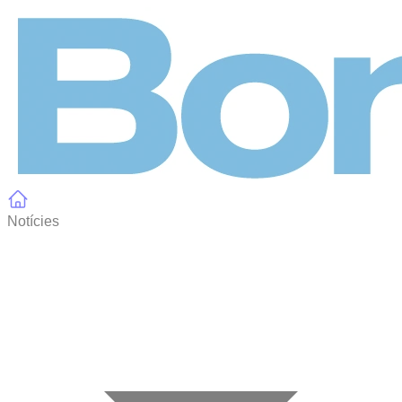
Panell de gestió de galetes
Notícies