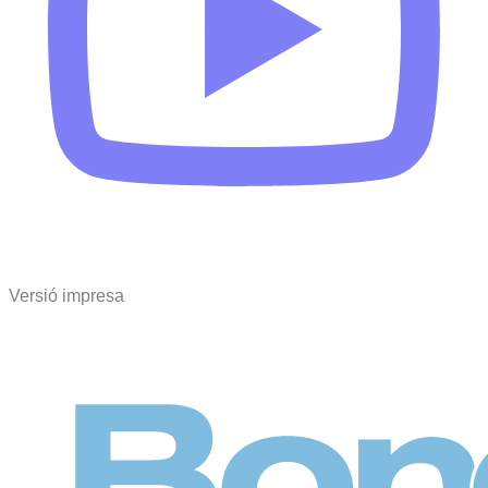
Versió impresa