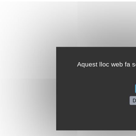
Aquest lloc web fa se
D