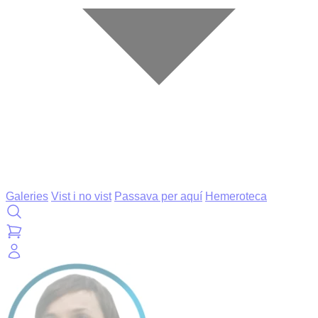
Galeries
Vist i no vist
Passava per aquí
Hemeroteca