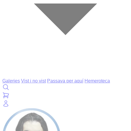
Galeries
Vist i no vist
Passava per aquí
Hemeroteca