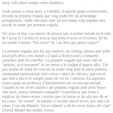
terra, vols mirar sempre entre bastidors.
Amb quinze o setze anys, a l’institut, d’aquells grups extraescolars,
recordo la primera vegada que vaig poder fer un personatge
protagonista, i amb vint anys (que no son nada) vaig trepitjar una
escola de teatre per primera vegada.
Ser actor és dur, i no deixes de pensar que el primer treball en la vida
de l’actor (o l’actriu) és buscar una feina d’actor (o d’actriu). Hi ha
un acudit d’actors: “Ets actor? Sí, i on dius que poses copes?”
La primera vegada que fas una audició, un càsting, penses que seràs
tocat pels déus o les muses i d’aquí a Hollywood a compartir
camerino amb les estrelles. La primera vegada que sents allò de
“gràcies, ja et trucarem” és un retorn a la realitat d’aquest ofici. Tot
just acabat de sortir de l’escola de teatre vaig tenir la meva primera
oportunitat professional, fent versos i rimes de clàssics, que era el
que més a mà es té sempre quan ets veí de Calderón. En aquestes
estava quan un professor d’interpretació em va rescatar perquè
l’ajudés en les seves classes i per primera vegada amb prou feines
vint anys, estava intentant compartir l’experiència que tenia a
explicar als futurs actors i actrius que cal mirar-se als ulls per dir-se
les coses “de veritat”, la mirada i l’escolta són el secret, poc més cal
saber. Com diu Mamet, “tot es redueix a dir les teves frases alt i clar”
(David Mamet diu moltes coses).