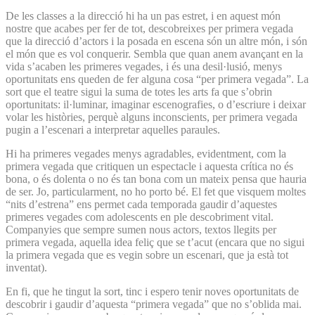
De les classes a la direcció hi ha un pas estret, i en aquest món
nostre que acabes per fer de tot, descobreixes per primera vegada
que la direcció d’actors i la posada en escena són un altre món, i són
el món que es vol conquerir. Sembla que quan anem avançant en la
vida s’acaben les primeres vegades, i és una desil·lusió, menys
oportunitats ens queden de fer alguna cosa “per primera vegada”. La
sort que el teatre sigui la suma de totes les arts fa que s’obrin
oportunitats: il·luminar, imaginar escenografies, o d’escriure i deixar
volar les històries, perquè alguns inconscients, per primera vegada
pugin a l’escenari a interpretar aquelles paraules.
Hi ha primeres vegades menys agradables, evidentment, com la
primera vegada que critiquen un espectacle i aquesta crítica no és
bona, o és dolenta o no és tan bona com un mateix pensa que hauria
de ser. Jo, particularment, no ho porto bé. El fet que visquem moltes
“nits d’estrena” ens permet cada temporada gaudir d’aquestes
primeres vegades com adolescents en ple descobriment vital.
Companyies que sempre sumen nous actors, textos llegits per
primera vegada, aquella idea feliç que se t’acut (encara que no sigui
la primera vegada que es vegin sobre un escenari, que ja està tot
inventat).
En fi, que he tingut la sort, tinc i espero tenir noves oportunitats de
descobrir i gaudir d’aquesta “primera vegada” que no s’oblida mai.