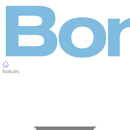
Panell de gestió de galetes
Notícies