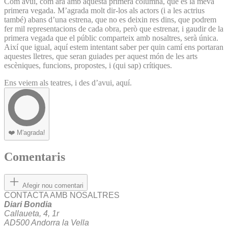
Com avui, com ara amb aquesta primera columna, que és la meva
primera vegada. M’agrada molt dir-los als actors (i a les actrius
també) abans d’una estrena, que no es deixin res dins, que podrem
fer mil representacions de cada obra, però que estrenar, i gaudir de la
primera vegada que el públic comparteix amb nosaltres, serà única.
Així que igual, aquí estem intentant saber per quin camí ens portaran
aquestes lletres, que seran guiades per aquest món de les arts
escèniques, funcions, propostes, i (qui sap) crítiques.
Ens veiem als teatres, i des d’avui, aquí.
❤️
M'agrada!
Comentaris
Afegir nou comentari
CONTACTA AMB NOSALTRES
Diari Bondia
Callaueta, 4, 1r
AD500 Andorra la Vella