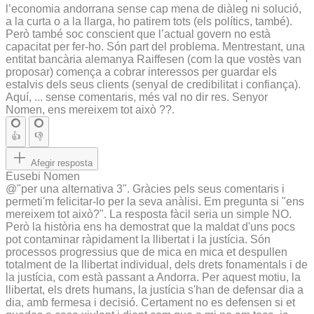
l’economia andorrana sense cap mena de diàleg ni solució,
a la curta o a la llarga, ho patirem tots (els polítics, també).
Però també soc conscient que l’actual govern no està
capacitat per fer-ho. Són part del problema. Mentrestant, una
entitat bancària alemanya Raiffesen (com la que vostès van
proposar) comença a cobrar interessos per guardar els
estalvis dels seus clients (senyal de credibilitat i confiança).
Aquí, ... sense comentaris, més val no dir res. Senyor
Nomen, ens mereixem tot això ??.
👍
👎
Afegir resposta
Eusebi Nomen
@"per una alternativa 3". Gràcies pels seus comentaris i
permeti'm felicitar-lo per la seva anàlisi. Em pregunta si "ens
mereixem tot això?". La resposta fàcil seria un simple NO.
Però la història ens ha demostrat que la maldat d'uns pocs
pot contaminar ràpidament la llibertat i la justícia. Són
processos progressius que de mica en mica et despullen
totalment de la llibertat individual, dels drets fonamentals i de
la justícia, com està passant a Andorra. Per aquest motiu, la
llibertat, els drets humans, la justícia s'han de defensar dia a
dia, amb fermesa i decisió. Certament no es defensen si et