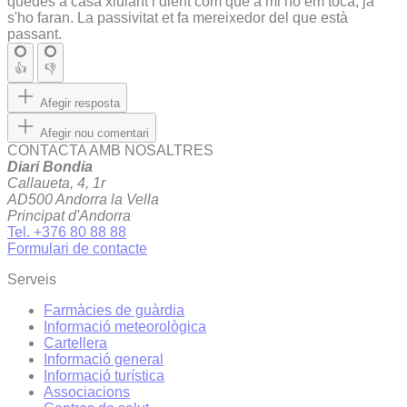
quedes a casa xiulant i dient com que a mi no em toca, ja
s'ho faran. La passivitat et fa mereixedor del que està
passant.
👍
👎
Afegir resposta
Afegir nou comentari
CONTACTA AMB NOSALTRES
Diari Bondia
Callaueta, 4, 1r
AD500 Andorra la Vella
Principat d'Andorra
Tel. +376 80 88 88
Formulari de contacte
Serveis
Farmàcies de guàrdia
Informació meteorològica
Cartellera
Informació general
Informació turística
Associacions