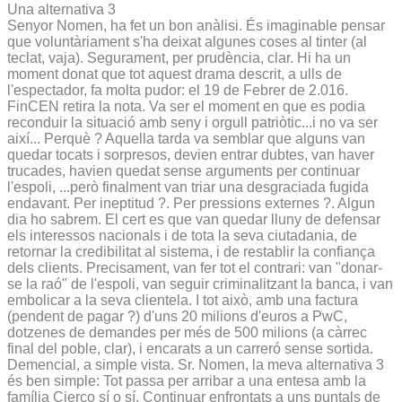
Una alternativa 3
Senyor Nomen, ha fet un bon anàlisi. És imaginable pensar
que voluntàriament s'ha deixat algunes coses al tinter (al
teclat, vaja). Segurament, per prudència, clar. Hi ha un
moment donat que tot aquest drama descrit, a ulls de
l'espectador, fa molta pudor: el 19 de Febrer de 2.016.
FinCEN retira la nota. Va ser el moment en que es podia
reconduir la situació amb seny i orgull patriòtic...i no va ser
així... Perquè ? Aquella tarda va semblar que alguns van
quedar tocats i sorpresos, devien entrar dubtes, van haver
trucades, havien quedat sense arguments per continuar
l'espoli, ...però finalment van triar una desgraciada fugida
endavant. Per ineptitud ?. Per pressions externes ?. Algun
dia ho sabrem. El cert es que van quedar lluny de defensar
els interessos nacionals i de tota la seva ciutadania, de
retornar la credibilitat al sistema, i de restablir la confiança
dels clients. Precisament, van fer tot el contrari: van "donar-
se la raó" de l'espoli, van seguir criminalitzant la banca, i van
embolicar a la seva clientela. I tot això, amb una factura
(pendent de pagar ?) d'uns 20 milions d'euros a PwC,
dotzenes de demandes per més de 500 milions (a càrrec
final del poble, clar), i encarats a un carreró sense sortida.
Demencial, a simple vista. Sr. Nomen, la meva alternativa 3
és ben simple: Tot passa per arribar a una entesa amb la
família Cierco sí o sí. Continuar enfrontats a uns puntals de