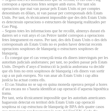
correspon a operacions fetes sempre amb euros. Per tant són
operacions que mai van passar pels Estats Units ni per comptes
denominats en dòlars, ni van passar per corresponsals dels Estats
Units. Per tant, és tècnicament impossible que des dels Estats Units
es detectessin operacions o estructures de blanqueig realitzades per
Gao Ping.
– Segons totes les informacions que he recollit, almenys durant els
darrers set o vuit anys el cas Petrov també correspon a operacions
fetes íntegrament en euros. Per tant, des dels Estats Units o des dels
corresponsals als Estats Units no es poden haver detectat recents
operacions sospitoses de blanqueig o estructures sospitoses de
blanqueig.
– És conegut que el cas veneçolà tenia els diners intervinguts per les
autoritats judicials andorranes; per tant, no podien passar pels Estats
Units. Després d’anys d’instrucció la justícia andorrana va decidir
que els fons no eren sospitosos de blanqueig i els diners van sortir
cap a un país europeu. No van anar als Estats Units i cap altra
justícia ha actuat contra ells.
– El cas Sinaloa no se sap en quina moneda operava perquè a hores
d’ara encara no s’hauria identificat cap operació d’aquesta hipotètica
trama.
Per tant, seria tècnicament impossible que les autoritats americanes
haguessin detectat en territori dels Estats Units cap operació
sospitosa ni cap estructura de blanqueig de BPA dels quatre casos