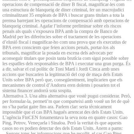
operacions de compensació de diner B fiscal, magnificar-les com
una estructura de blanqueig de diner criminal, fer un macrojudici
criminalitzant 35 empleats de BPA i buscar grans titulars a tota la
premsa barrejant les operacions de compensació amb operacions de
blanqueig criminal. Agafar l’informe preliminar sobre els riscos
penals als quals s’exposava BPA amb la compra de Banco de
Madrid per les diferències sobre el tractament de les operacions
d’elusió fiscal i magnificar-ho com una prova que els executius de
BPA eren conscients que feien accions penals, portar-los als
tribunals, magnificar la posada en escena dels advocats per
aconseguir titulars que posin tanta brutícia com sigui possible sobre
les espatlles dels responsables de BPA i executar una gran purga. És
a dir, salvar el cul polític de Toni Martí i Jordi Cinca amb unes
accions que buscarien la legitimació del cop de maça dels Estats
Units sobre BPA però que, consegüentment, implicarien que els
mecanismes de control d’Andorra eren dolents i posarien tot el
sistema financer andorrà sota sospita.
Alternativa 3. Una altra alternativa que vostè pugui considerar. Però,
per formular-la, permeti’m que comparteixi amb vostè un fet de què
no s’ha parlat gaire fins ara. Parlem clar: seria tècnicament
impossible que el cas BPA hagués arrencat des dels Estats Units.
L’agència FinCEN fonamentava la seva nota en quatre casos: Gao
Ping, Petrov, Veneçuela i Sinaloa. Però la veritat és que aquests
casos no es podien detectar des dels Estats Units. Anem a pams:
– Segons totes les informacions que he recollit, el cas Gao Ping