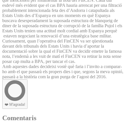
que mencionen per fonamentar la nota del FinCEN. Cada dia
esdevé més evident que el cas BPA hauria arrencat per una filtració
probablement intencionada feta des d’Andorra i catapultada als
Estats Units des d’Espanya en uns moments en què Espanya
buscava desesperadament la suposada estructura de blanqueig de
diner de la suposada estructura de corrupció de la família Pujol i els
Estats Units tenien una actitud molt cordial amb Espanya perquè
estaven negociant la renovació d’una estratègica base militar.
Curiosament, quan l’operativa del FinCEN va ser qüestionada
davant dels tribunals dels Estats Units i havia d’aportar la
documentació sobre la qual el FinCEN va decidir emetre la famosa
nota, l’endemà a les vuit de matí el FinCEN va retirar la nota sense
posar cap multa a BPA, per tancar el cas.
Amb aquestes dades decideixi vostè què faria i l’invito a comparar-
ho amb el que passarà els propers dies i que, segons la meva opinió,
passarà a la història com la gran purga de l’agost del 2016.
❤️
M'agrada!
Comentaris