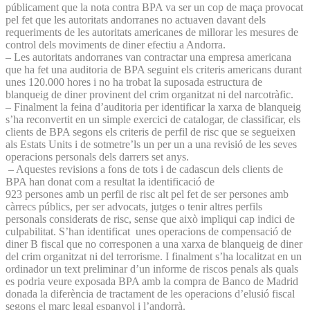
públicament que la nota contra BPA va ser un cop de maça provocat
pel fet que les autoritats andorranes no actuaven davant dels
requeriments de les autoritats americanes de millorar les mesures de
control dels moviments de diner efectiu a Andorra.
– Les autoritats andorranes van contractar una empresa americana
que ha fet una auditoria de BPA seguint els criteris americans durant
unes 120.000 hores i no ha trobat la suposada estructura de
blanqueig de diner provinent del crim organitzat ni del narcotràfic.
– Finalment la feina d’auditoria per identificar la xarxa de blanqueig
s’ha reconvertit en un simple exercici de catalogar, de classificar, els
clients de BPA segons els criteris de perfil de risc que se segueixen
als Estats Units i de sotmetre’ls un per un a una revisió de les seves
operacions personals dels darrers set anys.
– Aquestes revisions a fons de tots i de cadascun dels clients de
BPA han donat com a resultat la identificació de
923 persones amb un perfil de risc alt pel fet de ser persones amb
càrrecs públics, per ser advocats, jutges o tenir altres perfils
personals considerats de risc, sense que això impliqui cap indici de
culpabilitat. S’han identificat unes operacions de compensació de
diner B fiscal que no corresponen a una xarxa de blanqueig de diner
del crim organitzat ni del terrorisme. I finalment s’ha localitzat en un
ordinador un text preliminar d’un informe de riscos penals als quals
es podria veure exposada BPA amb la compra de Banco de Madrid
donada la diferència de tractament de les operacions d’elusió fiscal
segons el marc legal espanyol i l’andorrà.