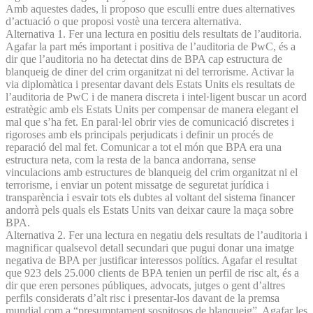
Amb aquestes dades, li proposo que esculli entre dues alternatives
d’actuació o que proposi vostè una tercera alternativa.
Alternativa 1. Fer una lectura en positiu dels resultats de l’auditoria.
Agafar la part més important i positiva de l’auditoria de PwC, és a
dir que l’auditoria no ha detectat dins de BPA cap estructura de
blanqueig de diner del crim organitzat ni del terrorisme. Activar la
via diplomàtica i presentar davant dels Estats Units els resultats de
l’auditoria de PwC i de manera discreta i intel·ligent buscar un acord
estratègic amb els Estats Units per compensar de manera elegant el
mal que s’ha fet. En paral·lel obrir vies de comunicació discretes i
rigoroses amb els principals perjudicats i definir un procés de
reparació del mal fet. Comunicar a tot el món que BPA era una
estructura neta, com la resta de la banca andorrana, sense
vinculacions amb estructures de blanqueig del crim organitzat ni el
terrorisme, i enviar un potent missatge de seguretat jurídica i
transparència i esvair tots els dubtes al voltant del sistema financer
andorrà pels quals els Estats Units van deixar caure la maça sobre
BPA.
Alternativa 2. Fer una lectura en negatiu dels resultats de l’auditoria i
magnificar qualsevol detall secundari que pugui donar una imatge
negativa de BPA per justificar interessos polítics. Agafar el resultat
que 923 dels 25.000 clients de BPA tenien un perfil de risc alt, és a
dir que eren persones públiques, advocats, jutges o gent d’altres
perfils considerats d’alt risc i presentar-los davant de la premsa
mundial com a “presumptament sospitosos de blanqueig”. Agafar les