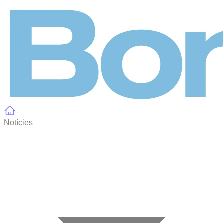
Panell de gestió de galetes
Notícies