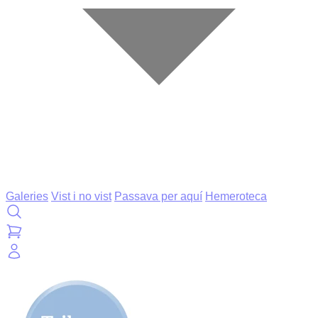
Galeries
Vist i no vist
Passava per aquí
Hemeroteca