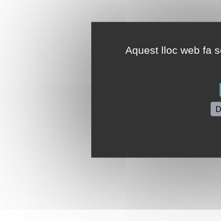
Aquest lloc web fa se
D