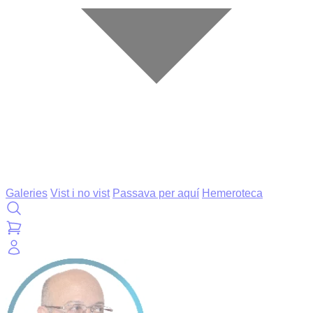
Galeries
Vist i no vist
Passava per aquí
Hemeroteca