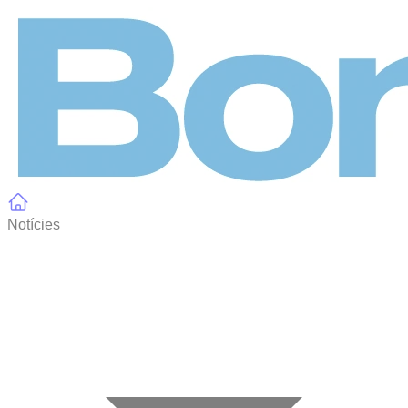
Panell de gestió de galetes
Notícies