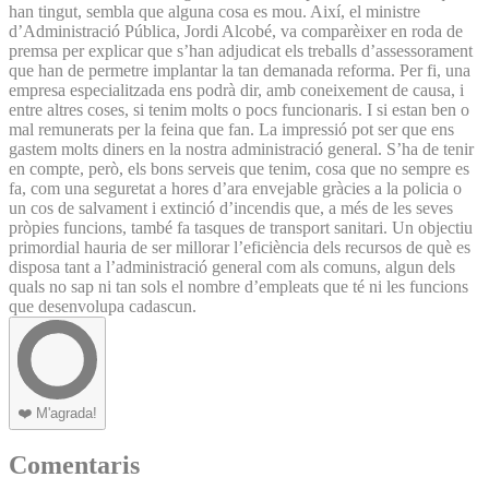
han tingut, sembla que alguna cosa es mou. Així, el ministre
d’Administració Pública, Jordi Alcobé, va comparèixer en roda de
premsa per explicar que s’han adjudicat els treballs d’assessorament
que han de permetre implantar la tan demanada reforma. Per fi, una
empresa especialitzada ens podrà dir, amb coneixement de causa, i
entre altres coses, si tenim molts o pocs funcionaris. I si estan ben o
mal remunerats per la feina que fan. La impressió pot ser que ens
gastem molts diners en la nostra administració general. S’ha de tenir
en compte, però, els bons serveis que tenim, cosa que no sempre es
fa, com una seguretat a hores d’ara envejable gràcies a la policia o
un cos de salvament i extinció d’incendis que, a més de les seves
pròpies funcions, també fa tasques de transport sanitari. Un objectiu
primordial hauria de ser millorar l’eficiència dels recursos de què es
disposa tant a l’administració general com als comuns, algun dels
quals no sap ni tan sols el nombre d’empleats que té ni les funcions
que des­envolupa cadascun.
❤️
M'agrada!
Comentaris