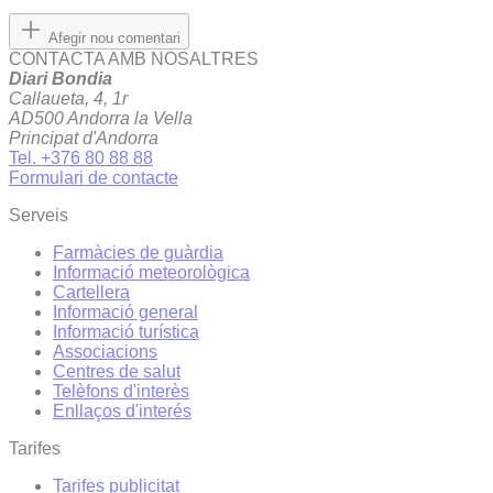
Afegir nou comentari
CONTACTA AMB NOSALTRES
Diari Bondia
Callaueta, 4, 1r
AD500 Andorra la Vella
Principat d'Andorra
Tel. +376 80 88 88
Formulari de contacte
Serveis
Farmàcies de guàrdia
Informació meteorològica
Cartellera
Informació general
Informació turística
Associacions
Centres de salut
Telèfons d'interès
Enllaços d'interés
Tarifes
Tarifes publicitat