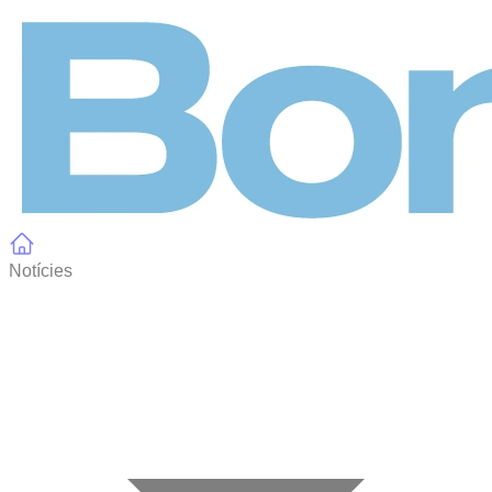
Panell de gestió de galetes
Notícies