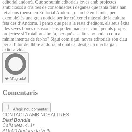
editorial andorrà. Que se sumin editorials joves amb projectes
ambiciosos a d’altres de consolidades i deganes que tanta feina han
fet abans (penso en Editorial Andorra, o també en Límits, per
exemple) és una gran notícia per fer créixer el múscul de la cultura
feta des d’Andorra. I penso que per a la resta d’editors, els seus èxits
i les seves bones decisions ens poden marcar el camí per als propis
projectes: si Trotalibros ho fa, per què els altres no poden com a
mínim intentar de fer-ho? Sigui com sigui, noves editorials són clau
per al futur del llibre andorrà, al qual cal desitjar-li una llarga i
exitosa vida.
❤️
M'agrada!
Comentaris
Afegir nou comentari
CONTACTA AMB NOSALTRES
Diari Bondia
Callaueta, 4, 1r
AD500 Andorra la Vella