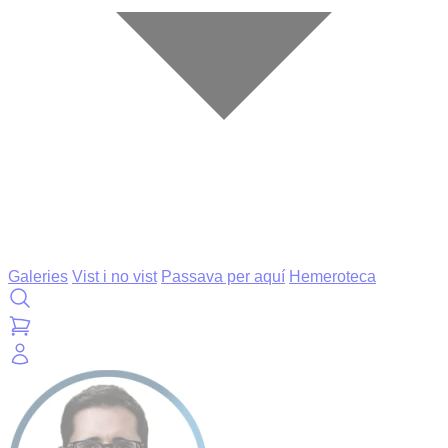
Galeries
Vist i no vist
Passava per aquí
Hemeroteca