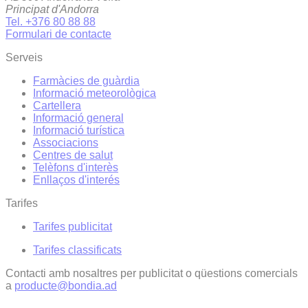
Principat d'Andorra
Tel. +376 80 88 88
Formulari de contacte
Serveis
Farmàcies de guàrdia
Informació meteorològica
Cartellera
Informació general
Informació turística
Associacions
Centres de salut
Telèfons d'interès
Enllaços d'interés
Tarifes
Tarifes publicitat
Tarifes classificats
Contacti amb nosaltres per publicitat o qüestions comercials
a
producte@bondia.ad