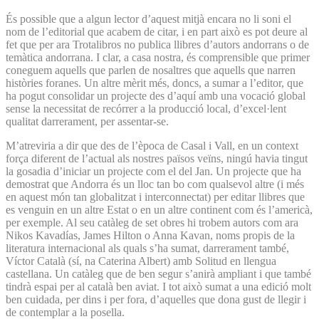
És possible que a algun lector d’aquest mitjà encara no li soni el
nom de l’editorial que acabem de citar, i en part això es pot deure al
fet que per ara Trotalibros no publica llibres d’autors andorrans o de
temàtica andorrana. I clar, a casa nostra, és comprensible que primer
coneguem aquells que parlen de nosaltres que aquells que narren
històries foranes. Un altre mèrit més, doncs, a sumar a l’editor, que
ha pogut consolidar un projecte des d’aquí amb una vocació global
sense la necessitat de recórrer a la producció local, d’excel·lent
qualitat darrerament, per assentar-se.
M’atreviria a dir que des de l’època de Casal i Vall, en un context
força diferent de l’actual als nostres països veïns, ningú havia tingut
la gosadia d’iniciar un projecte com el del Jan. Un projecte que ha
demostrat que Andorra és un lloc tan bo com qualsevol altre (i més
en aquest món tan globalitzat i interconnectat) per editar llibres que
es venguin en un altre Estat o en un altre continent com és l’americà,
per exemple. Al seu catàleg de set obres hi trobem autors com ara
Nikos Kavadías, James Hilton o Anna Kavan, noms propis de la
literatura internacional als quals s’ha sumat, darrerament també,
Víctor Català (sí, na Caterina Albert) amb Solitud en llengua
castellana. Un catàleg que de ben segur s’anirà ampliant i que també
tindrà espai per al català ben aviat. I tot això sumat a una edició molt
ben cuidada, per dins i per fora, d’aquelles que dona gust de llegir i
de contemplar a la posella.