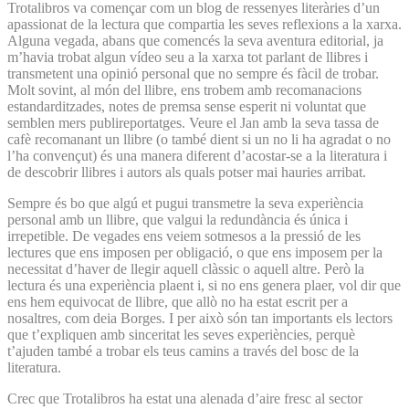
Trotalibros va començar com un blog de ressenyes literàries d’un
apassionat de la lectura que compartia les seves reflexions a la xarxa.
Alguna vegada, abans que comencés la seva aventura editorial, ja
m’havia trobat algun vídeo seu a la xarxa tot parlant de llibres i
transmetent una opinió personal que no sempre és fàcil de trobar.
Molt sovint, al món del llibre, ens trobem amb recomanacions
estandarditzades, notes de premsa sense esperit ni voluntat que
semblen mers publireportatges. Veure el Jan amb la seva tassa de
cafè recomanant un llibre (o també dient si un no li ha agradat o no
l’ha convençut) és una manera diferent d’acostar-se a la literatura i
de descobrir llibres i autors als quals potser mai hauries arribat.
Sempre és bo que algú et pugui transmetre la seva experiència
personal amb un llibre, que valgui la redundància és única i
irrepetible. De vegades ens veiem sotmesos a la pressió de les
lectures que ens imposen per obligació, o que ens imposem per la
necessitat d’haver de llegir aquell clàssic o aquell altre. Però la
lectura és una experiència plaent i, si no ens genera plaer, vol dir que
ens hem equivocat de llibre, que allò no ha estat escrit per a
nosaltres, com deia Borges. I per això són tan importants els lectors
que t’expliquen amb sinceritat les seves experiències, perquè
t’ajuden també a trobar els teus camins a través del bosc de la
literatura.
Crec que Trotalibros ha estat una alenada d’aire fresc al sector