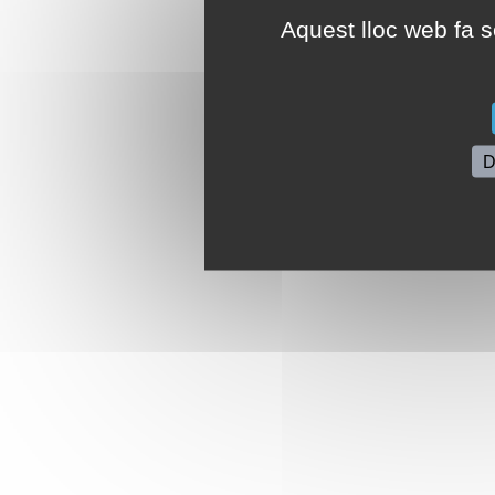
Aquest lloc web fa se
D