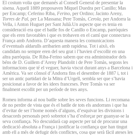
El costum volia que demanés al Consell General de presentar la
sisena. Aquell 1889 proposaven Miquel Duedra per Canillo; Mas
per Encamp; Ceferino Riba,
Ferino
, per Ordino; Jacinto Areny,
Torres de Pal
, per La Massana; Pere Tomàs,
Cerola
, per Andorra la
Vella, i Anton Huguet per Sant Julià.Un aspecte que es tenia en
consideració era que el batlle fos de Canillo o Encamp, parròquies
que els eren favorables i que es trobaven en el camí que connectava
França amb Andorra. D’aquesta manera les comunicacions
d’eventuals aldarulls arribarien amb rapidesa. Tot i això, els
candidats no sempre eren del seu grat i l’havien d’escollir en una
altra parròquia. De Riba-Ferino sabem que era administrador dels
béns de D. Guillem d’Areny Plandolit i de Pere Tomàs, segons les
informacions que té el veguer, havia viscut durant anys a Barcelona i
Amèrica. Va ser cònsol d’Andorra fins el desembre de 1887 i, tot i
ser un antic partidari de la Mitra d’Urgell, sembla ser que s’havia
posicionat a favor de les idees franceses. Pere Tomàs va ser
finalment escollit per un període de tres anys.
Romeu informa al nou batlle sobre les seves funcions. Li recomana
de no perdre de vista que és el batlle de tots els andorrans i que ha
d’evitar de ser l’home només d’alguns, d’esquivar les divisions i
desacords personals però sobretot s’ha d’esforçar per guanyar-se la
seva confiança. No descuidarà cap aspecte per tal de procurar una
dedicació absoluta a França i justificar la confiança que han tingut
amb ell a més de defugir dels conflictes, cosa que serà fàcil ateses les