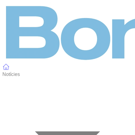
Panell de gestió de galetes
Notícies