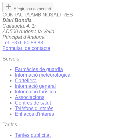
Afegir nou comentari
CONTACTA AMB NOSALTRES
Diari Bondia
Callaueta, 4, 1r
AD500 Andorra la Vella
Principat d'Andorra
Tel. +376 80 88 88
Formulari de contacte
Serveis
Farmàcies de guàrdia
Informació meteorològica
Cartellera
Informació general
Informació turística
Associacions
Centres de salut
Telèfons d'interès
Enllaços d'interés
Tarifes
Tarifes publicitat