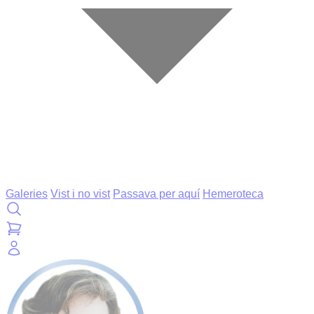
Galeries
Vist i no vist
Passava per aquí
Hemeroteca