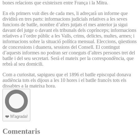
bones relacions que existeixen entre França i la Mitra.
En els primers vuit dies de cada mes, li adreçarà un informe que
dividirà en tres parts: informacions judicials relatives a les seves
funcions de batlle, nombre d’afers jutjats el mes anterior ja sigui
davant del jutge o davant els tribunals dels coprínceps; informacions
relatives a l’ordre públic a les Valls, crims, delictes, multes, armes; i
informacions sobre la situació política mensual. Eleccions, qüestions
de concessions i duanera, sessions del Consell. El contingut
d’aquests informes no podran ser coneguts d’altres persones tret del
batlle i del seu secretari. Serà el mateix per la correspondència, que
rebrà al seu domicili.
Com a curiositat, sapigueu que el 1896 el batlle episcopal donava
audiència tots els dijous a les 10 hores i el batlle francès tots els
dissabtes a la mateixa hora.
❤️
M'agrada!
Comentaris