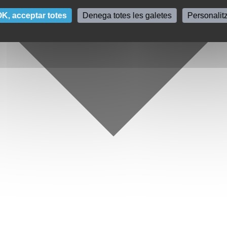
K, acceptar totes
Denega totes les galetes
Personalit