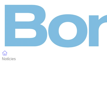
Panell de gestió de galetes
Notícies