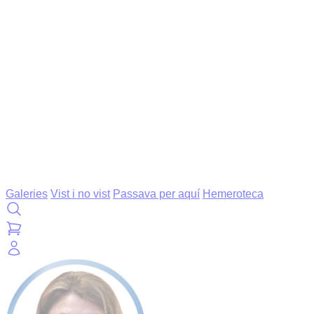
Galeries
Vist i no vist
Passava per aquí
Hemeroteca