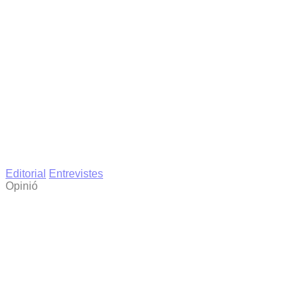
Editorial
Entrevistes
Opinió