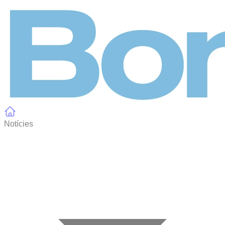
Panell de gestió de galetes
Notícies