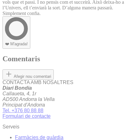
vols que et passi. I no pensis com et succeirà. Això deixa-ho a
l’Univers, ell t’enviarà la sort. D’alguna manera passarà.
Simplement confia.
❤️
M'agrada!
Comentaris
Afegir nou comentari
CONTACTA AMB NOSALTRES
Diari Bondia
Callaueta, 4, 1r
AD500 Andorra la Vella
Principat d'Andorra
Tel. +376 80 88 88
Formulari de contacte
Serveis
Farmàcies de guàrdia