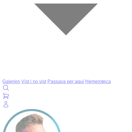
Galeries
Vist i no vist
Passava per aquí
Hemeroteca