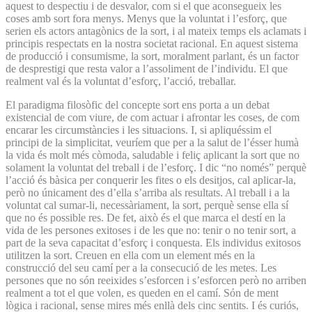
aquest to despectiu i de desvalor, com si el que aconsegueix les
coses amb sort fora menys. Menys que la voluntat i l’esforç, que
serien els actors antagònics de la sort, i al mateix temps els aclamats i
principis respectats en la nostra societat racional. En aquest sistema
de producció i consumisme, la sort, moralment parlant, és un factor
de desprestigi que resta valor a l’assoliment de l’individu. El que
realment val és la voluntat d’esforç, l’acció, treballar.
El paradigma filosòfic del concepte sort ens porta a un debat
existencial de com viure, de com actuar i afrontar les coses, de com
encarar les circumstàncies i les situacions. I, si apliquéssim el
principi de la simplicitat, veuríem que per a la salut de l’ésser humà
la vida és molt més còmoda, saludable i feliç aplicant la sort que no
solament la voluntat del treball i de l’esforç. I dic “no només” perquè
l’acció és bàsica per conquerir les fites o els desitjos, cal aplicar-la,
però no únicament des d’ella s’arriba als resultats. Al treball i a la
voluntat cal sumar-li, necessàriament, la sort, perquè sense ella sí
que no és possible res. De fet, això és el que marca el destí en la
vida de les persones exitoses i de les que no: tenir o no tenir sort, a
part de la seva capacitat d’esforç i conquesta. Els individus exitosos
utilitzen la sort. Creuen en ella com un element més en la
construcció del seu camí per a la consecució de les metes. Les
persones que no són reeixides s’esforcen i s’esforcen però no arriben
realment a tot el que volen, es queden en el camí. Són de ment
lògica i racional, sense mires més enllà dels cinc sentits. I és curiós,