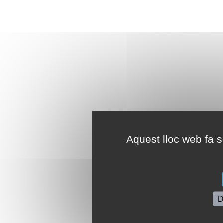
Aquest lloc web fa se
D