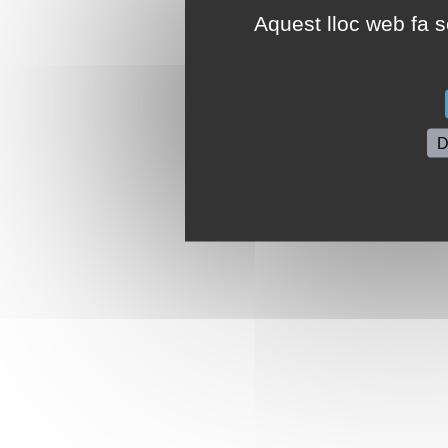
Aquest lloc web fa se
D