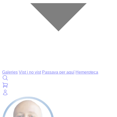
Galeries
Vist i no vist
Passava per aquí
Hemeroteca