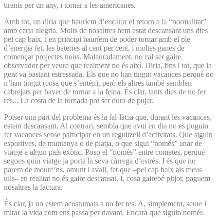
tirants per un any, i tornar a les americanes.
Amb tot, un diria que hauríem d’encarar el retorn a la “normalitat”
amb certa alegria. Molts de nosaltres hem estat descansant uns dies
pel cap baix, i en principi hauríem de poder tornar amb el ple
d’energia fet, les bateries al cent per cent, i moltes ganes de
començar projectes nous. Malauradament, no cal ser gaire
observador per veure que realment no és així. Diria, fins i tot, que la
gent va bastant estressada. Els que no han tingut vacances perquè no
n’han tingut (cosa que s’entén), però els altres també semblen
cabrejats per haver de tornar a la feina. És clar, tants dies de no fer
res... La costa de la tornada pot ser dura de pujar.
Potser una part del problema és la fal·làcia que, durant les vacances,
estem descansant. Al contrari, sembla que avui en dia no es puguin
fer vacances sense participar en un reguitzell d’activitats. Que siguin
esportives, de muntanya o de platja, o que sigui “només” anar de
viatge a algun país exòtic. Poso el “només” entre cometes, perquè
segons quin viatge ja porta la seva càrrega d’estrès. I és que no
parem de moure’ns, amunt i avall, fet que –pel cap baix als meus
ulls– en realitat no és gaire descansat. I, cosa gairebé pitjor, paguem
nosaltres la factura.
És clar, ja no estem acostumats a no fer res. A, simplement, seure i
mirar la vida com ens passa per davant. Encara que siguin només