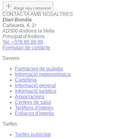
Afegir nou comentari
CONTACTA AMB NOSALTRES
Diari Bondia
Callaueta, 4, 1r
AD500 Andorra la Vella
Principat d'Andorra
Tel. +376 80 88 88
Formulari de contacte
Serveis
Farmàcies de guàrdia
Informació meteorològica
Cartellera
Informació general
Informació turística
Associacions
Centres de salut
Telèfons d'interès
Enllaços d'interés
Tarifes
Tarifes publicitat