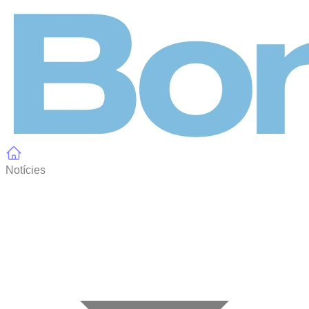
Panell de gestió de galetes
Notícies