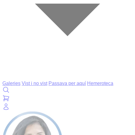
Galeries
Vist i no vist
Passava per aquí
Hemeroteca