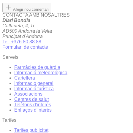
Afegir nou comentari
CONTACTA AMB NOSALTRES
Diari Bondia
Callaueta, 4, 1r
AD500 Andorra la Vella
Principat d'Andorra
Tel. +376 80 88 88
Formulari de contacte
Serveis
Farmàcies de guàrdia
Informació meteorològica
Cartellera
Informació general
Informació turística
Associacions
Centres de salut
Telèfons d'interès
Enllaços d'interés
Tarifes
Tarifes publicitat