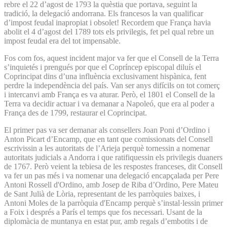
rebre el 22 d’agost de 1793 la quèstia que portava, seguint la
tradició, la delegació andorrana. Els francesos la van qualificar
d’impost feudal inapropiat i obsolet! Recordem que França havia
abolit el 4 d’agost del 1789 tots els privilegis, fet pel qual rebre un
impost feudal era del tot impensable.
Fos com fos, aquest incident major va fer que el Consell de la Terra
s’inquietés i prengués por que el Copríncep episcopal diluís el
Coprincipat dins d’una influència exclusivament hispànica, fent
perdre la independència del país. Van ser anys difícils on tot comerç
i intercanvi amb França es va aturar. Però, el 1801 el Consell de la
Terra va decidir actuar i va demanar a Napoleó, que era al poder a
França des de 1799, restaurar el Coprincipat.
El primer pas va ser demanar als consellers Joan Poni d’Ordino i
Anton Picart d’Encamp, que en tant que comissionats del Consell
escrivissin a les autoritats de l’Arieja perquè tornessin a nomenar
autoritats judicials a Andorra i que ratifiquessin els privilegis duaners
de 1767. Però veient la tebiesa de les respostes franceses, dit Consell
va fer un pas més i va nomenar una delegació encapçalada per Pere
Antoni Rossell d'Ordino, amb Josep de Riba d’Ordino, Pere Mateu
de Sant Julià de Lòria, representant de les parròquies baixes, i
Antoni Moles de la parròquia d'Encamp perquè s’instal·lessin primer
a Foix i després a París el temps que fos necessari. Usant de la
diplomàcia de muntanya en estat pur, amb regals d’embotits i de