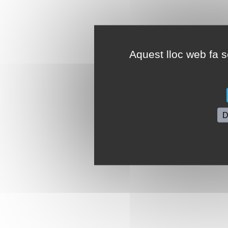
Aquest lloc web fa se
D