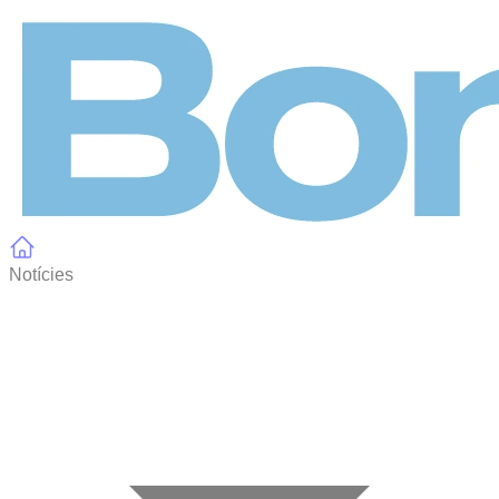
Panell de gestió de galetes
Notícies