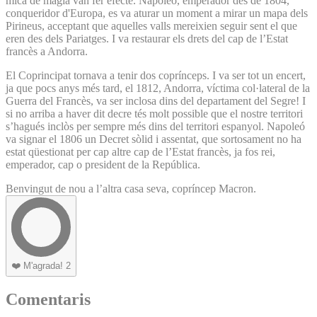
mica de màgia van fer efecte. Napoleó, emperador des de 1804,
conqueridor d'Europa, es va aturar un moment a mirar un mapa dels
Pirineus, acceptant que aquelles valls mereixien seguir sent el que
eren des dels Pariatges. I va restaurar els drets del cap de l’Estat
francès a Andorra.
El Coprincipat tornava a tenir dos coprínceps. I va ser tot un encert,
ja que pocs anys més tard, el 1812, Andorra, víctima col·lateral de la
Guerra del Francès, va ser inclosa dins del departament del Segre! I
si no arriba a haver dit decre tés molt possible que el nostre territori
s’hagués inclòs per sempre més dins del territori espanyol. Napoleó
va signar el 1806 un Decret sòlid i assentat, que sortosament no ha
estat qüestionat per cap altre cap de l’Estat francès, ja fos rei,
emperador, cap o president de la República.
Benvingut de nou a l’altra casa seva, copríncep Macron.
❤️
M'agrada!
2
Comentaris