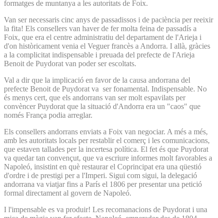
formatges de muntanya a les autoritats de Foix.
Van ser necessaris cinc anys de passadissos i de paciència per reeixir
la fita! Els consellers van haver de fer molta feina de passadís a
Foix, que era el centre administratiu del departament de l'Arieja i
d'on històricament venia el Veguer francès a Andorra. I allà, gràcies
a la complicitat indispensable i preuada del prefecte de l'Arieja
Benoit de Puydorat van poder ser escoltats.
Val a dir que la implicació en favor de la causa andorrana del
prefecte Benoit de Puydorat va ser fonamental. Indispensable. No
és menys cert, que els andorrans van ser molt espavilats per
convèncer Puydorat que la situació d'Andorra era un "caos" que
només França podia arreglar.
Els consellers andorrans enviats a Foix van negociar. A més a més,
amb les autoritats locals per restablir el comerç i les comunicacions,
que estaven tallades per la incertesa política. El fet és que Puydorat
va quedar tan convençut, que va escriure informes molt favorables a
Napoleó, insistint en què restaurar el Coprincipat era una qüestió
d'ordre i de prestigi per a l'Imperi. Sigui com sigui, la delegació
andorrana va viatjar fins a París el 1806 per presentar una petició
formal directament al govern de Napoleó.
I l'impensable es va produir! Les recomanacions de Puydorat i una