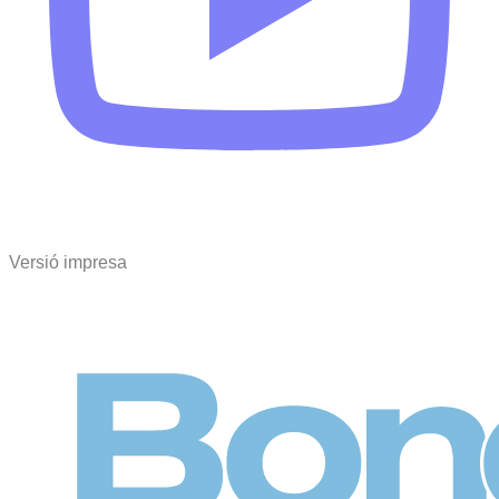
Versió impresa