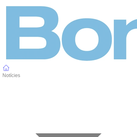
Panell de gestió de galetes
Notícies