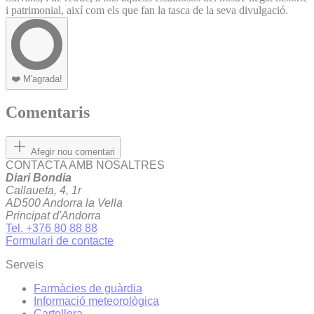
i patrimonial, així com els que fan la tasca de la seva divulgació.
❤️
M'agrada!
Comentaris
Afegir nou comentari
CONTACTA AMB NOSALTRES
Diari Bondia
Callaueta, 4, 1r
AD500 Andorra la Vella
Principat d'Andorra
Tel. +376 80 88 88
Formulari de contacte
Serveis
Farmàcies de guàrdia
Informació meteorològica
Cartellera