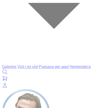
Galeries
Vist i no vist
Passava per aquí
Hemeroteca