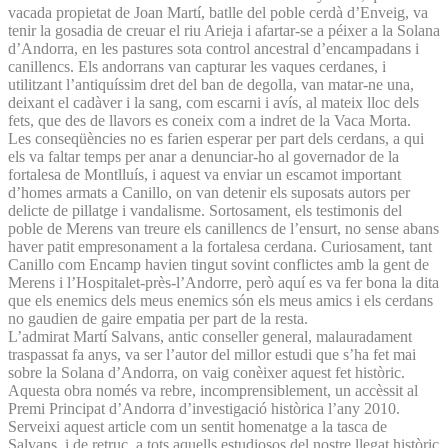
vacada propietat de Joan Martí, batlle del poble cerdà d’Enveig, va
tenir la gosadia de creuar el riu Arieja i afartar-se a péixer a la Solana
d’Andorra, en les pastures sota control ancestral d’encampadans i
canillencs. Els andorrans van capturar les vaques cerdanes, i
utilitzant l’antiquíssim dret del ban de degolla, van matar-ne una,
deixant el cadàver i la sang, com escarni i avís, al mateix lloc dels
fets, que des de llavors es coneix com a indret de la Vaca Morta.
Les conseqüències no es farien esperar per part dels cerdans, a qui
els va faltar temps per anar a denunciar-ho al governador de la
fortalesa de Montlluís, i aquest va enviar un escamot important
d’homes armats a Canillo, on van detenir els suposats autors per
delicte de pillatge i vandalisme. Sortosament, els testimonis del
poble de Merens van treure els canillencs de l’ensurt, no sense abans
haver patit empresonament a la fortalesa cerdana. Curiosament, tant
Canillo com Encamp havien tingut sovint conflictes amb la gent de
Merens i l’Hospitalet-près-l’Andorre, però aquí es va fer bona la dita
que els enemics dels meus enemics són els meus amics i els cerdans
no gaudien de gaire empatia per part de la resta.
L’admirat Martí Salvans, antic conseller general, malauradament
traspassat fa anys, va ser l’autor del millor estudi que s’ha fet mai
sobre la Solana d’Andorra, on vaig conèixer aquest fet històric.
Aquesta obra només va rebre, incomprensiblement, un accèssit al
Premi Principat d’Andorra d’investigació històrica l’any 2010.
Serveixi aquest article com un sentit homenatge a la tasca de
Salvans, i de retruc, a tots aquells estudiosos del nostre llegat històric