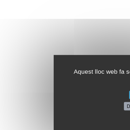
Aquest lloc web fa se
D