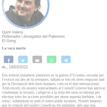
Quim Valera
Historiador i divulgador del Patrimoni
El Gong
La vaca morta
dc., 16/03/2022
Ens trobem tristament immersos en la guerra d’Ucraïna, envaïda per
l’exèrcit rus des de fa setmanes, saltant-se tots els drets emparats tant
per la Declaració dels drets humans, com en el dret internacional.
Amb encert, els nostres representants al Consell General han aprovat
condemnar la invasió, i afegir-se a la resta del món occidental per
efectuar totes les accions possibles per aturar aquesta barbàrie, i de
retruc, solidaritzar-se amb el sofert poble ucraïnès. Només lamento
que la votació del nostre Consell no fos unànime, atès que una