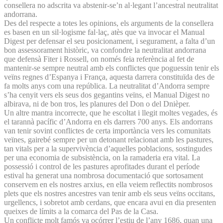
consellera no adscrita va abstenir-se’n al·legant l’ancestral neutralitat
andorrana.
Des del respecte a totes les opinions, els arguments de la consellera
es basen en un sil·logisme fal·laç, atès que va invocar el Manual
Digest per defensar el seu posicionament, i segurament, a falta d’un
bon assessorament històric, va confondre la neutralitat andorrana
que defensà Fiter i Rossell, on només feia referència al fet de
mantenir-se sempre neutral amb els conflictes que poguessin tenir els
veïns regnes d’Espanya i França, aquesta darrera constituïda des de
fa molts anys com una república. La neutralitat d’Andorra sempre
s’ha cenyit vers els seus dos gegantins veïns, el Manual Digest no
albirava, ni de bon tros, les planures del Don o del Dnièper.
Un altre mantra incorrecte, que he escoltat i llegit moltes vegades, és
el tarannà pacífic d’Andorra en els darrers 700 anys. Els andorrans
van tenir sovint conflictes de certa importància vers les comunitats
veïnes, gairebé sempre per un detonant relacionat amb les pastures,
tan vitals per a la supervivència d’aquelles poblacions, sostingudes
per una economia de subsistència, on la ramaderia era vital. La
possessió i control de les pastures aprofitades durant el període
estival ha generat una nombrosa documentació que sortosament
conservem en els nostres arxius, en ella veiem reflectits nombrosos
plets que els nostres ancestres van tenir amb els seus veïns occitans,
urgellencs, i sobretot amb cerdans, que encara avui en dia presenten
queixes de límits a la comarca del Pas de la Casa.
Un conflicte molt famós va ocórrer l’estiu de l’any 1686, quan una