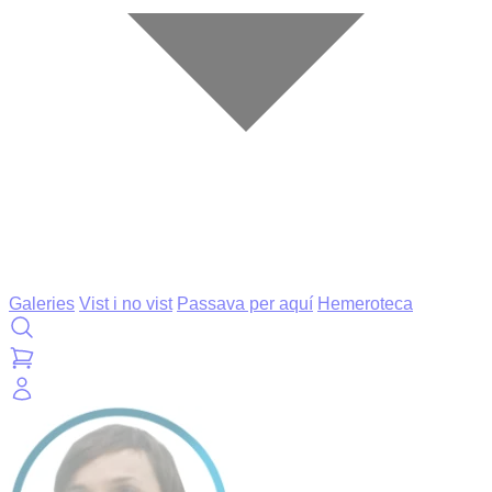
Galeries
Vist i no vist
Passava per aquí
Hemeroteca