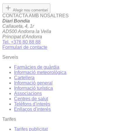
Afegir nou comentari
CONTACTA AMB NOSALTRES
Diari Bondia
Callaueta, 4, 1r
AD500 Andorra la Vella
Principat d'Andorra
Tel. +376 80 88 88
Formulari de contacte
Serveis
Farmàcies de guàrdia
Informació meteorològica
Cartellera
Informació general
Informació turística
Associacions
Centres de salut
Telèfons d'interès
Enllaços d'interés
Tarifes
Tarifes publicitat