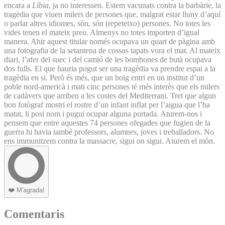
encara a
Líbia
, ja no interessen. Estem vacunats contra la barbàrie, la
tragèdia que viuen milers de persones que, malgrat estar lluny d’aquí
o parlar altres idiomes, són, són (repeteixo) persones. No totes les
vides tenen el mateix preu. Almenys no totes importen d’igual
manera. Ahir aquest titular només ocupava un quart de pàgina amb
una fotografia de la setantena de cossos tapats vora el mar. Al mateix
diari, l’afer del suec i del camió de les bombones de butà ocupava
dos fulls. El que hauria pogut ser una tragèdia va prendre espai a la
tragèdia en si. Però és més, que un boig entri en un institut d’un
poble nord-americà i mati cinc persones té més interès que els milers
de cadàvers que arriben a les costes del Mediterrani. Tret que algun
bon fotògraf mostri el rostre d’un infant inflat per l’aigua que l’ha
matat, li posi nom i pugui ocupar alguna portada. Aturem-nos i
pensem que entre aquestes 74 persones ofegades que fugien de la
guerra hi havia també professors, alumnes, joves i treballadors. No
ens immunitzem contra la massacre, sigui on sigui. Aturem el món.
❤️
M'agrada!
Comentaris