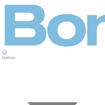
Panell de gestió de galetes
Notícies