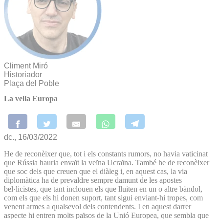
Climent Miró
Historiador
Plaça del Poble
La vella Europa
dc., 16/03/2022
He de reconèixer que, tot i els constants rumors, no havia vaticinat
que Rússia hauria envaït la veïna Ucraïna. També he de reconèixer
que soc dels que creuen que el diàleg i, en aquest cas, la via
diplomàtica ha de prevaldre sempre damunt de les apostes
bel·licistes, que tant inclouen els que lluiten en un o altre bàndol,
com els que els hi donen suport, tant sigui enviant-hi tropes, com
venent armes a qualsevol dels contendents. I en aquest darrer
aspecte hi entren molts països de la Unió Europea, que sembla que