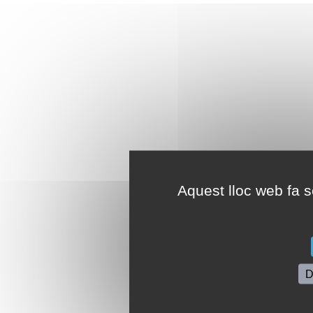
Aquest lloc web fa se
D