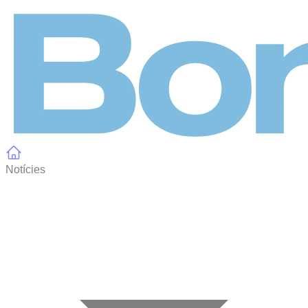
Panell de gestió de galetes
Notícies