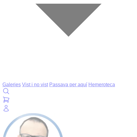
Galeries
Vist i no vist
Passava per aquí
Hemeroteca