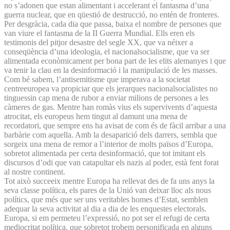
no s’adonen que estan alimentant i accelerant el fantasma d’una
guerra nuclear, que en qüestió de destrucció, no entén de fronteres.
Per desgràcia, cada dia que passa, baixa el nombre de persones que
van viure el fantasma de la II Guerra Mundial. Ells eren els
testimonis del pitjor desastre del segle XX, que va néixer a
conseqüència d’una ideologia, el nacionalsocialisme, que va ser
alimentada econòmicament per bona part de les elits alemanyes i que
va tenir la clau en la desinformació i la manipulació de les masses.
Com bé sabem, l’antisemitisme que imperava a la societat
centreeuropea va propiciar que els jerarques nacionalsocialistes no
tinguessin cap mena de rubor a enviar milions de persones a les
càmeres de gas. Mentre han romàs vius els supervivents d’aquesta
atrocitat, els europeus hem tingut al damunt una mena de
recordatori, que sempre ens ha avisat de com és de fàcil arribar a una
barbàrie com aquella. Amb la desaparició dels darrers, sembla que
sorgeix una mena de remor a l’interior de molts països d’Europa,
sobretot alimentada per certa desinformació, que tot imitant els
discursos d’odi que van catapultar els nazis al poder, està fent forat
al nostre continent.
Tot això succeeix mentre Europa ha rellevat des de fa uns anys la
seva classe política, els pares de la Unió van deixar lloc als nous
polítics, que més que ser uns veritables homes d’Estat, semblen
adequar la seva activitat al dia a dia de les enquestes electorals.
Europa, si em permeteu l’expressió, no pot ser el refugi de certa
mediocritat política, que sobretot trobem personificada en alguns