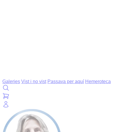
Galeries
Vist i no vist
Passava per aquí
Hemeroteca