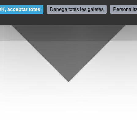
K, acceptar totes
Denega totes les galetes
Personalit