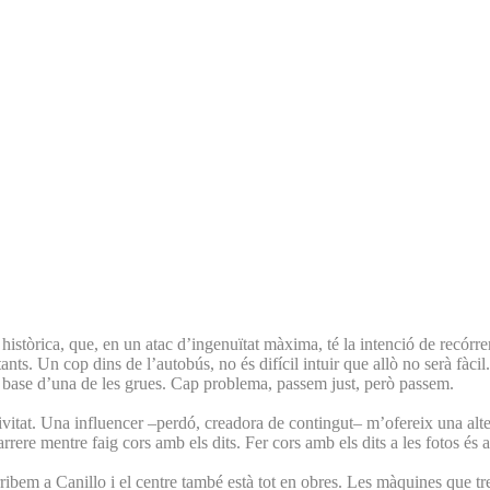
històrica, que, en un atac d’ingenuïtat màxima, té la intenció de recórre
ants. Un cop dins de l’autobús, no és difícil intuir que allò no serà fàci
la base d’una de les grues. Cap problema, passem just, però passem.
tivitat. Una influencer –perdó, creadora de contingut– m’ofereix una alt
rrere mentre faig cors amb els dits. Fer cors amb els dits a les fotos és
Arribem a Canillo i el centre també està tot en obres. Les màquines que tr