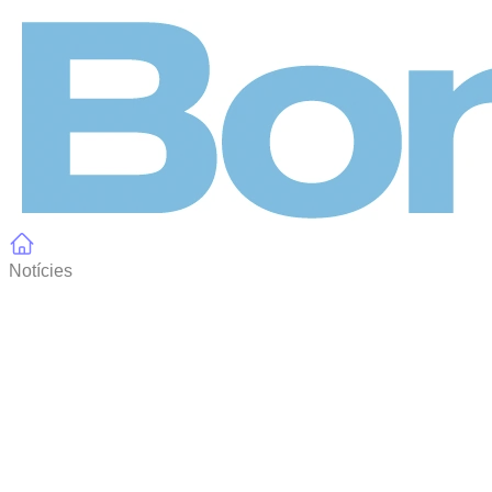
Panell de gestió de galetes
Notícies