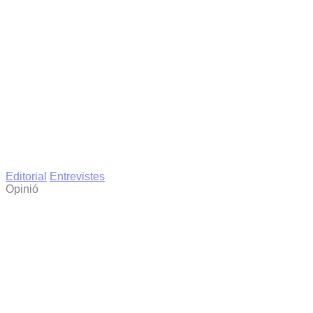
Editorial
Entrevistes
Opinió