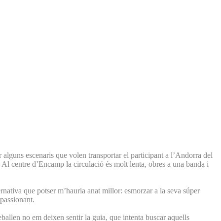
r alguns escenaris que volen transportar el participant a l’Andorra del
l. Al centre d’Encamp la circulació és molt lenta, obres a una banda i
ernativa que potser m’hauria anat millor: esmorzar a la seva súper
 apassionant.
eballen no em deixen sentir la guia, que intenta buscar aquells