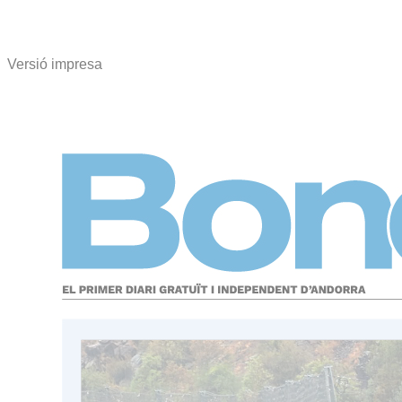
Versió impresa