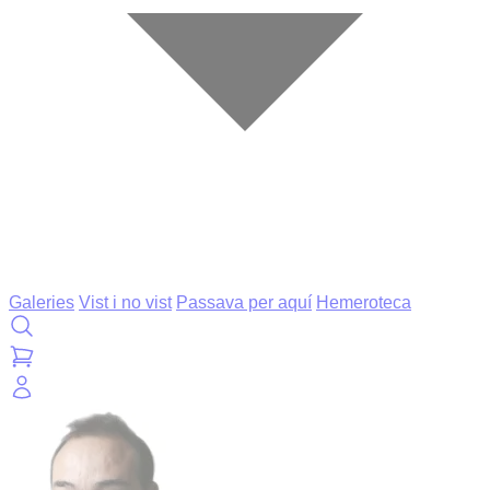
Galeries
Vist i no vist
Passava per aquí
Hemeroteca