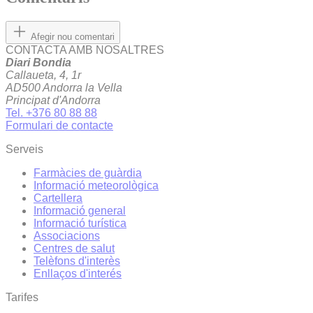
Afegir nou comentari
CONTACTA AMB NOSALTRES
Diari Bondia
Callaueta, 4, 1r
AD500 Andorra la Vella
Principat d'Andorra
Tel. +376 80 88 88
Formulari de contacte
Serveis
Farmàcies de guàrdia
Informació meteorològica
Cartellera
Informació general
Informació turística
Associacions
Centres de salut
Telèfons d'interès
Enllaços d'interés
Tarifes