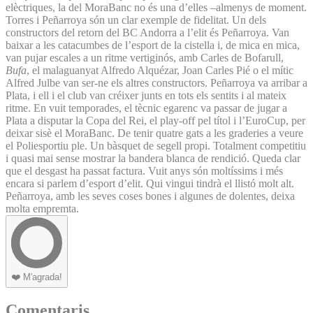
elèctriques, la del MoraBanc no és una d’elles –almenys de moment.
Torres i Peñarroya són un clar exemple de fidelitat. Un dels
constructors del retorn del BC Andorra a l’elit és Peñarroya. Van
baixar a les catacumbes de l’esport de la cistella i, de mica en mica,
van pujar escales a un ritme vertiginós, amb Carles de Bofarull,
Bufa
, el malaguanyat Alfredo Alquézar, Joan Carles Pié o el mític
Alfred Julbe van ser-ne els altres constructors. Peñarroya va arribar a
Plata, i ell i el club van créixer junts en tots els sentits i al mateix
ritme. En vuit temporades, el tècnic egarenc va passar de jugar a
Plata a disputar la Copa del Rei, el play-off pel títol i l’EuroCup, per
deixar sisè el MoraBanc. De tenir quatre gats a les graderies a veure
el Poliesportiu ple. Un bàsquet de segell propi. Totalment competitiu
i quasi mai sense mostrar la bandera blanca de rendició. Queda clar
que el desgast ha passat factura. Vuit anys són moltíssims i més
encara si parlem d’esport d’elit. Qui vingui tindrà el llistó molt alt.
Peñarroya, amb les seves coses bones i algunes de dolentes, deixa
molta empremta.
❤️
M'agrada!
Comentaris