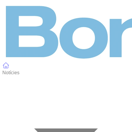
Panell de gestió de galetes
Notícies