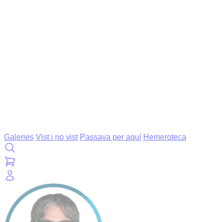
Galeries
Vist i no vist
Passava per aquí
Hemeroteca