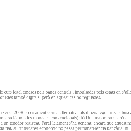
urs legal emeses pels bancs centrals i impulsades pels estats on s’all
monedes també digitals, però en aquest cas no regulades.
xer el 2008 precisament com a alternativa als diners regularitzats busc
omparació amb les monedes convencionals); b) Una major transparència, j
un tenedor registrat. Paral·lelament s’ha generat, encara que aquest no f
fiat, si l’intercanvi econòmic no passa per transferència bancària, ni l’