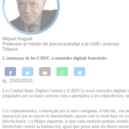
Miquel Huguet
Professor al màster de psicocreativitat a la UAB i inversor
Tribuna
L’amenaça de les CBDC o monedes digitals bancàries
dj., 23/02/2023
Les Central Banc Digital Currency (CBDCs) seran monedes digitals de c
(regulades per un banc) neixen com a alternativa a les criptodivises, 
Les criptomonedes, començant per la més coneguda, el bitcoin, van néi
transacció (en no haver-hi intermediaris aquest cost és molt baix en c
(blockchain); i c) Major seguretat, ja que cada moneda pertany només a 
blockchain coneix la transacció), igual que passa amb els diners moneda 