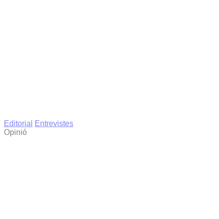
Editorial
Entrevistes
Opinió