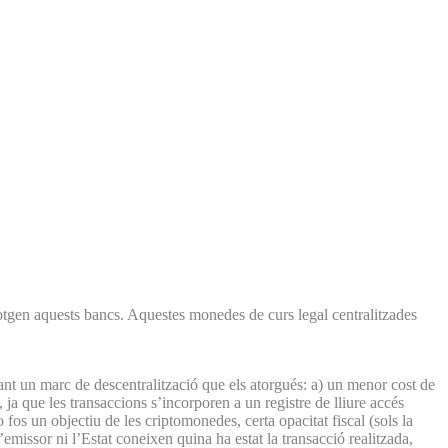
otgen aquests bancs. Aquestes monedes de curs legal centralitzades
ant un marc de descentralització que els atorgués: a) un menor cost de
a que les transaccions s’incorporen a un registre de lliure accés
os un objectiu de les criptomonedes, certa opacitat fiscal (sols la
emissor ni l’Estat coneixen quina ha estat la transacció realitzada,