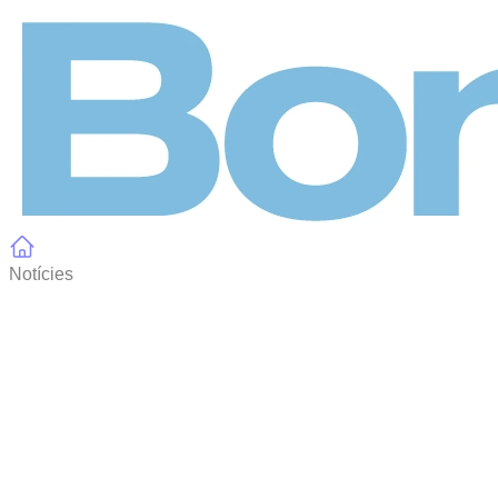
Panell de gestió de galetes
Notícies