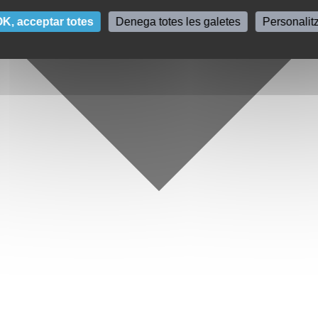
K, acceptar totes
Denega totes les galetes
Personalit