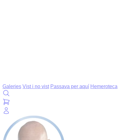
Galeries
Vist i no vist
Passava per aquí
Hemeroteca