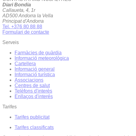
Diari Bondia
Callaueta, 4, 1r
AD500 Andorra la Vella
Principat d'Andorra
Tel. +376 80 88 88
Formulari de contacte
Serveis
Farmàcies de guàrdia
Informació meteorològica
Cartellera
Informació general
Informació turística
Associacions
Centres de salut
Telèfons d'interès
Enllaços d'interés
Tarifes
Tarifes publicitat
Tarifes classificats