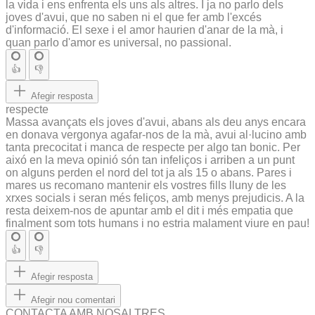
la vida i ens enfrenta els uns als altres. I ja no parlo dels
joves d'avui, que no saben ni el que fer amb l'excés
d'informació. El sexe i el amor haurien d'anar de la mà, i
quan parlo d'amor es universal, no passional.
👍
👎
Afegir resposta
respecte
Massa avançats els joves d'avui, abans als deu anys encara
en donava vergonya agafar-nos de la mà, avui al·lucino amb
tanta precocitat i manca de respecte per algo tan bonic. Per
aixó en la meva opinió són tan infeliços i arriben a un punt
on alguns perden el nord del tot ja als 15 o abans. Pares i
mares us recomano mantenir els vostres fills lluny de les
xrxes socials i seran més feliços, amb menys prejudicis. A la
resta deixem-nos de apuntar amb el dit i més empatia que
finalment som tots humans i no estria malament viure en pau!
👍
👎
Afegir resposta
Afegir nou comentari
CONTACTA AMB NOSALTRES