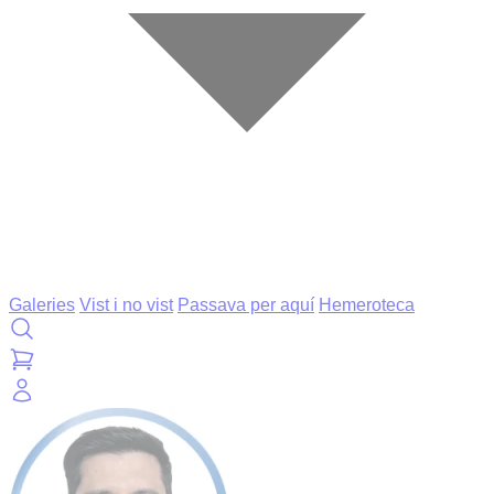
Galeries
Vist i no vist
Passava per aquí
Hemeroteca