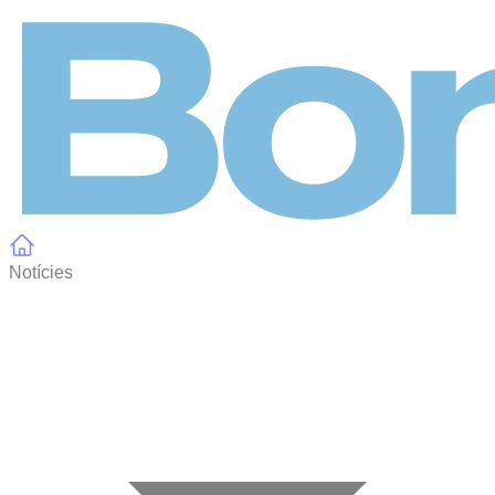
Panell de gestió de galetes
Notícies