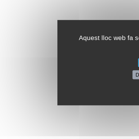
Aquest lloc web fa se
D