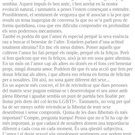
semblar. Aquest impuls és ben antic, i ben arrelat en la nostra
evolució natural, i tanmateix a penes l’estem començant a entendre.
Possiblement, el sentiment de vergonya que té associat o la por que
resulti un tema inapropiat de conversa fa que no se’n parli prou de
forma quotidiana, cosa que ens dificulta comprendre en profunditat
els seus poderosos mecanismes.
També es podria dir que l’amor és especial perquè la seva essència
rau a buscar el benestar de l’altre. Estaríem parlant d’una actitud
totalment altruista? En tinc els meus dubtes. Potser aquells que
cultiven l’amor ho fan perquè els omple, perquè els fa feliços. Però
si fem quelcom que ens fa feliços, això ja no em sona gaire altruista.
En un món on l’amor cap als altres no donés en el fons cert benestar
propi, ningú donaria amor. Podríem dir que és una acció que fem per
donar felicitat als altres, i que alhora ens rebota en forma de felicitat
per a nosaltres. Dit així, no sona gaire diferent del sexe...
En un aspecte més concret, el fet de reivindicar que dues persones
del mateix sexe puguin estimar-se i desenvolupar el seu amor amb
plena llibertat i igualtat sembla un punt de partida ben lloable per
lluitar pels drets del col·lectiu LGBTI+. Tanmateix, no veig per què
ha de ser menys noble reivindicar la llibertat de tenir sexe
desenfrenat i sense compromís. Quina de les dues llibertats és més
important? Compte, pregunta trampa! Penso que no n’hi ha cap de
més important, ja que cadascú de nosaltres donem una importància
diferent a cada cosa en cada moment. És una qüestió subjectiva.
L’amor i el desig sexual són simplement sentiments que podem tenir,