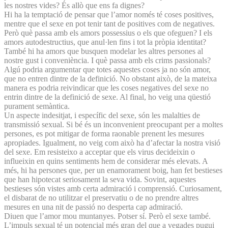
les nostres vides? És allò que ens fa dignes?
Hi ha la temptació de pensar que l’amor només té coses positives,
mentre que el sexe en pot tenir tant de positives com de negatives.
Però què passa amb els amors possessius o els que ofeguen? I els
amors autodestructius, que anul·len fins i tot la pròpia identitat?
També hi ha amors que busquen modelar les altres persones al
nostre gust i conveniència. I què passa amb els crims passionals?
Algú podria argumentar que totes aquestes coses ja no són amor,
que no entren dintre de la definició. No obstant això, de la mateixa
manera es podria reivindicar que les coses negatives del sexe no
entrin dintre de la definició de sexe. Al final, ho veig una qüestió
purament semàntica.
Un aspecte indesitjat, i específic del sexe, són les malalties de
transmissió sexual. Si bé és un inconvenient preocupant per a moltes
persones, es pot mitigar de forma raonable prenent les mesures
apropiades. Igualment, no veig com això ha d’afectar la nostra visió
del sexe. Em resisteixo a acceptar que els virus decideixin o
influeixin en quins sentiments hem de considerar més elevats. A
més, hi ha persones que, per un enamorament boig, han fet bestieses
que han hipotecat seriosament la seva vida. Sovint, aquestes
bestieses són vistes amb certa admiració i comprensió. Curiosament,
el disbarat de no utilitzar el preservatiu o de no prendre altres
mesures en una nit de passió no desperta cap admiració.
Diuen que l’amor mou muntanyes. Potser sí. Però el sexe també.
L’impuls sexual té un potencial més gran del que a vegades pugui