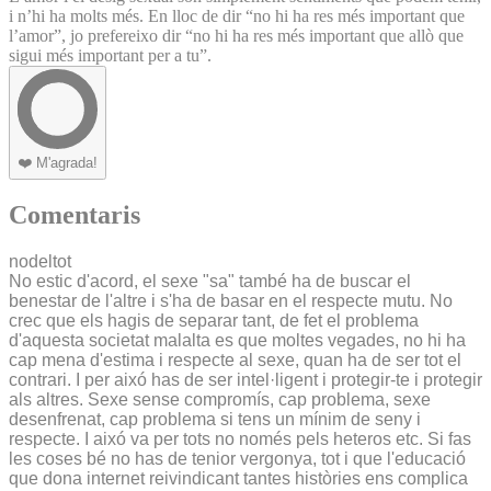
i n’hi ha molts més. En lloc de dir “no hi ha res més important que
l’amor”, jo prefereixo dir “no hi ha res més important que allò que
sigui més important per a tu”.
❤️
M'agrada!
Comentaris
nodeltot
No estic d'acord, el sexe "sa" també ha de buscar el
benestar de l'altre i s'ha de basar en el respecte mutu. No
crec que els hagis de separar tant, de fet el problema
d'aquesta societat malalta es que moltes vegades, no hi ha
cap mena d'estima i respecte al sexe, quan ha de ser tot el
contrari. I per aixó has de ser intel·ligent i protegir-te i protegir
als altres. Sexe sense compromís, cap problema, sexe
desenfrenat, cap problema si tens un mínim de seny i
respecte. I aixó va per tots no només pels heteros etc. Si fas
les coses bé no has de tenior vergonya, tot i que l'educació
que dona internet reivindicant tantes històries ens complica