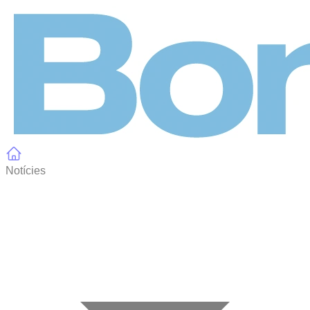
Panell de gestió de galetes
Notícies