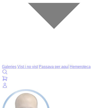
Galeries
Vist i no vist
Passava per aquí
Hemeroteca