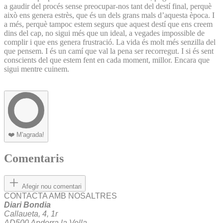
a gaudir del procés sense preocupar-nos tant del destí final, perquè
això ens genera estrès, que és un dels grans mals d’aquesta època. I
a més, perquè tampoc estem segurs que aquest destí que ens creem
dins del cap, no sigui més que un ideal, a vegades impossible de
complir i que ens genera frustració. La vida és molt més senzilla del
que pensem. I és un camí que val la pena ser recorregut. I si és sent
conscients del que estem fent en cada moment, millor. Encara que
sigui mentre cuinem.
❤️
M'agrada!
Comentaris
Afegir nou comentari
CONTACTA AMB NOSALTRES
Diari Bondia
Callaueta, 4, 1r
AD500 Andorra la Vella