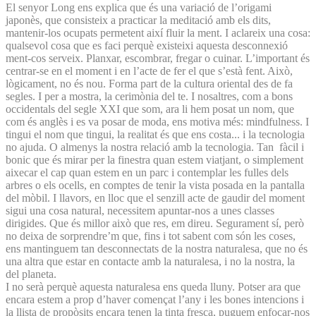
El senyor Long ens explica que és una variació de l’origami
japonès, que consisteix a practicar la meditació amb els dits,
mantenir-los ocupats permetent així fluir la ment. I aclareix una cosa:
qualsevol cosa que es faci perquè existeixi aquesta desconnexió
ment-cos serveix. Planxar, escombrar, fregar o cuinar. L’important és
centrar-se en el moment i en l’acte de fer el que s’està fent. Això,
lògicament, no és nou. Forma part de la cultura oriental des de fa
segles. I per a mostra, la cerimònia del te. I nosaltres, com a bons
occidentals del segle XXI que som, ara li hem posat un nom, que
com és anglès i es va posar de moda, ens motiva més: mindfulness. I
tingui el nom que tingui, la realitat és que ens costa... i la tecnologia
no ajuda. O almenys la nostra relació amb la tecnologia. Tan fàcil i
bonic que és mirar per la finestra quan estem viatjant, o simplement
aixecar el cap quan estem en un parc i contemplar les fulles dels
arbres o els ocells, en comptes de tenir la vista posada en la pantalla
del mòbil. I llavors, en lloc que el senzill acte de gaudir del moment
sigui una cosa natural, necessitem apuntar-nos a unes classes
dirigides. Que és millor això que res, em direu. Segurament sí, però
no deixa de sorprendre’m que, fins i tot sabent com són les coses,
ens mantinguem tan desconnectats de la nostra naturalesa, que no és
una altra que estar en contacte amb la naturalesa, i no la nostra, la
del planeta.
I no serà perquè aquesta naturalesa ens queda lluny. Potser ara que
encara estem a prop d’haver començat l’any i les bones intencions i
la llista de propòsits encara tenen la tinta fresca, puguem enfocar-nos