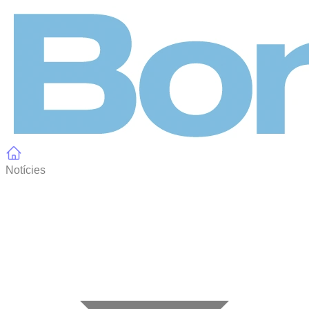
Panell de gestió de galetes
Notícies