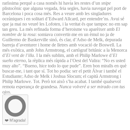
raríssima perquè a casa només hi havia les restes d’un
snipe
plistocènic que alguna vegada, feia segles, havia navegat pel port de
Barcelona i poca cosa més. Res a veure amb les singladures
oceàniques i en solitari d’Edward Allcard, per entendre’ns. Avui sé
que ja mai no veuré les Lofoten, i la veritat és que tampoc no em sap
tan greu. La més refinada forma d’heroisme va aparèixer amb
El
nombre de la rosa
: somiava convertir-me en un èmul no ja de
Guillermo de Baskerville sinó, és clar, d’Adso de Melk, depurada
barreja d’aventurer i home de lletres amb vocació de Boswell. La
més exòtica, amb John Armstrong, el cartògraf britànic a la Menorca
d’
El vent de l’illa
. I la més sublim, amb el Philip Marlowe d’
El
sueño eterno
, la rèplica més ràpida a l’Oest del Valira: “No es usted
muy alto”. “Bueno, hice todo lo que pude”. Eren bon miralls en què
buscar-me, i tant que sí. Tot ho podia: ser el petit Álvar i també el
Estudiante; Adso de Melk i Joshua Slocum; el capità Armstrong i
Philip Marlowe. Tot. Però tot això s’ha acabat. I també qualsevol
remota esperança de grandesa.
Nunca volveré a ser mirado con tus
ojos
.
❤️
M'agrada!