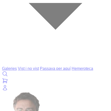
Galeries
Vist i no vist
Passava per aquí
Hemeroteca