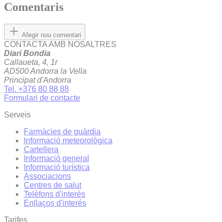
Comentaris
Afegir nou comentari
CONTACTA AMB NOSALTRES
Diari Bondia
Callaueta, 4, 1r
AD500 Andorra la Vella
Principat d'Andorra
Tel. +376 80 88 88
Formulari de contacte
Serveis
Farmàcies de guàrdia
Informació meteorològica
Cartellera
Informació general
Informació turística
Associacions
Centres de salut
Telèfons d'interès
Enllaços d'interés
Tarifes