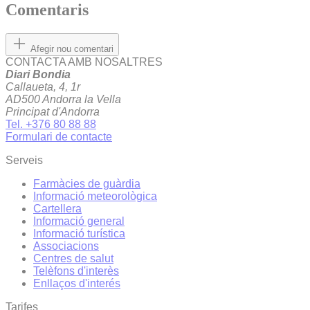
Comentaris
Afegir nou comentari
CONTACTA AMB NOSALTRES
Diari Bondia
Callaueta, 4, 1r
AD500 Andorra la Vella
Principat d'Andorra
Tel. +376 80 88 88
Formulari de contacte
Serveis
Farmàcies de guàrdia
Informació meteorològica
Cartellera
Informació general
Informació turística
Associacions
Centres de salut
Telèfons d'interès
Enllaços d'interés
Tarifes