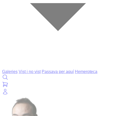
Galeries
Vist i no vist
Passava per aquí
Hemeroteca