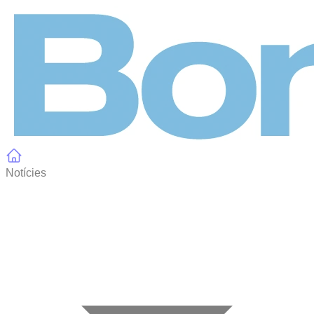
Panell de gestió de galetes
Notícies