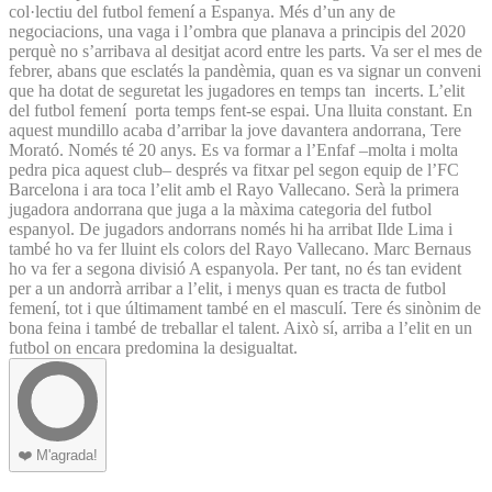
col·lectiu del futbol femení a Espanya. Més d’un any de
negociacions, una vaga i l’ombra que planava a principis del 2020
perquè no s’arribava al desitjat acord entre les parts. Va ser el mes de
febrer, abans que esclatés la pandèmia, quan es va signar un conveni
que ha dotat de seguretat les jugadores en temps tan incerts. L’elit
del futbol femení porta temps fent-se espai. Una lluita constant. En
aquest mundillo acaba d’arribar la jove davantera andorrana, Tere
Morató. Només té 20 anys. Es va formar a l’Enfaf –molta i molta
pedra pica aquest club– després va fitxar pel segon equip de l’FC
Barcelona i ara toca l’elit amb el Rayo Vallecano. Serà la primera
jugadora andorrana que juga a la màxima categoria del futbol
espanyol. De jugadors andorrans només hi ha arribat Ilde Lima i
també ho va fer lluint els colors del Rayo Vallecano. Marc Bernaus
ho va fer a segona divisió A espanyola. Per tant, no és tan evident
per a un andorrà arribar a l’elit, i menys quan es tracta de futbol
femení, tot i que últimament també en el masculí. Tere és sinònim de
bona feina i també de treballar el talent. Això sí, arriba a l’elit en un
futbol on encara predomina la desigualtat.
❤️
M'agrada!