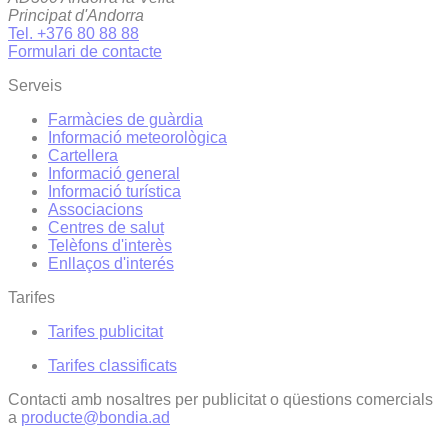
Principat d'Andorra
Tel. +376 80 88 88
Formulari de contacte
Serveis
Farmàcies de guàrdia
Informació meteorològica
Cartellera
Informació general
Informació turística
Associacions
Centres de salut
Telèfons d'interès
Enllaços d'interés
Tarifes
Tarifes publicitat
Tarifes classificats
Contacti amb nosaltres per publicitat o qüestions comercials
a
producte@bondia.ad