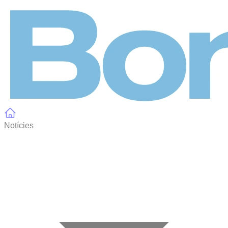
Panell de gestió de galetes
Notícies