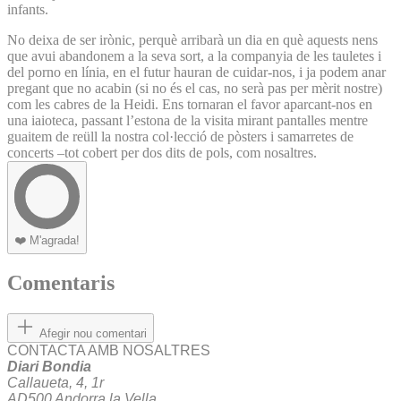
infants.
No deixa de ser irònic, perquè arribarà un dia en què aquests nens
que avui abandonem a la seva sort, a la companyia de les tauletes i
del porno en línia, en el futur hauran de cuidar-nos, i ja podem anar
pregant que no acabin (si no és el cas, no serà pas per mèrit nostre)
com les cabres de la Heidi. Ens tornaran el favor aparcant-nos en
una iaioteca, passant l’estona de la visita mirant pantalles mentre
guaitem de reüll la nostra col·lecció de pòsters i samarretes de
concerts –tot cobert per dos dits de pols, com nosaltres.
❤️
M'agrada!
Comentaris
Afegir nou comentari
CONTACTA AMB NOSALTRES
Diari Bondia
Callaueta, 4, 1r
AD500 Andorra la Vella