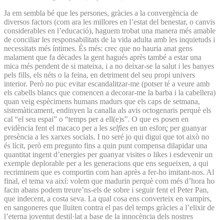
Ja em sembla bé que les persones, gràcies a la convergència de
diversos factors (com ara les millores en l’estat del benestar, o canvis
considerables en l’educació), haguem trobat una manera més amable
de conciliar les responsabilitats de la vida adulta amb les inquietuds i
necessitats més íntimes. És més: crec que no hauria anat gens
malament que fa dècades la gent hagués après també a estar una
mica més pendent de si mateixa, i a no deixar-se la salut i les banyes
pels fills, els néts o la feina, en detriment del seu propi univers
interior. Però no puc evitar escandalitzar-me (potser té a veure amb
els cabells blancs que comencen a decorar-me la barba i la cabellera)
quan veig espècimens humans madurs que els caps de setmana,
sistemàticament, endinyen la canalla als avis octogenaris perquè els
cal “el seu espai” o “temps per a ell(e)s”. O que es posen en
evidència fent el macaco per a les
selfies
en un esforç per guanyar
presència a les xarxes socials. I no seré jo qui digui que tot això no
és lícit, però em pregunto fins a quin punt compensa dilapidar una
quantitat ingent d’energies per guanyar visites o likes i esdevenir un
exemple deplorable per a les generacions que ens segueixen, a qui
recriminem que es comportin com han après a fer-ho imitant-nos. Al
final, el tema va així: volem que madurin perquè com més d’hora ho
facin abans podem treure’ns-els de sobre i seguir fent el Peter Pan,
que indecent, a costa seva. La qual cosa ens converteix en vampirs,
en sangoneres que lluiten contra el pas del temps gràcies a l’elixir de
l’eterna joventut destil·lat a base de la innocència dels nostres