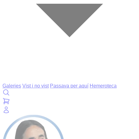
Galeries
Vist i no vist
Passava per aquí
Hemeroteca