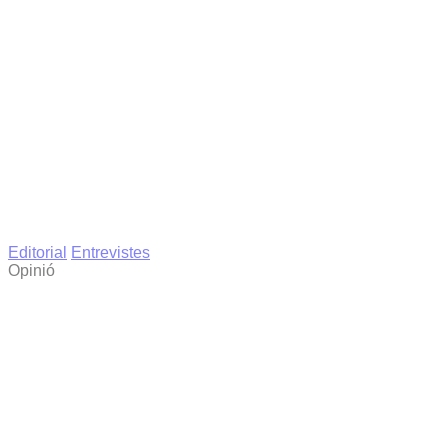
Editorial
Entrevistes
Opinió