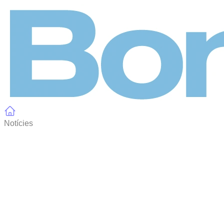
Panell de gestió de galetes
Notícies