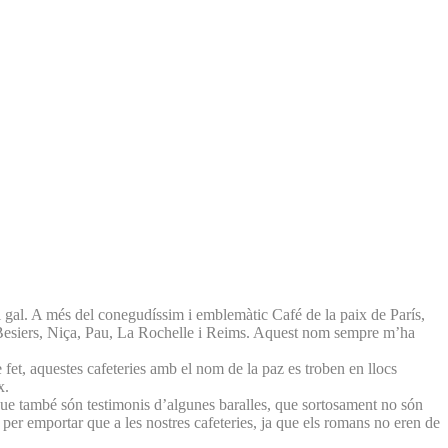
ori gal. A més del conegudíssim i emblemàtic Café de la paix de París,
, Besiers, Niça, Pau, La Rochelle i Reims. Aquest nom sempre m’ha
fet, aquestes cafeteries amb el nom de la paz es troben en llocs
ix.
t que també són testimonis d’algunes baralles, que sortosament no són
 per emportar que a les nostres cafeteries, ja que els romans no eren de