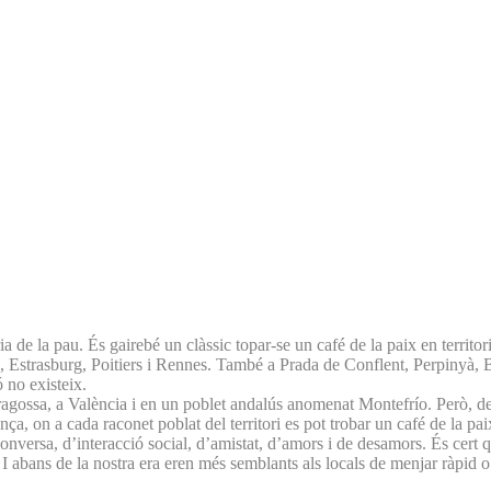
ia de la pau. És gairebé un clàssic topar-se un café de la paix en territ
s, Estrasburg, Poitiers i Rennes. També a Prada de Conflent, Perpinyà
 no existeix.
agossa, a València i en un poblet andalús anomenat Montefrío. Però, de 
ça, on a cada raconet poblat del territori es pot trobar un café de la pa
 conversa, d’interacció social, d’amistat, d’amors i de desamors. És cer
i I abans de la nostra era eren més semblants als locals de menjar ràpid o