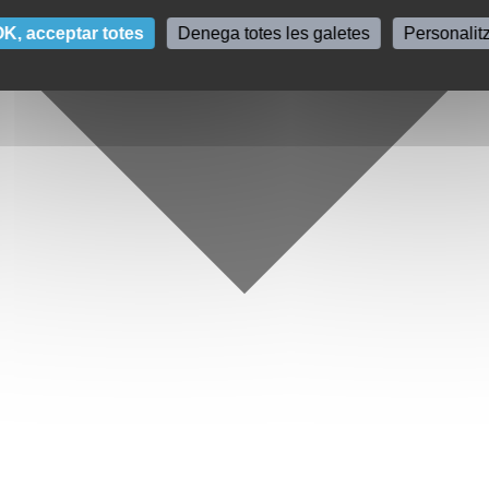
K, acceptar totes
Denega totes les galetes
Personalit