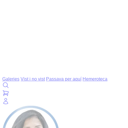
Galeries
Vist i no vist
Passava per aquí
Hemeroteca