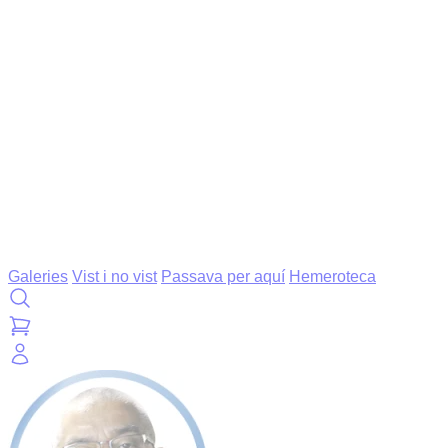
Galeries
Vist i no vist
Passava per aquí
Hemeroteca