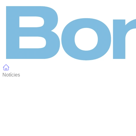
Panell de gestió de galetes
Notícies