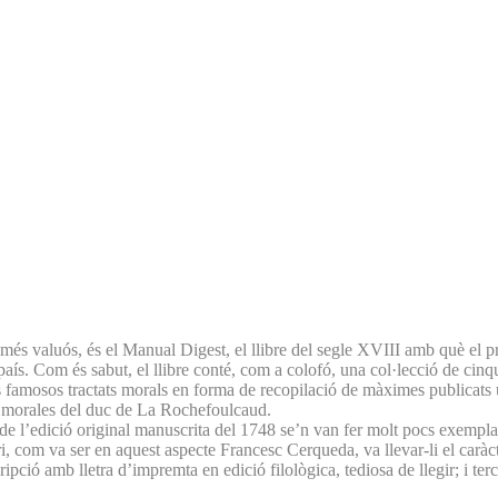
 més valuós, és el Manual Digest, el llibre del segle XVIII amb què el pr
del país. Com és sabut, el llibre conté, com a colofó, una col·lecció de c
famosos tractats morals en forma de recopilació de màximes publicats u
s morales del duc de La Rochefoulcaud.
de l’edició original manuscrita del 1748 se’n van fer molt pocs exempla
, com va ser en aquest aspecte Francesc Cerqueda, va llevar-li el caràcter
ipció amb lletra d’impremta en edició filològica, tediosa de llegir; i terce