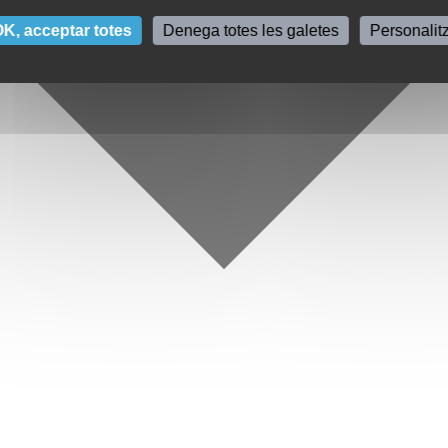
K, acceptar totes
Denega totes les galetes
Personalit