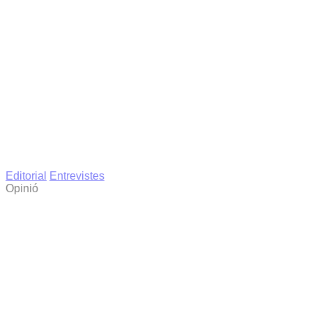
Editorial
Entrevistes
Opinió