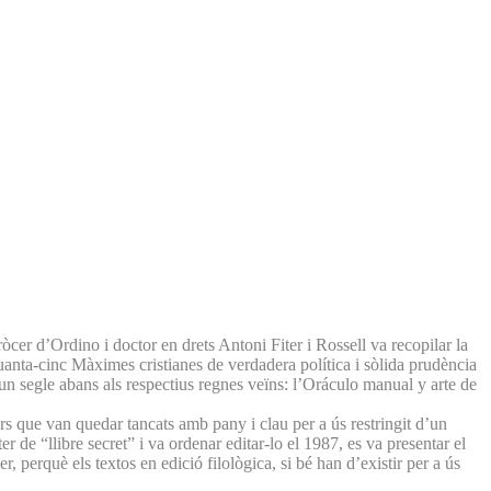
òcer d’Ordino i doctor en drets Antoni Fiter i Rossell va recopilar la
inquanta-cinc Màximes cristianes de verdadera política i sòlida prudència
n segle abans als respectius regnes veïns: l’Oráculo manual y arte de
rs que van quedar tancats amb pany i clau per a ús restringit d’un
 de “llibre secret” i va ordenar editar-lo el 1987, es va presentar el
r, perquè els textos en edició filològica, si bé han d’existir per a ús