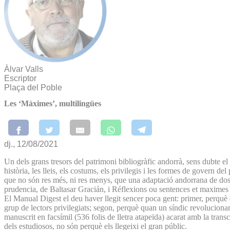
Àlvar Valls
Escriptor
Plaça del Poble
Les ‘Màximes’, multilingües
dj., 12/08/2021
Un dels grans tresors del patrimoni bibliogràfic andorrà, sens dubte el
història, les lleis, els costums, els privilegis i les formes de govern 
que no són res més, ni res menys, que una adaptació andorrana de dos 
prudencia, de Baltasar Gracián, i Réflexions ou sentences et maxime
El Manual Digest el deu haver llegit sencer poca gent: primer, perquè 
grup de lectors privilegiats; segon, perquè quan un síndic revolucionari
manuscrit en facsímil (536 folis de lletra atapeïda) acarat amb la transcr
dels estudiosos, no són perquè els llegeixi el gran públic.