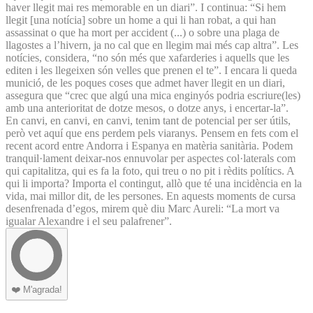
haver llegit mai res memorable en un diari”. I continua: “Si hem
llegit [una notícia] sobre un home a qui li han robat, a qui han
assassinat o que ha mort per accident (...) o sobre una plaga de
llagostes a l’hivern, ja no cal que en llegim mai més cap altra”. Les
notícies, considera, “no són més que xafarderies i aquells que les
editen i les llegeixen són velles que prenen el te”. I encara li queda
munició, de les poques coses que admet haver llegit en un diari,
assegura que “crec que algú una mica enginyós podria escriure(les)
amb una anterioritat de dotze mesos, o dotze anys, i encertar-la”.
En canvi, en canvi, en canvi, tenim tant de potencial per ser útils,
però vet aquí que ens perdem pels viaranys. Pensem en fets com el
recent acord entre Andorra i Espanya en matèria sanitària. Podem
tranquil·lament deixar-nos ennuvolar per aspectes col·laterals com
qui capitalitza, qui es fa la foto, qui treu o no pit i rèdits polítics. A
qui li importa? Importa el contingut, allò que té una incidència en la
vida, mai millor dit, de les persones. En aquests moments de cursa
desenfrenada d’egos, mirem què diu Marc Aureli: “La mort va
igualar Alexandre i el seu palafrener”.
❤️
M'agrada!