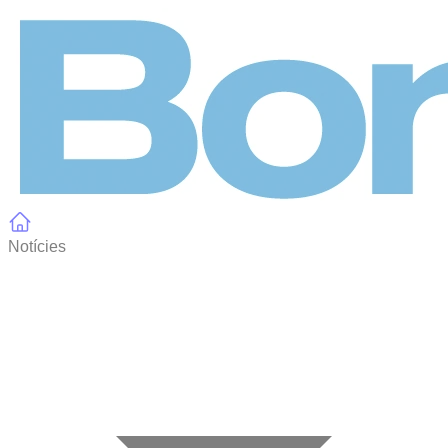
Panell de gestió de galetes
Notícies