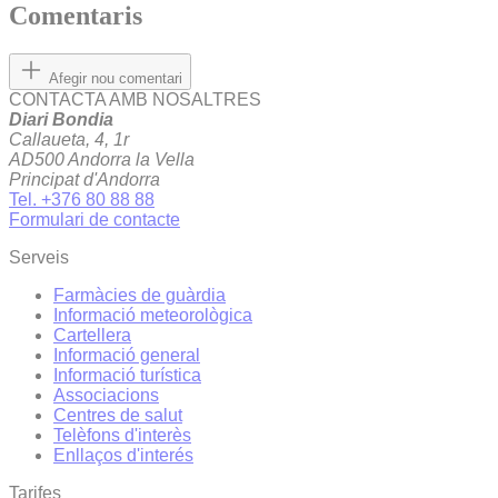
Comentaris
Afegir nou comentari
CONTACTA AMB NOSALTRES
Diari Bondia
Callaueta, 4, 1r
AD500 Andorra la Vella
Principat d'Andorra
Tel. +376 80 88 88
Formulari de contacte
Serveis
Farmàcies de guàrdia
Informació meteorològica
Cartellera
Informació general
Informació turística
Associacions
Centres de salut
Telèfons d'interès
Enllaços d'interés
Tarifes