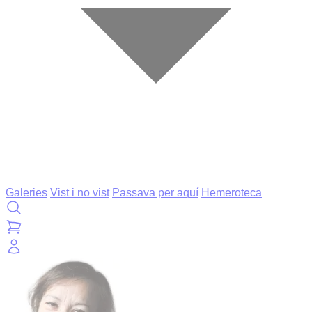
Galeries
Vist i no vist
Passava per aquí
Hemeroteca