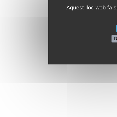
Aquest lloc web fa se
D