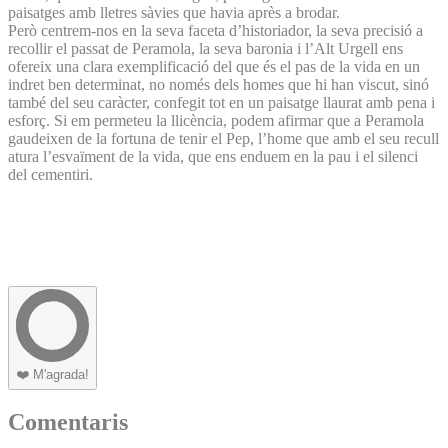
paisatges amb lletres sàvies que havia après a brodar.
Però centrem-nos en la seva faceta d’historiador, la seva precisió a
recollir el passat de Peramola, la seva baronia i l’Alt Urgell ens
ofereix una clara exemplificació del que és el pas de la vida en un
indret ben determinat, no només dels homes que hi han viscut, sinó
també del seu caràcter, confegit tot en un paisatge llaurat amb pena i
esforç. Si em permeteu la llicència, podem afirmar que a Peramola
gaudeixen de la fortuna de tenir el Pep, l’home que amb el seu recull
atura l’esvaïment de la vida, que ens enduem en la pau i el silenci
del cementiri.
❤️
M'agrada!
Comentaris