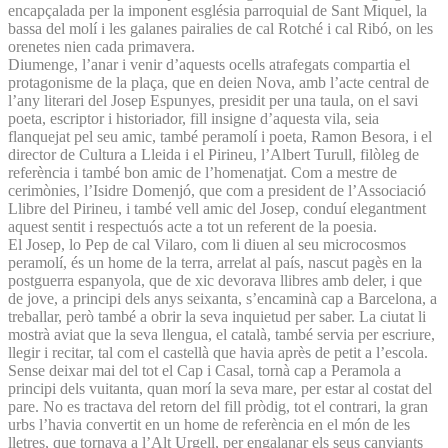
encapçalada per la imponent església parroquial de Sant Miquel, la
bassa del molí i les galanes pairalies de cal Rotché i cal Ribó, on les
orenetes nien cada primavera.
Diumenge, l’anar i venir d’aquests ocells atrafegats compartia el
protagonisme de la plaça, que en deien Nova, amb l’acte central de
l’any literari del Josep Espunyes, presidit per una taula, on el savi
poeta, escriptor i historiador, fill insigne d’aquesta vila, seia
flanquejat pel seu amic, també peramolí i poeta, Ramon Besora, i el
director de Cultura a Lleida i el Pirineu, l’Albert Turull, filòleg de
referència i també bon amic de l’homenatjat. Com a mestre de
cerimònies, l’Isidre Domenjó, que com a president de l’Associació
Llibre del Pirineu, i també vell amic del Josep, conduí elegantment
aquest sentit i respectuós acte a tot un referent de la poesia.
El Josep, lo Pep de cal Vilaro, com li diuen al seu microcosmos
peramolí, és un home de la terra, arrelat al país, nascut pagès en la
postguerra espanyola, que de xic devorava llibres amb deler, i que
de jove, a principi dels anys seixanta, s’encaminà cap a Barcelona, a
treballar, però també a obrir la seva inquietud per saber. La ciutat li
mostrà aviat que la seva llengua, el català, també servia per escriure,
llegir i recitar, tal com el castellà que havia après de petit a l’escola.
Sense deixar mai del tot el Cap i Casal, tornà cap a Peramola a
principi dels vuitanta, quan morí la seva mare, per estar al costat del
pare. No es tractava del retorn del fill pròdig, tot el contrari, la gran
urbs l’havia convertit en un home de referència en el món de les
lletres, que tornava a l’Alt Urgell, per engalanar els seus canviants