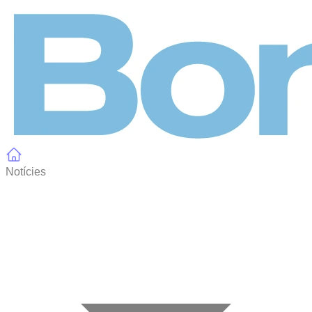
Panell de gestió de galetes
Notícies