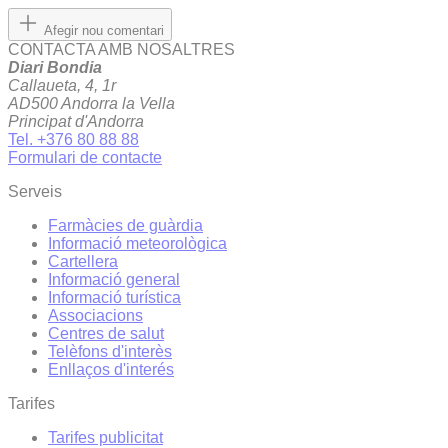
Afegir nou comentari
CONTACTA AMB NOSALTRES
Diari Bondia
Callaueta, 4, 1r
AD500 Andorra la Vella
Principat d'Andorra
Tel. +376 80 88 88
Formulari de contacte
Serveis
Farmàcies de guàrdia
Informació meteorològica
Cartellera
Informació general
Informació turística
Associacions
Centres de salut
Telèfons d'interès
Enllaços d'interés
Tarifes
Tarifes publicitat