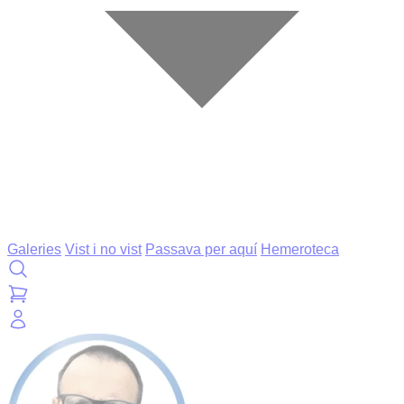
Galeries
Vist i no vist
Passava per aquí
Hemeroteca