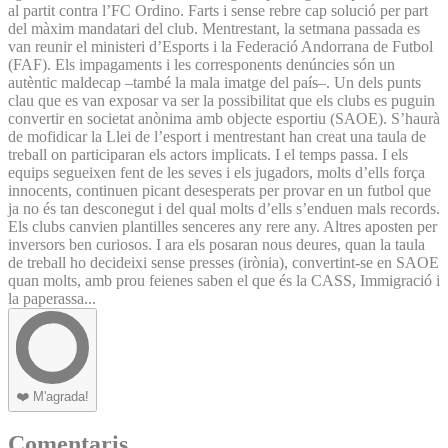
al partit contra l’FC Ordino. Farts i sense rebre cap solució per part
del màxim mandatari del club. Mentrestant, la setmana passada es
van reunir el ministeri d’Esports i la Federació Andorrana de Futbol
(FAF). Els impagaments i les corresponents denúncies són un
autèntic maldecap –també la mala imatge del país–. Un dels punts
clau que es van exposar va ser la possibilitat que els clubs es puguin
convertir en societat anònima amb objecte esportiu (SAOE). S’haurà
de mofidicar la Llei de l’esport i mentrestant han creat una taula de
treball on participaran els actors implicats. I el temps passa. I els
equips segueixen fent de les seves i els jugadors, molts d’ells força
innocents, continuen picant desesperats per provar en un futbol que
ja no és tan desconegut i del qual molts d’ells s’enduen mals records.
Els clubs canvien plantilles senceres any rere any. Altres aposten per
inversors ben curiosos. I ara els posaran nous deures, quan la taula
de treball ho decideixi sense presses (irònia), convertint-se en SAOE
quan molts, amb prou feienes saben el que és la CASS, Immigració i
la paperassa...
❤️
M'agrada!
Comentaris