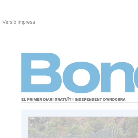
Versió impresa