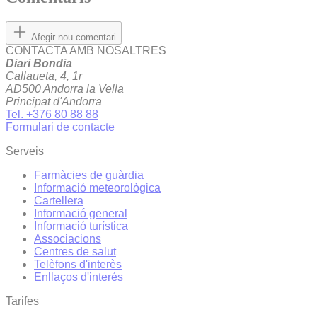
Afegir nou comentari
CONTACTA AMB NOSALTRES
Diari Bondia
Callaueta, 4, 1r
AD500 Andorra la Vella
Principat d'Andorra
Tel. +376 80 88 88
Formulari de contacte
Serveis
Farmàcies de guàrdia
Informació meteorològica
Cartellera
Informació general
Informació turística
Associacions
Centres de salut
Telèfons d'interès
Enllaços d'interés
Tarifes