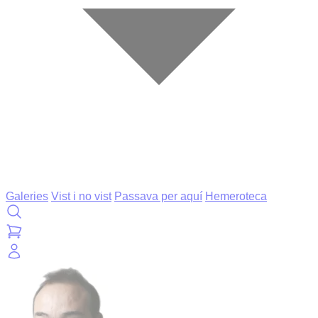
Galeries
Vist i no vist
Passava per aquí
Hemeroteca