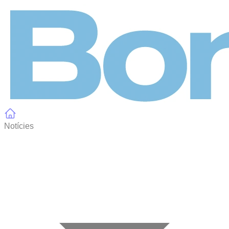
Panell de gestió de galetes
Notícies