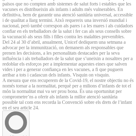
països que no compten amb sistemes de salut forts i estables que les
vacunes es distribueixin als infants i adults més vulnerables. En
definitiva, hem de garantir una atenció sanitària universal, accessible
i de qualitat a llarg termini. Això requereix una inversió mundial i
nacional, però també correspon als pares i a les mares i als cuidadors
confiar en els treballadors de la salut i fer cas als seus consells sobre
la vacunació als seus fills i filles contra les malalties prevenibles.
Del 24 al 30 d’abril, anualment, Unicef dediquem una setmana a
advocar per la immunització, on demanem als responsables que
prenen les decisions, a les personalitats destacades per la seva
influència i als treballadors de la salut que s’uneixin a nosaltres per a
redoblar els esforços per a implementar aquestes eines que salven
vides i per a generar confiança en les vacunes, a fi que puguem
arribar a tots i cadascun dels infants. Visquin on visquin.
A mesura que ens recuperem de la Covid-19, el nostre objectiu no és
només tornar a la normalitat, perquè per a milions d’infants de tot el
món la normalitat mai va ser prou bona. És una oportunitat per
comprometre’ns a oferir als infants la millor atenció sanitària
possible tal com ens recorda la Convenció sobre els drets de l’infant
en el seu article 24.