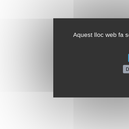
Aquest lloc web fa se
D