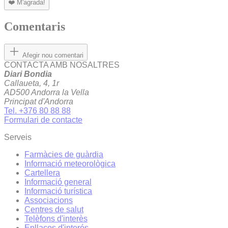
❤️
M'agrada!
Comentaris
Afegir nou comentari
CONTACTA AMB NOSALTRES
Diari Bondia
Callaueta, 4, 1r
AD500 Andorra la Vella
Principat d'Andorra
Tel. +376 80 88 88
Formulari de contacte
Serveis
Farmàcies de guàrdia
Informació meteorològica
Cartellera
Informació general
Informació turística
Associacions
Centres de salut
Telèfons d'interès
Enllaços d'interés