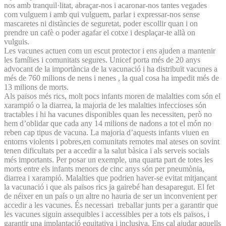
nos amb tranquil·litat, abraçar-nos i acaronar-nos tantes vegades
com vulguem i amb qui vulguem, parlar i expressar-nos sense
mascaretes ni distàncies de seguretat, poder escollir quan i on
prendre un cafè o poder agafar el cotxe i desplaçar-te allà on
vulguis.
Les vacunes actuen com un escut protector i ens ajuden a mantenir
les famílies i comunitats segures. Unicef porta més de 20 anys
advocant de la importància de la vacunació i ha distribuït vacunes a
més de 760 milions de nens i nenes , la qual cosa ha impedit més de
13 milions de morts.
Als països més rics, molt pocs infants moren de malalties com són el
xarampió o la diarrea, la majoria de les malalties infeccioses són
tractables i hi ha vacunes disponibles quan les necessiten, però no
hem d’oblidar que cada any 14 milions de nadons a tot el món no
reben cap tipus de vacuna. La majoria d’aquests infants viuen en
entorns violents i pobres,en comunitats remotes mal ateses on sovint
tenen dificultats per a accedir a la salut bàsica i als serveis socials
més importants. Per posar un exemple, una quarta part de totes les
morts entre els infants menors de cinc anys són per pneumònia,
diarrea i xarampió. Malalties que podrien haver-se evitat mitjançant
la vacunació i que als països rics ja gairebé han desaparegut. El fet
de néixer en un país o un altre no hauria de ser un inconvenient per
accedir a les vacunes. És necessari treballar junts per a garantir que
les vacunes siguin assequibles i accessibles per a tots els països, i
garantir una implantació equitativa i inclusiva. Ens cal ajudar aquells