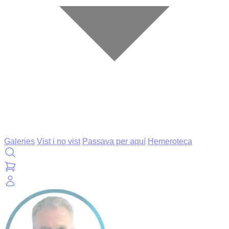
Galeries
Vist i no vist
Passava per aquí
Hemeroteca