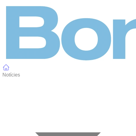
Panell de gestió de galetes
Notícies