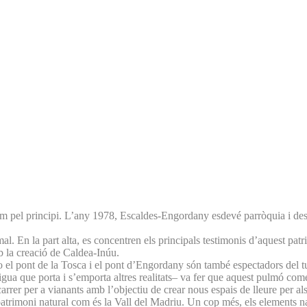
pel principi. L’any 1978, Escaldes-Engordany esdevé parròquia i des 
l. En la part alta, es concentren els principals testimonis d’aquest patr
mb la creació de Caldea-Inúu.
s o el pont de la Tosca i el pont d’Engordany són també espectadors del t
l’aigua que porta i s’emporta altres realitats– va fer que aquest pulmó c
er per a vianants amb l’objectiu de crear nous espais de lleure per als 
 patrimoni natural com és la Vall del Madriu. Un cop més, els elements n