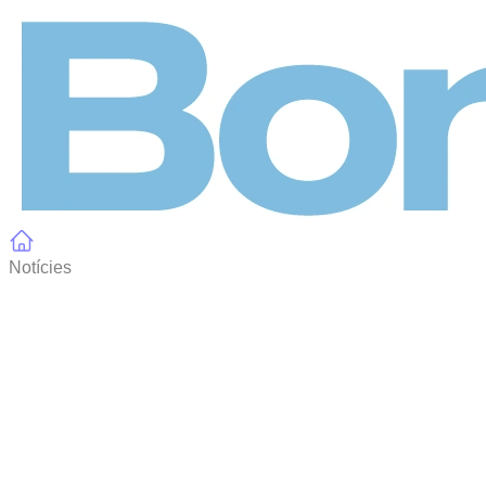
Panell de gestió de galetes
Notícies