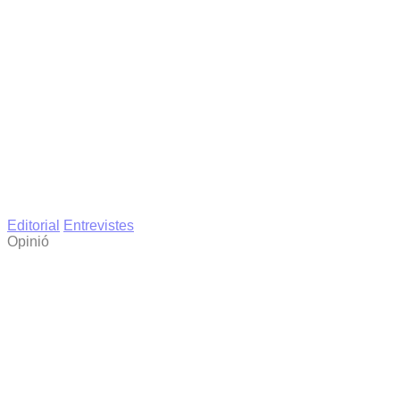
Editorial
Entrevistes
Opinió