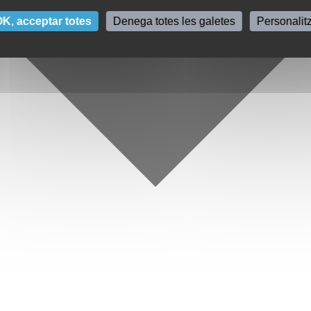
K, acceptar totes
Denega totes les galetes
Personalit