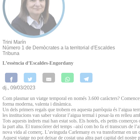
Trini Marín
Número 1 de Demòcrates a la territorial d'Escaldes
Tribuna
L’essència d’Escaldes-Engordany
dj., 09/03/2023
Com plasmar un viatge temporal en només 3.600 caràcters? Comencem 
forma moderna, valenta i dinàmica.
Un dels primers regals que trobem en aquesta parròquia és l‘aigua terma
les institucions van saber valorar l’aigua termal i posar-la en relleu a
Tots aquests indrets mai han estat sols. Els hotels, els petits comerço
la part alta. El transcórrer del temps –així com ho fa el transcurs de 
nova vida al comerç. L’avinguda Carlemany es va transformar en un carr
Aquest viatge no pot deixar de costat una altra part capital del nostre