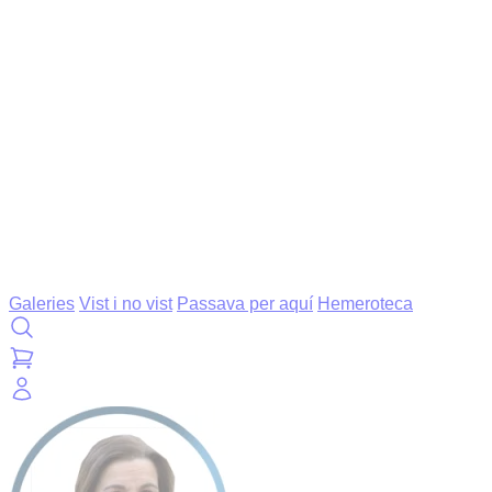
Galeries
Vist i no vist
Passava per aquí
Hemeroteca