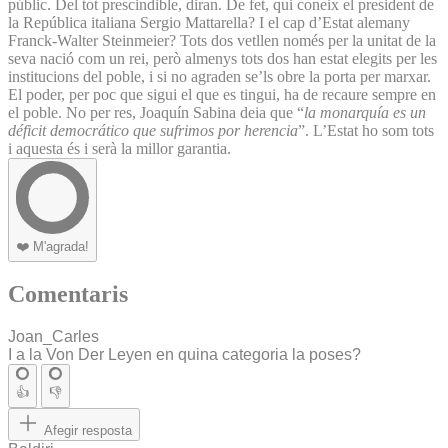
públic. Del tot prescindible, diran. De fet, qui coneix el president de
la República italiana Sergio Mattarella? I el cap d’Estat alemany
Franck-Walter Steinmeier? Tots dos vetllen només per la unitat de la
seva nació com un rei, però almenys tots dos han estat elegits per les
institucions del poble, i si no agraden se’ls obre la porta per marxar.
El poder, per poc que sigui el que es tingui, ha de recaure sempre en
el poble. No per res, Joaquín Sabina deia que “
la monarquía es un
déficit democrático que sufrimos por herencia
”. L’Estat ho som tots
i aquesta és i serà la millor garantia.
❤️
M'agrada!
Comentaris
Joan_Carles
I a la Von Der Leyen en quina categoria la poses?
👍
👎
Afegir resposta