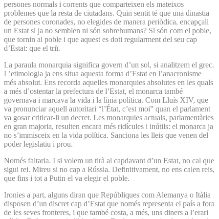
persones normals i corrents que comparteixen els mateixos
problemes que la resta de ciutadans. Quin sentit té que una dinastia
de persones coronades, no elegides de manera periòdica, encapçali
un Estat si ja no semblen ni són sobrehumans? Si són com el poble,
que tornin al poble i que aquest es doti regularment del seu cap
d’Estat: que el triï.
La paraula monarquia significa govern d’un sol, si analitzem el grec.
L’etimologia ja ens situa aquesta forma d’Estat en l’anacronisme
més absolut. Ens recorda aquelles monarquies absolutes en les quals
a més d’ostentar la prefectura de l’Estat, el monarca també
governava i marcava la vida i la línia política. Com Lluís XIV, que
va pronunciar aquell autoritari “l’État, c’est moi” quan el parlament
va gosar criticar-li un decret. Les monarquies actuals, parlamentàries
en gran majoria, resulten encara més ridícules i inútils: el monarca ja
no s’immisceix en la vida política. Sanciona les lleis que venen del
poder legislatiu i prou.
Només faltaria. I si volem un tirà al capdavant d’un Estat, no cal que
sigui rei. Mireu si no cap a Rússia. Definitivament, no ens calen reis,
que fins i tot a Putin el va elegir el poble.
Ironies a part, alguns diran que Repúbliques com Alemanya o Itàlia
disposen d’un discret cap d’Estat que només representa el país a fora
de les seves fronteres, i que també costa, a més, uns diners a l’erari