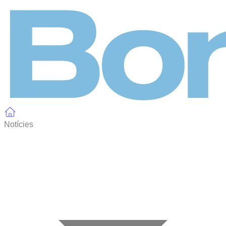
Panell de gestió de galetes
Notícies