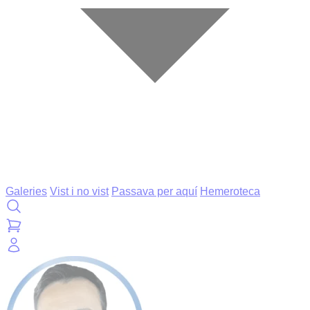
Galeries
Vist i no vist
Passava per aquí
Hemeroteca