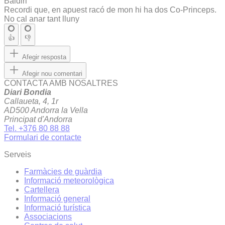
Baldiri
Recordi que, en apuest racó de mon hi ha dos Co-Princeps.
No cal anar tant lluny
👍
👎
Afegir resposta
Afegir nou comentari
CONTACTA AMB NOSALTRES
Diari Bondia
Callaueta, 4, 1r
AD500 Andorra la Vella
Principat d'Andorra
Tel. +376 80 88 88
Formulari de contacte
Serveis
Farmàcies de guàrdia
Informació meteorològica
Cartellera
Informació general
Informació turística
Associacions