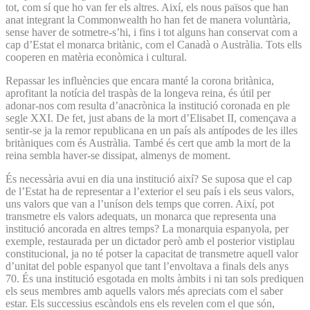
tot, com sí que ho van fer els altres. Així, els nous països que han
anat integrant la Commonwealth ho han fet de manera voluntària,
sense haver de sotmetre-s’hi, i fins i tot alguns han conservat com a
cap d’Estat el monarca britànic, com el Canadà o Austràlia. Tots ells
cooperen en matèria econòmica i cultural.
Repassar les influències que encara manté la corona britànica,
aprofitant la notícia del traspàs de la longeva reina, és útil per
adonar-nos com resulta d’anacrònica la institució coronada en ple
segle XXI. De fet, just abans de la mort d’Elisabet II, començava a
sentir-se ja la remor republicana en un país als antípodes de les illes
britàniques com és Austràlia. També és cert que amb la mort de la
reina sembla haver-se dissipat, almenys de moment.
És necessària avui en dia una institució així? Se suposa que el cap
de l’Estat ha de representar a l’exterior el seu país i els seus valors,
uns valors que van a l’uníson dels temps que corren. Així, pot
transmetre els valors adequats, un monarca que representa una
institució ancorada en altres temps? La monarquia espanyola, per
exemple, restaurada per un dictador però amb el posterior vistiplau
constitucional, ja no té potser la capacitat de transmetre aquell valor
d’unitat del poble espanyol que tant l’envoltava a finals dels anys
70. És una institució esgotada en molts àmbits i ni tan sols prediquen
els seus membres amb aquells valors més apreciats com el saber
estar. Els successius escàndols ens els revelen com el que són,