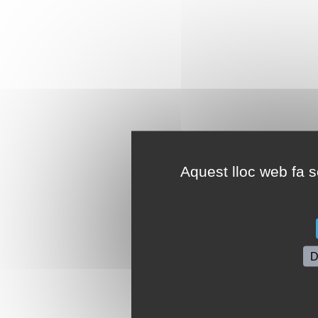
Aquest lloc web fa se
D