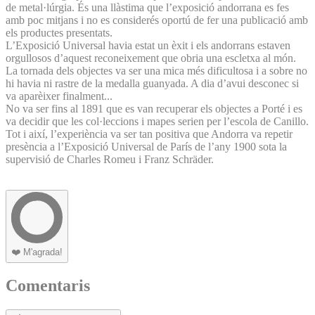
de metal·lúrgia. És una llàstima que l’exposició andorrana es fes
amb poc mitjans i no es considerés oportú de fer una publicació amb
els productes presentats.
L’Exposició Universal havia estat un èxit i els andorrans estaven
orgullosos d’aquest reconeixement que obria una escletxa al món.
La tornada dels objectes va ser una mica més dificultosa i a sobre no
hi havia ni rastre de la medalla guanyada. A dia d’avui desconec si
va aparèixer finalment...
No va ser fins al 1891 que es van recuperar els objectes a Porté i es
va decidir que les col·leccions i mapes serien per l’escola de Canillo.
Tot i així, l’experiència va ser tan positiva que Andorra va repetir
presència a l’Exposició Universal de París de l’any 1900 sota la
supervisió de Charles Romeu i Franz Schräder.
❤️
M'agrada!
Comentaris