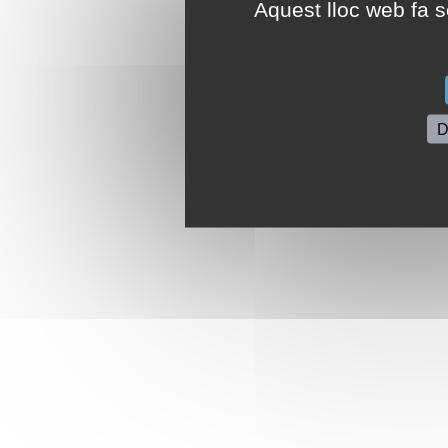
Aquest lloc web fa se
D