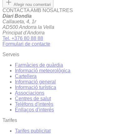
Afegir nou comentari
CONTACTA AMB NOSALTRES
Diari Bondia
Callaueta, 4, 1r
AD500 Andorra la Vella
Principat d'Andorra
Tel. +376 80 88 88
Formulari de contacte
Serveis
Farmàcies de guàrdia
Informació meteorològica
Cartellera
Informació general
Informació turística
Associacions
Centres de salut
Telèfons d'interès
Enllaços d'interés
Tarifes
Tarifes publicitat