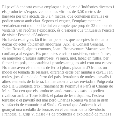
El pavelló andorrà estava emplaçat a la galeria d’Indústries diverses i
els productes s’exposaven en dues vitrines de 3,50 metres de
llargada per una alçada de 3 a 4 metres, que contenien miralls i es
podien tancar amb clau. Segons el veguer, l’emplaçament era
verdaderament molt bo i tenint en compte que prop de 32 milions de
visitants van recórrer l’exposició, és d’esperar que tinguessin l’encert
de visitar l’estand d’Andorra.
No havia estat gens fàcil trobar persones que acceptessin donar o
deixar objectes típicament andorrans. Així, el Consell General,
Jacint Rossell, alguns comuns, Joan i Bonaventura Maestre van fer
confiança al veguer. Els productes enviats consistien, entre d’altres,
en ampolles d’aigües sulfuroses, vi ranci, mel, tabac en fulles, per
fumar i en pols, una carabina i pistoles antigues així com una espasa.
No mancaven els minerals de ferro i plom, pissarra d’Ordino, un
model de teulada de pissarra, diferents estris per muntar a cavall i en
mules, jocs d’arada de ferro del país, ferradures de mules i cavalls i
altres elements de la terra. La mercaderia va ser enviada a Puigcerdà
cap a la Guingueta d’Ix i finalment de Perpinyà a París al Champ de
Mars. Era cert que els productes andorrans exposats no podien
rivalitzar amb la Torre Eiffel, el palau de les màquines, l’esfera
terrestre o el pavelló del mar però Charles Romeu va tenir la gran
satisfacció de comunicar al Síndic General que Andorra havia
guanyat una medalla de bronze, en el centenari de la Revolució
Francesa, al grup V, classe 41 de productes d’explotació de mines i