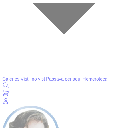
Galeries
Vist i no vist
Passava per aquí
Hemeroteca