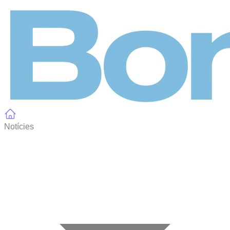
Panell de gestió de galetes
Notícies