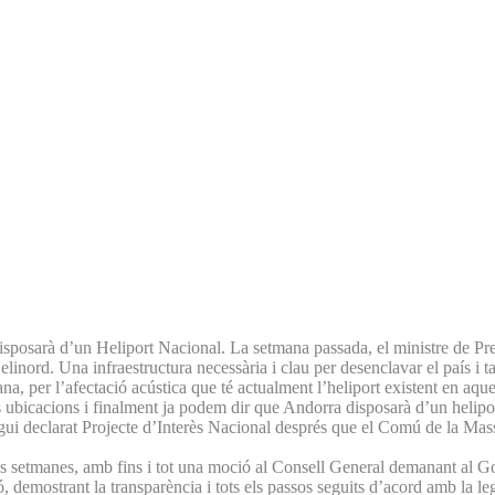
disposarà d’un Heliport Nacional. La setmana passada, el ministre de Pr
rd. Una infraestructura necessària i clau per desenclavar el país i tamb
a, per l’afectació acústica que té actualment l’heliport existent en aque
s ubicacions i finalment ja podem dir que Andorra disposarà d’un helipor
ui declarat Projecte d’Interès Nacional després que el Comú de la Mass
res setmanes, amb fins i tot una moció al Consell General demanant al Go
demostrant la transparència i tots els passos seguits d’acord amb la lega