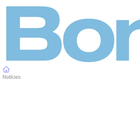
Panell de gestió de galetes
Notícies