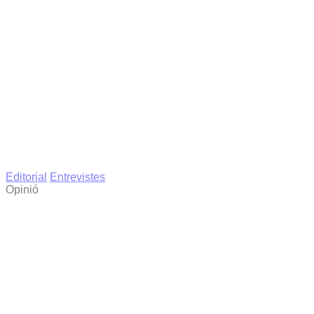
Editorial
Entrevistes
Opinió