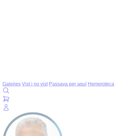
Galeries
Vist i no vist
Passava per aquí
Hemeroteca