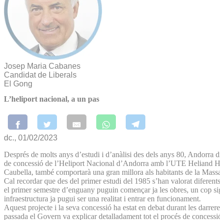
Josep Maria Cabanes
Candidat de Liberals
El Gong
L’heliport nacional, a un pas
dc., 01/02/2023
Després de molts anys d’estudi i d’anàlisi des dels anys 80, Andorra 
de concessió de l’Heliport Nacional d’Andorra amb l’UTE Heliand Helino
Caubella, també comportarà una gran millora als habitants de la Massan
Cal recordar que des del primer estudi del 1985 s’han valorat diferent
el primer semestre d’enguany puguin començar ja les obres, un cop sig
infraestructura ja pugui ser una realitat i entrar en funcionament.
Aquest projecte i la seva concessió ha estat en debat durant les darre
passada el Govern va explicar detalladament tot el procés de concessió, 