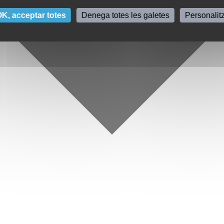
K, acceptar totes
Denega totes les galetes
Personalit