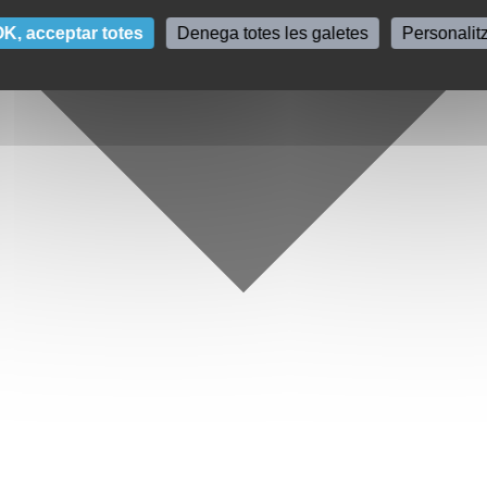
K, acceptar totes
Denega totes les galetes
Personalit