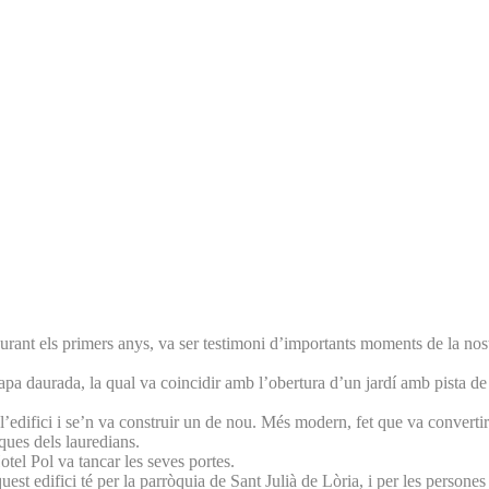
rant els primers anys, va ser testimoni d’importants moments de la nostra
etapa daurada, la qual va coincidir amb l’obertura d’un jardí amb pista d
edifici i se’n va construir un de nou. Més modern, fet que va convertir-
iques dels lauredians.
tel Pol va tancar les seves portes.
uest edifici té per la parròquia de Sant Julià de Lòria, i per les persone