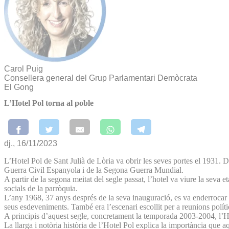
Carol Puig
Consellera general del Grup Parlamentari Demòcrata
El Gong
L’Hotel Pol torna al poble
dj., 16/11/2023
L’Hotel Pol de Sant Julià de Lòria va obrir les seves portes el 1931. Du
Guerra Civil Espanyola i de la Segona Guerra Mundial.
A partir de la segona meitat del segle passat, l’hotel va viure la seva 
socials de la parròquia.
L’any 1968, 37 anys després de la seva inauguració, es va enderrocar l’
seus esdeveniments. També era l’escenari escollit per a reunions polít
A principis d’aquest segle, concretament la temporada 2003-2004, l’Ho
La llarga i notòria història de l’Hotel Pol explica la importància que aq