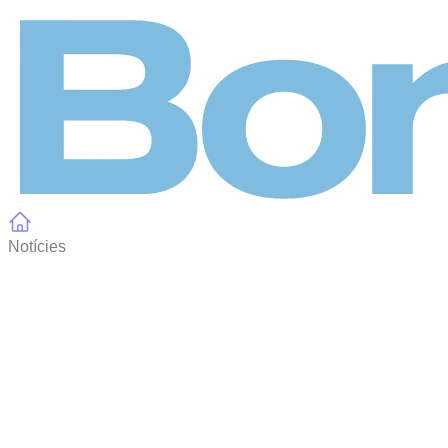
Panell de gestió de galetes
Notícies