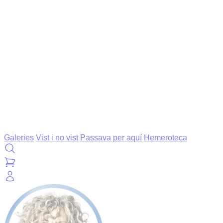
Galeries
Vist i no vist
Passava per aquí
Hemeroteca