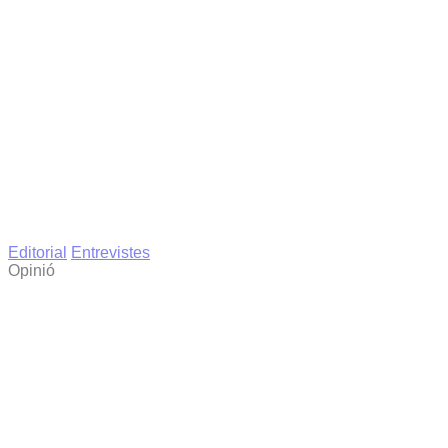
Editorial
Entrevistes
Opinió