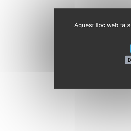
Aquest lloc web fa se
D