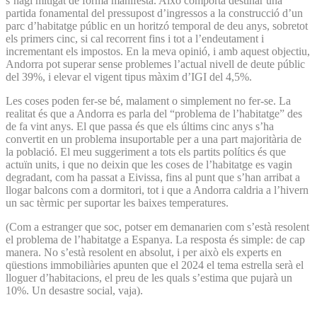
s’hagi mitigat de forma manifesta. Això comporta destinar una
partida fonamental del pressupost d’ingressos a la construcció d’un
parc d’habitatge públic en un horitzó temporal de deu anys, sobretot
els primers cinc, si cal recorrent fins i tot a l’endeutament i
incrementant els impostos. En la meva opinió, i amb aquest objectiu,
Andorra pot superar sense problemes l’actual nivell de deute públic
del 39%, i elevar el vigent tipus màxim d’IGI del 4,5%.
Les coses poden fer-se bé, malament o simplement no fer-se. La
realitat és que a Andorra es parla del “problema de l’habitatge” des
de fa vint anys. El que passa és que els últims cinc anys s’ha
convertit en un problema insuportable per a una part majoritària de
la població. El meu suggeriment a tots els partits polítics és que
actuïn units, i que no deixin que les coses de l’habitatge es vagin
degradant, com ha passat a Eivissa, fins al punt que s’han arribat a
llogar balcons com a dormitori, tot i que a Andorra caldria a l’hivern
un sac tèrmic per suportar les baixes temperatures.
(Com a estranger que soc, potser em demanarien com s’està resolent
el problema de l’habitatge a Espanya. La resposta és simple: de cap
manera. No s’està resolent en absolut, i per això els experts en
qüestions immobiliàries apunten que el 2024 el tema estrella serà el
lloguer d’habitacions, el preu de les quals s’estima que pujarà un
10%. Un desastre social, vaja).