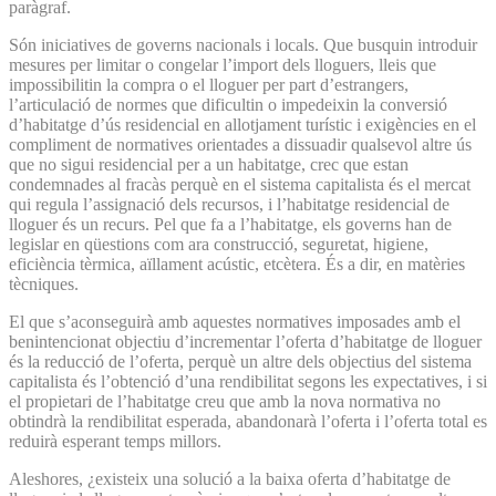
paràgraf.
Són iniciatives de governs nacionals i locals. Que busquin introduir
mesures per limitar o congelar l’import dels lloguers, lleis que
impossibilitin la compra o el lloguer per part d’estrangers,
l’articulació de normes que dificultin o impedeixin la conversió
d’habitatge d’ús residencial en allotjament turístic i exigències en el
compliment de normatives orientades a dissuadir qualsevol altre ús
que no sigui residencial per a un habitatge, crec que estan
condemnades al fracàs perquè en el sistema capitalista és el mercat
qui regula l’assignació dels recursos, i l’habitatge residencial de
lloguer és un recurs. Pel que fa a l’habitatge, els governs han de
legislar en qüestions com ara construcció, seguretat, higiene,
eficiència tèrmica, aïllament acústic, etcètera. És a dir, en matèries
tècniques.
El que s’aconseguirà amb aquestes normatives imposades amb el
benintencionat objectiu d’incrementar l’oferta d’habitatge de lloguer
és la reducció de l’oferta, perquè un altre dels objectius del sistema
capitalista és l’obtenció d’una rendibilitat segons les expectatives, i si
el propietari de l’habitatge creu que amb la nova normativa no
obtindrà la rendibilitat esperada, abandonarà l’oferta i l’oferta total es
reduirà esperant temps millors.
Aleshores, ¿existeix una solució a la baixa oferta d’habitatge de