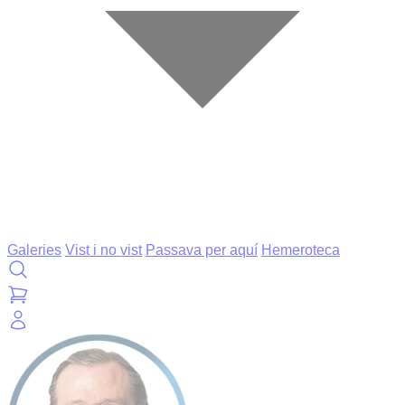
Galeries
Vist i no vist
Passava per aquí
Hemeroteca