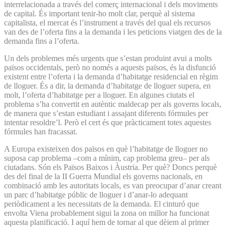
interrelacionada a través del comerç internacional i dels moviments
de capital. És important tenir-ho molt clar, perquè al sistema
capitalista, el mercat és l’instrument a través del qual els recursos
van des de l’oferta fins a la demanda i les peticions viatgen des de la
demanda fins a l’oferta.
Un dels problemes més urgents que s’estan produint avui a molts
països occidentals, però no només a aquests països, és la disfunció
existent entre l’oferta i la demanda d’habitatge residencial en règim
de lloguer. És a dir, la demanda d’habitatge de lloguer supera, en
molt, l’oferta d’habitatge per a lloguer. En algunes ciutats el
problema s’ha convertit en autèntic maldecap per als governs locals,
de manera que s’estan estudiant i assajant diferents fórmules per
intentar resoldre’l. Però el cert és que pràcticament totes aquestes
fórmules han fracassat.
A Europa existeixen dos països en què l’habitatge de lloguer no
suposa cap problema –com a mínim, cap problema greu– per als
ciutadans. Són els Països Baixos i Àustria. Per què? Doncs perquè
des del final de la II Guerra Mundial els governs nacionals, en
combinació amb les autoritats locals, es van preocupar d’anar creant
un parc d’habitatge públic de lloguer i d’anar-lo adequant
periòdicament a les necessitats de la demanda. El cinturó que
envolta Viena probablement sigui la zona on millor ha funcionat
aquesta planificació. I aquí hem de tornar al que dèiem al primer