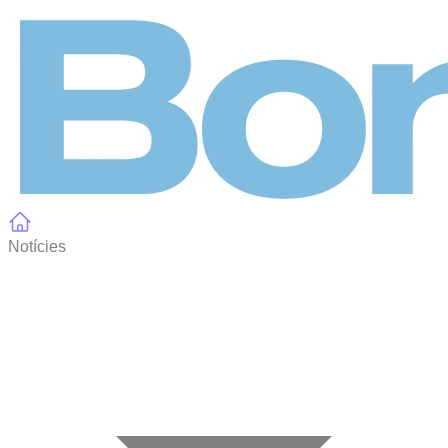
Panell de gestió de galetes
Notícies