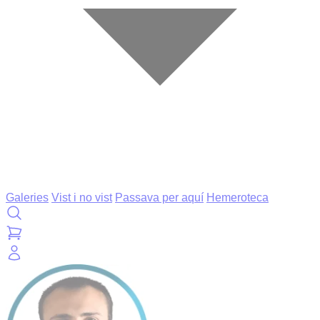
Galeries
Vist i no vist
Passava per aquí
Hemeroteca