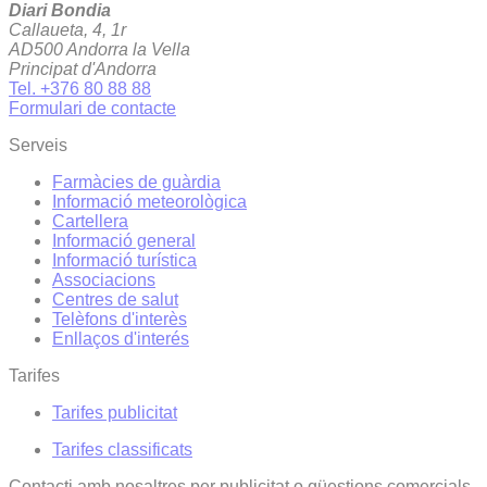
Diari Bondia
Callaueta, 4, 1r
AD500 Andorra la Vella
Principat d'Andorra
Tel. +376 80 88 88
Formulari de contacte
Serveis
Farmàcies de guàrdia
Informació meteorològica
Cartellera
Informació general
Informació turística
Associacions
Centres de salut
Telèfons d'interès
Enllaços d'interés
Tarifes
Tarifes publicitat
Tarifes classificats
Contacti amb nosaltres per publicitat o qüestions comercials