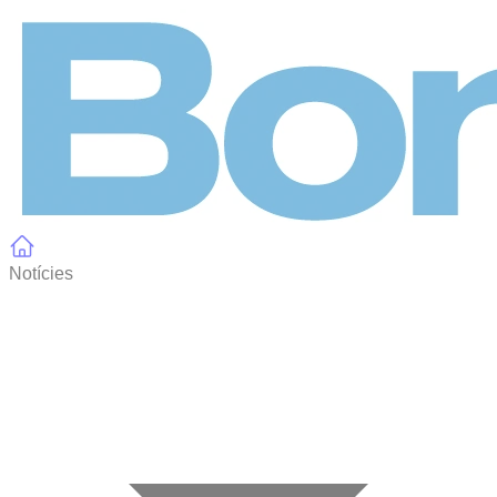
Panell de gestió de galetes
Notícies