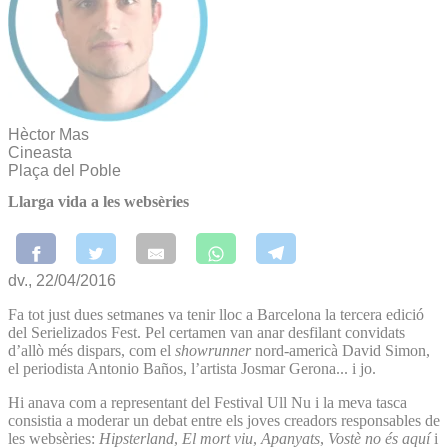
Hèctor Mas
Cineasta
Plaça del Poble
Llarga vida a les websèries
dv., 22/04/2016
Fa tot just dues setmanes va tenir lloc a Barcelona la tercera edició
del Serielizados Fest. Pel certamen van anar desfilant convidats
d’allò més dispars, com el
showrunner
nord-americà David Simon,
el periodista Antonio Baños, l’artista Josmar Gerona... i jo.
Hi anava com a representant del Festival Ull Nu i la meva tasca
consistia a moderar un debat entre els joves creadors responsables de
les websèries:
Hipsterland
,
El mort viu
,
Apanyats
,
Vostè no és aquí
i