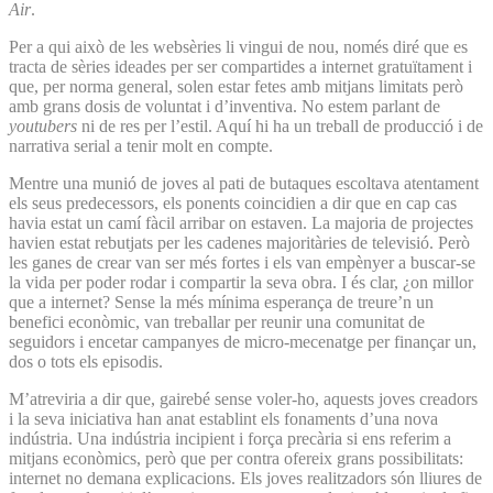
Air
.
Per a qui això de les websèries li vingui de nou, només diré que es
tracta de sèries ideades per ser compartides a internet gratuïtament i
que, per norma general, solen estar fetes amb mitjans limitats però
amb grans dosis de voluntat i d’inventiva. No estem parlant de
youtubers
ni de res per l’estil. Aquí hi ha un treball de producció i de
narrativa serial a tenir molt en compte.
Mentre una munió de joves al pati de butaques escoltava atentament
els seus predecessors, els ponents coincidien a dir que en cap cas
havia estat un camí fàcil arribar on estaven. La majoria de projectes
havien estat rebutjats per les cadenes majoritàries de televisió. Però
les ganes de crear van ser més fortes i els van empènyer a buscar-se
la vida per poder rodar i compartir la seva obra. I és clar, ¿on millor
que a internet? Sense la més mínima esperança de treure’n un
benefici econòmic, van treballar per reunir una comunitat de
seguidors i encetar campanyes de micro-mecenatge per finançar un,
dos o tots els episodis.
M’atreviria a dir que, gairebé sense voler-ho, aquests joves creadors
i la seva iniciativa han anat establint els fonaments d’una nova
indústria. Una indústria incipient i força precària si ens referim a
mitjans econòmics, però que per contra ofereix grans possibilitats:
internet no demana explicacions. Els joves realitzadors són lliures de