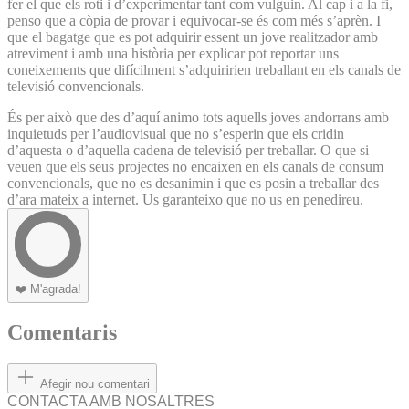
fer el que els roti i d’experimentar tant com vulguin. Al cap i a la fi,
penso que a còpia de provar i equivocar-se és com més s’aprèn. I
que el bagatge que es pot adquirir essent un jove realitzador amb
atreviment i amb una història per explicar pot reportar uns
coneixements que difícilment s’adquiririen treballant en els canals de
televisió convencionals.
És per això que des d’aquí animo tots aquells joves andorrans amb
inquietuds per l’audiovisual que no s’esperin que els cridin
d’aquesta o d’aquella cadena de televisió per treballar. O que si
veuen que els seus projectes no encaixen en els canals de consum
convencionals, que no es desanimin i que es posin a treballar des
d’ara mateix a internet. Us garanteixo que no us en penedireu.
❤️
M'agrada!
Comentaris
Afegir nou comentari
CONTACTA AMB NOSALTRES