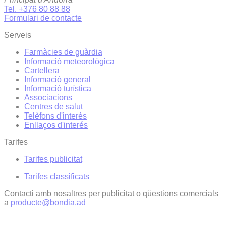
Tel. +376 80 88 88
Formulari de contacte
Serveis
Farmàcies de guàrdia
Informació meteorològica
Cartellera
Informació general
Informació turística
Associacions
Centres de salut
Telèfons d'interès
Enllaços d'interés
Tarifes
Tarifes publicitat
Tarifes classificats
Contacti amb nosaltres per publicitat o qüestions comercials
a
producte@bondia.ad