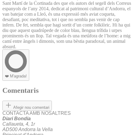
Sant Martí de la Cortinada des que els autors del segell dels Correus
espanyols de l’any 2014, dedicat al patrimoni cultural d’Andorra, el
van batejar com a Lleó, és una expressió més aviat coqueta,
desafiant, poc meditativa, tot i que no sembla pas venir de cap
infern. De fet, sembla que hagi sortit d’un conte folklòric. Hi ha qui
diu que aquest quadrúpede de color blau, llengua trífida i urpes
prominents és un llop. Tal vegada és una metàfora de l’home: a mig
camí entre àngels i dimonis, som una bèstia paradoxal, un animal
absurd.
❤️
M'agrada!
Comentaris
Afegir nou comentari
CONTACTA AMB NOSALTRES
Diari Bondia
Callaueta, 4, 1r
AD500 Andorra la Vella
Principat d'Andorra