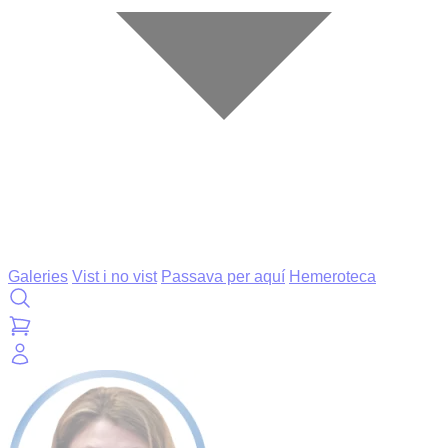
Galeries
Vist i no vist
Passava per aquí
Hemeroteca