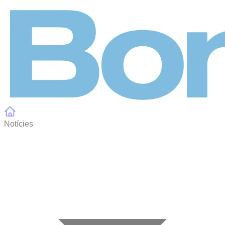
Panell de gestió de galetes
Notícies