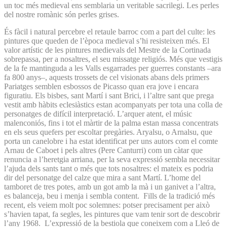
un toc més medieval ens semblaria un veritable sacrilegi. Les perles
del nostre romànic són perles grises.
És fàcil i natural percebre el retaule barroc com a part del culte: les
pintures que queden de l’època medieval s’hi resisteixen més. El
valor artístic de les pintures medievals del Mestre de la Cortinada
sobrepassa, per a nosaltres, el seu missatge religiós. Més que vestigis
de la fe mantinguda a les Valls esgarrades per guerres constants –ara
fa 800 anys–, aquests trossets de cel visionats abans dels primers
Pariatges semblen esbossos de Picasso quan era jove i encara
figuratiu. Els bisbes, sant Martí i sant Brici, i l’altre sant que prega
vestit amb hàbits eclesiàstics estan acompanyats per tota una colla de
personatges de difícil interpretació. L’arquer atent, el músic
malenconiós, fins i tot el màrtir de la palma estan massa concentrats
en els seus quefers per escoltar pregàries. Aryalsu, o Arnalsu, que
porta un canelobre i ha estat identificat per uns autors com el comte
Arnau de Caboet i pels altres (Pere Canturri) com un càtar que
renuncia a l’heretgia arriana, per la seva expressió sembla necessitar
l’ajuda dels sants tant o més que tots nosaltres: el mateix es podria
dir del personatge del calze que mira a sant Martí. L’home del
tamboret de tres potes, amb un got amb la mà i un ganivet a l’altra,
es balanceja, beu i menja i sembla content. Fills de la tradició més
recent, els veiem molt poc solemnes: potser precisament per això
s’havien tapat, fa segles, les pintures que vam tenir sort de descobrir
l’any 1968. L’expressió de la bestiola que coneixem com a Lleó de