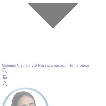
Galeries
Vist i no vist
Passava per aquí
Hemeroteca