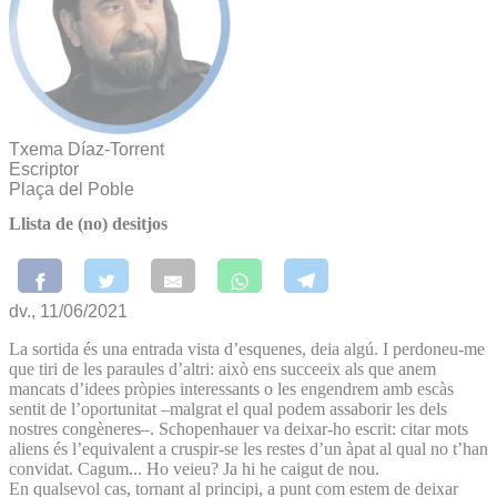
Txema Díaz-Torrent
Escriptor
Plaça del Poble
Llista de (no) desitjos
dv., 11/06/2021
La sortida és una entrada vista d’esquenes, deia algú. I perdoneu-me
que tiri de les paraules d’altri: això ens succeeix als que anem
mancats d’idees pròpies interessants o les engendrem amb escàs
sentit de l’oportunitat –malgrat el qual podem assaborir les dels
nostres congèneres–. Schopenhauer va deixar-ho escrit: citar mots
aliens és l’equivalent a cruspir-se les restes d’un àpat al qual no t’han
convidat. Cagum... Ho veieu? Ja hi he caigut de nou.
En qualsevol cas, tornant al principi, a punt com estem de deixar