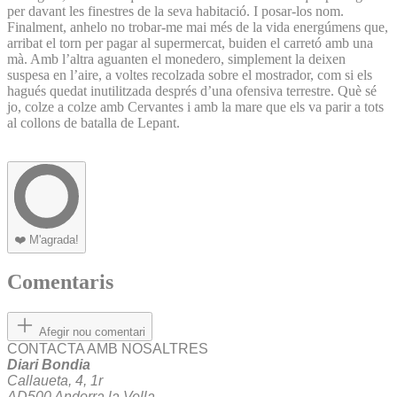
per davant les finestres de la seva habitació. I posar-los nom.
Finalment, anhelo no trobar-me mai més de la vida energúmens que,
arribat el torn per pagar al supermercat, buiden el carretó amb una
mà. Amb l’altra aguanten el monedero, simplement la deixen
suspesa en l’aire, a voltes recolzada sobre el mostrador, com si els
hagués quedat inutilitzada després d’una ofensiva terrestre. Què sé
jo, colze a colze amb Cervantes i amb la mare que els va parir a tots
al collons de batalla de Lepant.
❤️
M'agrada!
Comentaris
Afegir nou comentari
CONTACTA AMB NOSALTRES
Diari Bondia
Callaueta, 4, 1r
AD500 Andorra la Vella