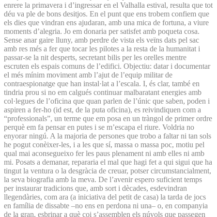
enrere la primavera i d’ingressar en el Valhalla estival, resulta que tot
déu va ple de bons desitjos. En el punt que ens trobem confiem que
els dies que vindran ens ajudaran, amb una mica de fortuna, a viure
moments d’alegria. Jo em donaria per satisfet amb poqueta cosa.
Sense anar gaire lluny, amb perdre de vista els veïns dats pel sac
amb res més a fer que tocar les pilotes a la resta de la humanitat i
passar-se la nit desperts, secretant bilis per les orelles mentre
escruten els espais comuns de l’edifici. Objectiu: datar i documentar
el més mínim moviment amb l’ajut de l’equip militar de
contraespionatge que han instal·lat a l’escala. I, és clar, també en
tindria prou si no em calgués continuar malbaratant energies amb
col·legues de l’oficina que quan parlen de l’únic que saben, poden i
aspiren a fer-ho (id est, de la puta oficina), es reivindiquen com a
“professionals”, un terme que em posa en un tràngol de primer ordre
perquè em fa pensar en putes i se m’escapa el riure. Voldria no
enyorar ningú. A la majoria de persones que trobo a faltar ni tan sols
he pogut conèixer-les, i a les que sí, massa o massa poc, motiu pel
qual mai aconsegueixo fer les paus plenament ni amb elles ni amb
mi. Posats a demanar, repararia el mal que hagi fet a qui sigui que ha
tingut la ventura o la desgràcia de creuar, potser circumstancialment,
la seva biografia amb la meva. De l’avenir espero suficient temps
per instaurar tradicions que, amb sort i dècades, esdevindran
llegendàries, com ara (a iniciativa del petit de casa) la tarda de jocs
en família de dissabte –no ens en perdona ni una– o, en companyia
de la gran, esbrinar a què coi s’assemblen els núvols que passegen