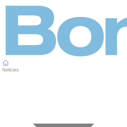
Panell de gestió de galetes
Notícies