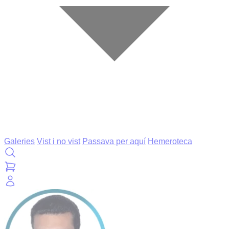
Galeries
Vist i no vist
Passava per aquí
Hemeroteca