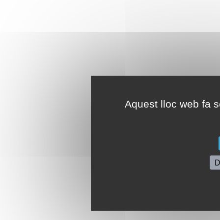
Aquest lloc web fa se
D