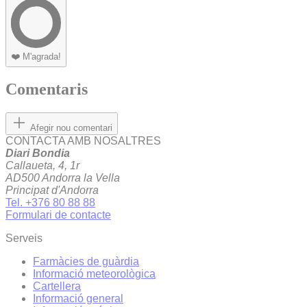
❤️
M'agrada!
Comentaris
Afegir nou comentari
CONTACTA AMB NOSALTRES
Diari Bondia
Callaueta, 4, 1r
AD500 Andorra la Vella
Principat d'Andorra
Tel. +376 80 88 88
Formulari de contacte
Serveis
Farmàcies de guàrdia
Informació meteorològica
Cartellera
Informació general