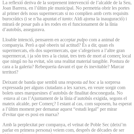
La reflexió deriva de la sorprenent intervenció de l’alcalde de la Seu,
Joan Barrera, en l’últim ple municipal. No permetria obrir les portes
al primer dels nous supermercats si no complien amb certs requisits
burocràtics (i se n’ha apuntat
el tanto
: Aldi ajorna la inauguració) i
mirarà de posar pals a les rodes en el funcionament de la línia
d’autobús, assegurava.
Lloable intenció, pensarem en acceptar
pulpo
com a animal de
companyia. Però a què obeeix tal actitud? És a dir, quan els
supermercats, els dos supermercats, que s’afegeixen a l’altre gran
supermercat, i ja són tres a la ciutat, tres trets de mort al comerç local
que ningú no ha evitat, són una realitat material tangible. Postura de
cara a la galeria? Rebequeria davant el que és inevitable? Marcar
territori?
Deixant de banda que sembli una resposta
ad hoc
a la sorpresa
expressada per alguns ciutadans a les xarxes, en veure sorgir com
bolets unes marquesines d’autobús de finalitat desconeguda. No
estava al cas l’Ajuntament de la línia d’autobús exigida, segons el
mateix alcalde, per Comerç? I estant al cas, com suposem, ha esperat
a l’últim moment per demanar aquest “estudi legal” per mirar
d'evitar que es posi en marxa?
Amb la perplexitat per companya, el veïnat de Poble Sec (deixi’m
parlar en primera persona) veiem com, després de dècades de ser