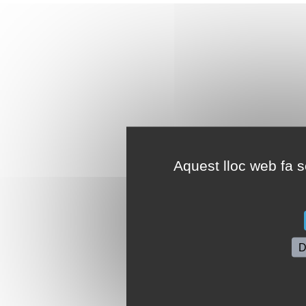
Aquest lloc web fa se
D