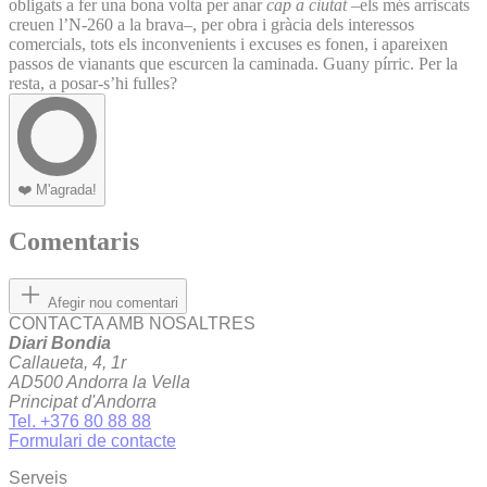
obligats a fer una bona volta per anar
cap a ciutat
–els més arriscats
creuen l’N-260 a la brava–, per obra i gràcia dels interessos
comercials, tots els inconvenients i excuses es fonen, i apareixen
passos de vianants que escurcen la caminada. Guany pírric. Per la
resta, a posar-s’hi fulles?
❤️
M'agrada!
Comentaris
Afegir nou comentari
CONTACTA AMB NOSALTRES
Diari Bondia
Callaueta, 4, 1r
AD500 Andorra la Vella
Principat d'Andorra
Tel. +376 80 88 88
Formulari de contacte
Serveis