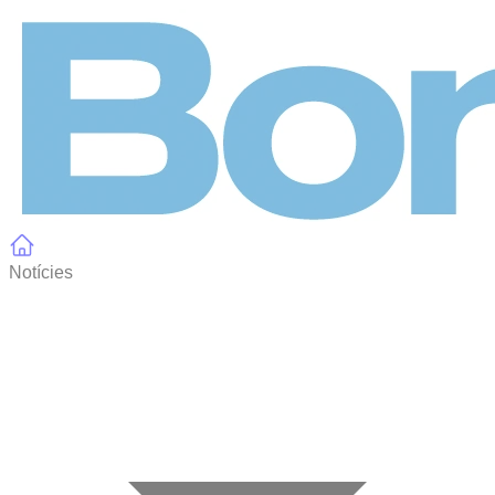
Panell de gestió de galetes
Notícies