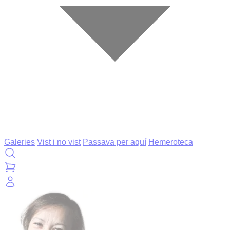
Galeries
Vist i no vist
Passava per aquí
Hemeroteca